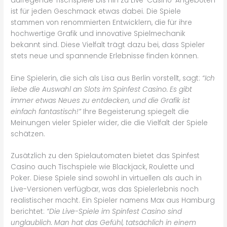
aufregende Tischspiele bis hin zu Live-Casino-Angeboten
ist für jeden Geschmack etwas dabei. Die Spiele
stammen von renommierten Entwicklern, die für ihre
hochwertige Grafik und innovative Spielmechanik
bekannt sind. Diese Vielfalt trägt dazu bei, dass Spieler
stets neue und spannende Erlebnisse finden können.
Eine Spielerin, die sich als Lisa aus Berlin vorstellt, sagt:
“Ich
liebe die Auswahl an Slots im Spinfest Casino. Es gibt
immer etwas Neues zu entdecken, und die Grafik ist
einfach fantastisch!”
Ihre Begeisterung spiegelt die
Meinungen vieler Spieler wider, die die Vielfalt der Spiele
schätzen.
Zusätzlich zu den Spielautomaten bietet das Spinfest
Casino auch Tischspiele wie Blackjack, Roulette und
Poker. Diese Spiele sind sowohl in virtuellen als auch in
Live-Versionen verfügbar, was das Spielerlebnis noch
realistischer macht. Ein Spieler namens Max aus Hamburg
berichtet:
“Die Live-Spiele im Spinfest Casino sind
unglaublich. Man hat das Gefühl, tatsächlich in einem