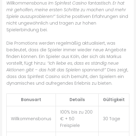
Willkommensbonus im Spinfest Casino fantastisch. Er hat
mir geholfen, meine ersten Schritte zu machen und mehr
Spiele auszuprobieren!”
Solche positiven Erfahrungen sind
nicht ungewöhnlich und tragen zur hohen
Spielerbindung bei.
Die Promotions werden regelmäßig aktualisiert, was
bedeutet, dass die Spieler immer wieder neue Angebote
finden können. Ein Spieler aus Köln, der sich als Markus
vorstellt, fügt hinzu:
“Ich liebe es, dass es ständig neue
Aktionen gibt – das hält das Spielen spannend!”
Dies zeigt,
dass das Spinfest Casino sich bemüht, den Spielern ein
dynamisches und aufregendes Erlebnis zu bieten.
Bonusart
Details
Gültigkeit
100% bis zu 200
Willkommensbonus
€ + 50
30 Tage
Freispiele