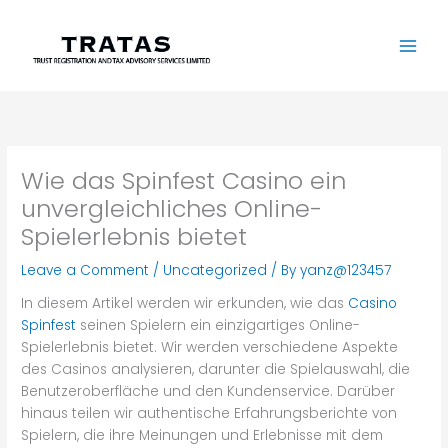
Skip
to
content
Wie das Spinfest Casino ein
unvergleichliches Online-
Spielerlebnis bietet
Leave a Comment
/
Uncategorized
/ By
yanz@123457
In diesem Artikel werden wir erkunden, wie das
Casino
Spinfest
seinen Spielern ein einzigartiges Online-
Spielerlebnis bietet. Wir werden verschiedene Aspekte
des Casinos analysieren, darunter die Spielauswahl, die
Benutzeroberfläche und den Kundenservice. Darüber
hinaus teilen wir authentische Erfahrungsberichte von
Spielern, die ihre Meinungen und Erlebnisse mit dem