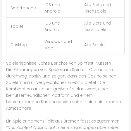
iOS und
Alle Slots und
Smartphone
Android
Tischspiele
iOS und
Alle Slots und
Tablet
Android
Tischspiele
Windows und
Desktop
Alle Spiele
Mac
Spielerlebnisse: Echte Berichte von Spinfest-Nutzern
Die Erfahrungen von Spielern im Spinfest Casino sind
durchweg positiv und zeigen, dass das Casino seinen
Spielern ein unvergleichliches Erlebnis bietet. Die
Kombination aus einer großen Spielauswahl, einer
benutzerfreundlichen Plattform und einem
hervorragenden Kundenservice schafft eine einladende
Atmosphäre.
Ein Spieler namens Felix aus Bremen fasst es zusammen:
“Das Spinfest Casino hat meine Erwartungen übertroffen.