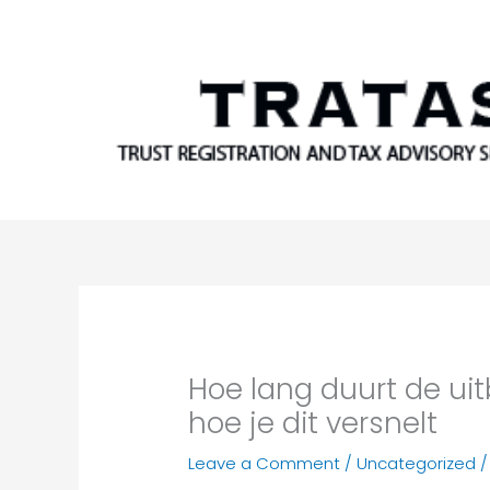
Skip
to
content
Hoe lang duurt de uit
hoe je dit versnelt
Leave a Comment
/
Uncategorized
/