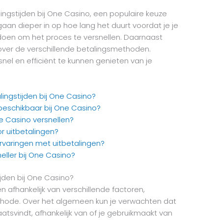
lingstijden bij One Casino, een populaire keuze
aan dieper in op hoe lang het duurt voordat je je
 doen om het proces te versnellen. Daarnaast
 over de verschillende betalingsmethoden.
nel en efficiënt te kunnen genieten van je
lingstijden bij One Casino?
beschikbaar bij One Casino?
ne Casino versnellen?
r uitbetalingen?
rvaringen met uitbetalingen?
neller bij One Casino?
ijden bij One Casino?
en afhankelijk van verschillende factoren,
hode. Over het algemeen kun je verwachten dat
aatsvindt, afhankelijk van of je gebruikmaakt van