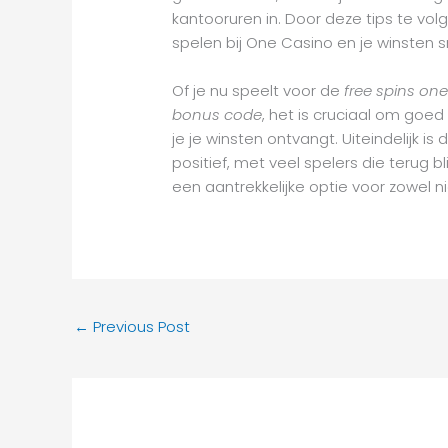
kantooruren in. Door deze tips te vol
spelen bij One Casino en je winsten 
Of je nu speelt voor de
free spins on
bonus code
, het is cruciaal om goed
je je winsten ontvangt. Uiteindelijk i
positief, met veel spelers die terug
een aantrekkelijke optie voor zowel n
←
Previous Post