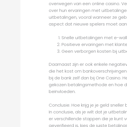
overwegen van een online casino. V
over hun ervaringen met uitbetalingen
uitbetalingen, vooral wanneer ze gebr
aspect dat nieuwe spelers moet aan
Snelle uitbetalingen met e-wallet
Positieve ervaringen met klante
Geen verborgen kosten bij uitb
Daarnaast zijn er ook enkele negatiev
die het kost om bankoverschrijvingen
bij de bank zelf dan bij One Casino. H
gekozen betalingsmethode en hoe dez
beïnvloeden.
Conclusie: Hoe krijg je je geld sneller
In conclusie, als je wilt dat je uitbet
er verschillende stappen die je kunt 
geverifieerd is, kies de juiste betali