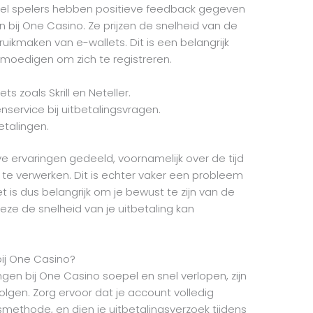
eel spelers hebben positieve feedback gegeven
 bij One Casino. Ze prijzen de snelheid van de
uikmaken van e-wallets. Dit is een belangrijk
moedigen om zich te registreren.
s zoals Skrill en Neteller.
nservice bij uitbetalingsvragen.
etalingen.
e ervaringen gedeeld, voornamelijk over de tijd
 te verwerken. Dit is echter vaker een probleem
et is dus belangrijk om je bewust te zijn van de
e de snelheid van je uitbetaling kan
 bij One Casino?
alingen bij One Casino soepel en snel verlopen, zijn
volgen. Zorg ervoor dat je account volledig
ngsmethode, en dien je uitbetalingsverzoek tijdens