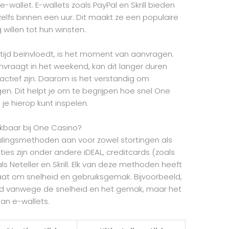
e-wallet. E-wallets zoals PayPal en Skrill bieden
elfs binnen een uur. Dit maakt ze een populaire
willen tot hun winsten.
tijd beïnvloedt, is het moment van aanvragen.
anvraagt in het weekend, kan dit langer duren
actief zijn. Daarom is het verstandig om
n. Dit helpt je om te begrijpen hoe snel One
je hierop kunt inspelen.
kbaar bij One Casino?
lingsmethoden aan voor zowel stortingen als
ies zijn onder andere iDEAL, creditcards (zoals
ls Neteller en Skrill. Elk van deze methoden heeft
gaat om snelheid en gebruiksgemak. Bijvoorbeeld,
land vanwege de snelheid en het gemak, maar het
dan e-wallets.