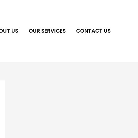
OUT US
OUR SERVICES
CONTACT US