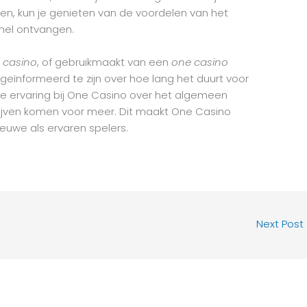
gen, kun je genieten van de voordelen van het
snel ontvangen.
e casino
, of gebruikmaakt van een
one casino
 geïnformeerd te zijn over hoe lang het duurt voor
s de ervaring bij One Casino over het algemeen
 blijven komen voor meer. Dit maakt One Casino
ieuwe als ervaren spelers.
Next Post