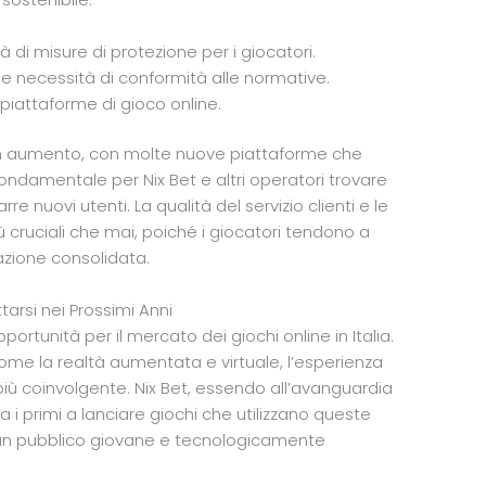
 di misure di protezione per i giocatori.
necessità di conformità alle normative.
piattaforme di gioco online.
è in aumento, con molte nuove piattaforme che
ndamentale per Nix Bet e altri operatori trovare
rre nuovi utenti. La qualità del servizio clienti e le
 cruciali che mai, poiché i giocatori tendono a
azione consolidata.
tarsi nei Prossimi Anni
ortunità per il mercato dei giochi online in Italia.
come la realtà aumentata e virtuale, l’esperienza
iù coinvolgente. Nix Bet, essendo all’avanguardia
 i primi a lanciare giochi che utilizzano queste
 un pubblico giovane e tecnologicamente