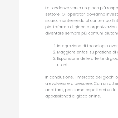
Le tendenze verso un gioco più respo
settore. Gli operatori dovranno inves
sicuro, mantenendo al contempo l’inte
piattaforme di gioco e organizzazion
diventare sempre più comuni, aiutan
Integrazione di tecnologie ava
Maggiore enfasi su pratiche di 
Espansione delle offerte di gioc
utenti.
In conclusione, il mercato dei giochi on
a evolversi e a crescere. Con un atte
adattarsi, possiamo aspettarci un fut
appassionati di gioco online.