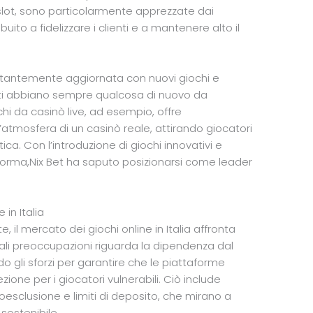
le slot, sono particolarmente apprezzate dai
ito a fidelizzare i clienti e a mantenere alto il
tantemente aggiornata con nuovi giochi e
enti abbiano sempre qualcosa di nuovo da
hi da casinò live, ad esempio, offre
atmosfera di un casinò reale, attirando giocatori
a. Con l’introduzione di giochi innovativi e
aforma,Nix Bet ha saputo posizionarsi come leader
 in Italia
 il mercato dei giochi online in Italia affronta
pali preoccupazioni riguarda la dipendenza dal
do gli sforzi per garantire che le piattaforme
ione per i giocatori vulnerabili. Ciò include
oesclusione e limiti di deposito, che mirano a
sostenibile.