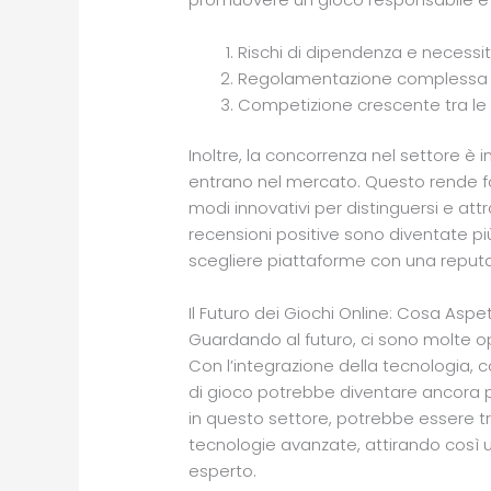
Rischi di dipendenza e necessità
Regolamentazione complessa e 
Competizione crescente tra le 
Inoltre, la concorrenza nel settore 
entrano nel mercato. Questo rende fo
modi innovativi per distinguersi e attra
recensioni positive sono diventate più
scegliere piattaforme con una reput
Il Futuro dei Giochi Online: Cosa Aspet
Guardando al futuro, ci sono molte opp
Con l’integrazione della tecnologia, 
di gioco potrebbe diventare ancora p
in questo settore, potrebbe essere tra
tecnologie avanzate, attirando così
esperto.