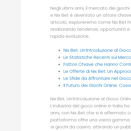
Negli ultimi anni, il mercato dei giochi
e Nix Bet è diventato un attore chiav
articolo, esploreremo come Nix Bet ha
analizzando tendenze, opportunità e 
rapida evoluzione.
Nix Bet: Un’Introduzione al Gioco 
Le Statistiche Recenti sul Merc
Fattori Chiave che Hanno Contri
Le Offerte di Nix Bet: Un Approc
Le Sfide da Affrontare nel Gioco 
Il Futuro dei Giochi Online: Cos
Nix Bet: Un’Introduzione al Gioco Online
L’industria del gioco online in Italia h
anni, con Nix Bet che si è affermato c
piattaforma offre una vasta gamma d
ai giochi da casinò, attirando un pub