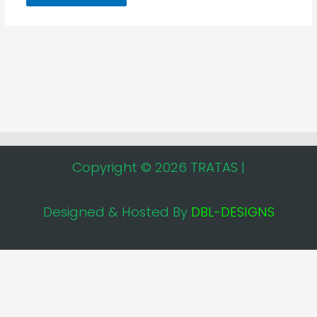
Copyright © 2026 TRATAS |
Designed & Hosted By
DBL-DESIGNS