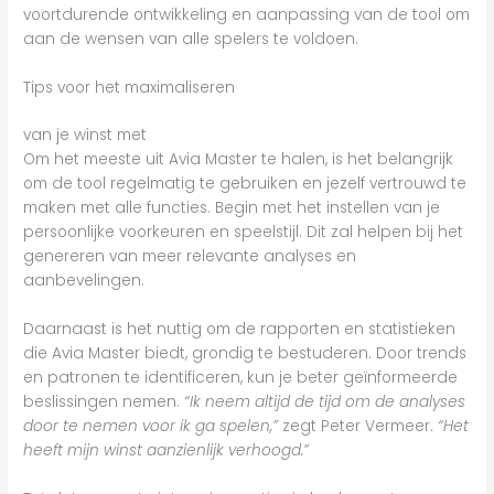
voortdurende ontwikkeling en aanpassing van de tool om
aan de wensen van alle spelers te voldoen.
Tips voor het maximaliseren
van je winst met
Om het meeste uit Avia Master te halen, is het belangrijk
om de tool regelmatig te gebruiken en jezelf vertrouwd te
maken met alle functies. Begin met het instellen van je
persoonlijke voorkeuren en speelstijl. Dit zal helpen bij het
genereren van meer relevante analyses en
aanbevelingen.
Daarnaast is het nuttig om de rapporten en statistieken
die Avia Master biedt, grondig te bestuderen. Door trends
en patronen te identificeren, kun je beter geïnformeerde
beslissingen nemen.
“Ik neem altijd de tijd om de analyses
door te nemen voor ik ga spelen,”
zegt Peter Vermeer.
“Het
heeft mijn winst aanzienlijk verhoogd.”