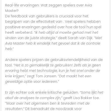
Real-life ervaringen: Wat zeggen spelers over Avia
Master?
De feedback van gebruikers is cruciaal voor het
begrijpen van de effectiviteit van . Veel spelers hebben
positieve ervaringen gedeeld over hoe de tool hun spel
heeft verbeterd.
“Ik heb altijd al moeite gehad met het
vinden van de juiste strategie,”
deelt Sarah van Dijk.
“Met
Avia Master heb ik eindelijk het gevoel dat ik de controle
heb.”
Andere spelers prijzen de gebruiksvriendelijkheid van de
tool.
“Het is zo gemakkelijk te gebruiken! Zelfs als je geen
ervaring hebt met technologie, kun je het snel onder de
knie krijgen,”
zegt Tom Jansen.
“Dat maakt het een
geweldige optie voor iedereen.”
Er zijn echter ook enkele kritische geluiden.
“Soms lijkt het
alsof de analyses te complex zijn,”
geeft Lisa Bakker toe.
“Maar over het algemeen ben ik tevreden met de
resultaten.”
Dit benadrukt de noodzaak voor