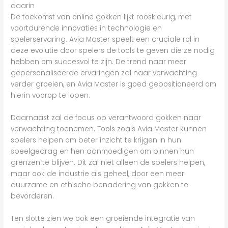
daarin
De toekomst van online gokken lijkt rooskleurig, met
voortdurende innovaties in technologie en
spelerservaring. Avia Master speelt een cruciale rol in
deze evolutie door spelers de tools te geven die ze nodig
hebben om succesvol te zijn. De trend naar meer
gepersonaliseerde ervaringen zal naar verwachting
verder groeien, en Avia Master is goed gepositioneerd om
hierin voorop te lopen.
Daarnaast zal de focus op verantwoord gokken naar
verwachting toenemen. Tools zoals Avia Master kunnen
spelers helpen om beter inzicht te krijgen in hun
speelgedrag en hen aanmoedigen om binnen hun
grenzen te blijven. Dit zal niet alleen de spelers helpen,
maar ook de industrie als geheel, door een meer
duurzame en ethische benadering van gokken te
bevorderen.
Ten slotte zien we ook een groeiende integratie van