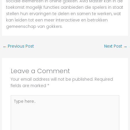
sociale elementen in online gokken. Avia Master kan in de
toekomst mogelijk functies aanbieden die spelers in staat
stellen hun ervaringen te delen en samen te werken, wat
kan leiden tot een meer interactieve en betrokken
gemeenschap van gokkers.
←
Previous Post
Next Post
→
Leave a Comment
Your email address will not be published.
Required
fields are marked
*
Type
here..