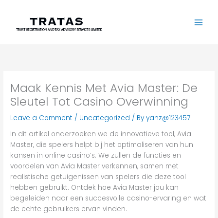
Skip
to
content
Maak Kennis Met Avia Master: De
Sleutel Tot Casino Overwinning
Leave a Comment
/
Uncategorized
/ By
yanz@123457
In dit artikel onderzoeken we de innovatieve tool, Avia
Master, die spelers helpt bij het optimaliseren van hun
kansen in online casino’s. We zullen de functies en
voordelen van Avia Master verkennen, samen met
realistische getuigenissen van spelers die deze tool
hebben gebruikt. Ontdek hoe Avia Master jou kan
begeleiden naar een succesvolle casino-ervaring en wat
de echte gebruikers ervan vinden.