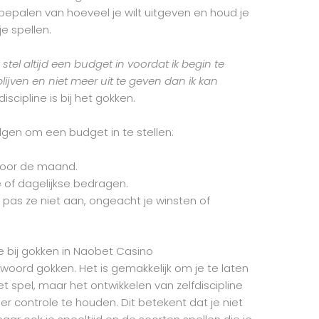
epalen van hoeveel je wilt uitgeven en houd je
e spellen.
k stel altijd een budget in voordat ik begin te
lijven en niet meer uit te geven dan ik kan
iscipline is bij het gokken.
olgen om een budget in te stellen:
voor de maand.
e of dagelijkse bedragen.
pas ze niet aan, ongeacht je winsten of
ne bij gokken in Naobet Casino
twoord gokken. Het is gemakkelijk om je te laten
spel, maar het ontwikkelen van zelfdiscipline
r controle te houden. Dit betekent dat je niet