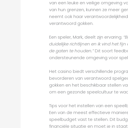
van een leuke en veilige omgeving voo
van hun grenzen, kunnen ze meer genie
neemt ook haar verantwoordelijkheid
verantwoord gokken.
Een speler, Mark, deelt zijn ervaring:
“B
duidelijke richtlijnen en ik vind het f
de gaten te houden.”
Dit soort feedb
ondersteunende omgeving voor spel
Het casino biedt verschillende progra
bevorderen van verantwoord spelgedra
gokken en het beschikbaar stellen van
om een gezonde speelcultuur te wa
Tips voor het instellen van een speel
Een van de meest effectieve manieren
speelbudget vast te stellen. Dit bud
financiële situatie en moet je in staa