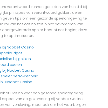
lers verantwoord kunnen genieten van hun tijd bij
ijke principes van verantwoord gokken, delen
 en geven tips om een gezonde speelomgeving te
 rol van het casino zelf in het bevorderen van
n doorgewinterde speler bent of net begint, deze
ng te optimaliseren.
 bij Naobet Casino
n speelbudget
cipline bij gokken
woord spelen
 bij Naobet Casino
 speler betrokkenheid
bij Naobet Casino
Naobet Casino voor een gezonde spelomgeving
l aspect van de gokervaring bij Naobet Casino.
men van verslaving, maar ook om het waarborgen