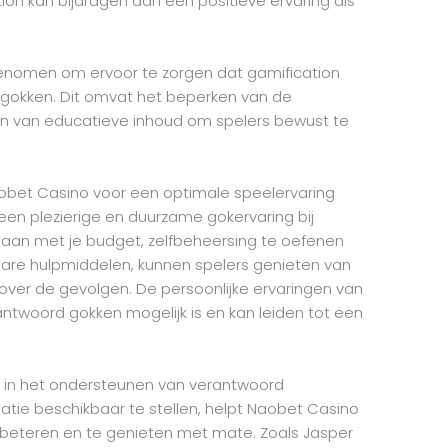
ion kan bijdragen aan een positieve ervaring als
enomen om ervoor te zorgen dat gamification
 gokken. Dit omvat het beperken van de
en van educatieve inhoud om spelers bewust te
obet Casino voor een optimale speelervaring
 een plezierige en duurzame gokervaring bij
aan met je budget, zelfbeheersing te oefenen
are hulpmiddelen, kunnen spelers genieten van
 over de gevolgen. De persoonlijke ervaringen van
ntwoord gokken mogelijk is en kan leiden tot een
rol in het ondersteunen van verantwoord
tie beschikbaar te stellen, helpt Naobet Casino
rbeteren en te genieten met mate. Zoals Jasper