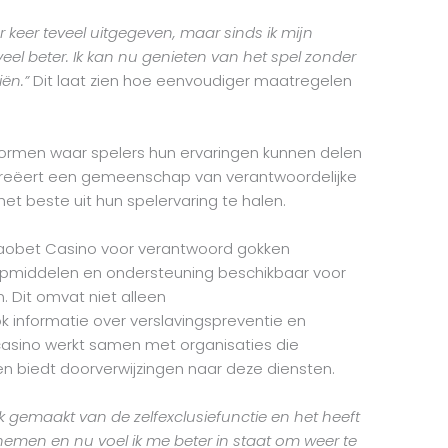
r keer teveel uitgegeven, maar sinds ik mijn
eel beter. Ik kan nu genieten van het spel zonder
ën.”
Dit laat zien hoe eenvoudiger maatregelen
formen waar spelers hun ervaringen kunnen delen
 creëert een gemeenschap van verantwoordelijke
t beste uit hun spelervaring te halen.
Naobet Casino voor verantwoord gokken
ulpmiddelen en ondersteuning beschikbaar voor
. Dit omvat niet alleen
 informatie over verslavingspreventie en
 casino werkt samen met organisaties die
 en biedt doorverwijzingen naar deze diensten.
ik gemaakt van de zelfexclusiefunctie en het heeft
emen en nu voel ik me beter in staat om weer te