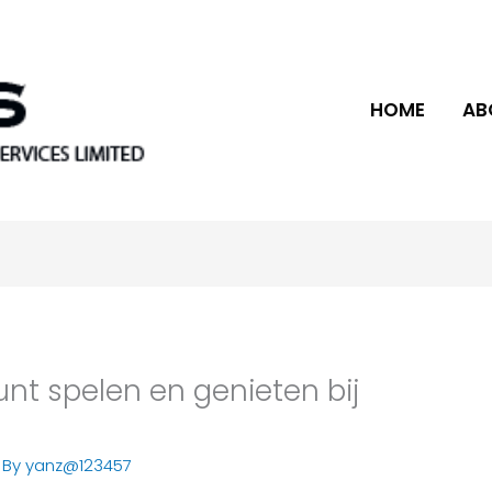
HOME
AB
nt spelen en genieten bij
 By
yanz@123457