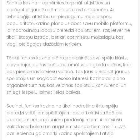
Fenikss kazino ir apņēmies turpināt attīstīties un
pielāgoties jaunākajām industrijas tendencēm. Ar
tehnoloģiju attīstību un pieaugumu mobilo spēļu
popularitātē, kazino plāno uzlabot savu mobilo platformu,
lai nodrošinātu labāku pieredzi spēlētājiem. Tas ietver ne
tikai lietotņu izstrādi, bet arī optimizētu mājaslapu, kas
viegli pielāgojas dažādām ierīcēm.
Tāpat fenikss kazino plāno paplašināt savu spēļu klāstu,
pievienojot jaunus spēļu automātus un galda spēles, kas
būs pieejamas latviešu valodā. Tas ļaus piesaistīt jaunus
spēlētājus un saglabāt esošo interesi. Kazino arī plāno
organizēt turnīrus, kas veicinās spēlētāju konkurenci un
sniegs iespēju laimēt lielas balvas.
Secinot, fenikss kazino ne tikai nodrošina ērtu spēļu
pieredzi vietējiem spēlētājiem, bet arī aktīvi strādā pie
uzlabojumiem un jauniem piedāvājumiem. Ar latviešu
valodas atbalstu un augstiem standartiem, tas ir kļuvis
par iecienītu galamērķi kazino spēlētājiem Latvijā.