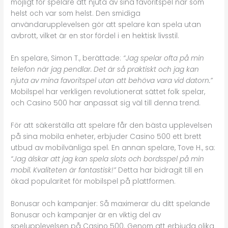
möjligt för spelare att njuta av sina favoritspel när som
helst och var som helst. Den smidiga
användarupplevelsen gör att spelare kan spela utan
avbrott, vilket är en stor fördel i en hektisk livsstil.
En spelare, Simon T., berättade:
“Jag spelar ofta på min
telefon när jag pendlar. Det är så praktiskt och jag kan
njuta av mina favoritspel utan att behöva vara vid datorn.”
Mobilspel har verkligen revolutionerat sättet folk spelar,
och Casino 500 har anpassat sig väl till denna trend.
För att säkerställa att spelare får den bästa upplevelsen
på sina mobila enheter, erbjuder Casino 500 ett brett
utbud av mobilvänliga spel. En annan spelare, Tove H., sa:
“Jag älskar att jag kan spela slots och bordsspel på min
mobil. Kvaliteten är fantastisk!”
Detta har bidragit till en
ökad popularitet för mobilspel på plattformen.
Bonusar och kampanjer: Så maximerar du ditt spelande
Bonusar och kampanjer är en viktig del av
spelupplevelsen på Casino 500. Genom att erbjuda olika