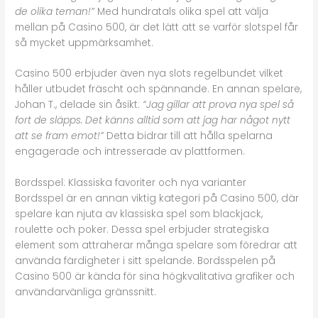
de olika teman!”
Med hundratals olika spel att välja
mellan på Casino 500, är det lätt att se varför slotspel får
så mycket uppmärksamhet.
Casino 500 erbjuder även nya slots regelbundet vilket
håller utbudet fräscht och spännande. En annan spelare,
Johan T., delade sin åsikt:
“Jag gillar att prova nya spel så
fort de släpps. Det känns alltid som att jag har något nytt
att se fram emot!”
Detta bidrar till att hålla spelarna
engagerade och intresserade av plattformen.
Bordsspel: Klassiska favoriter och nya varianter
Bordsspel är en annan viktig kategori på Casino 500, där
spelare kan njuta av klassiska spel som blackjack,
roulette och poker. Dessa spel erbjuder strategiska
element som attraherar många spelare som föredrar att
använda färdigheter i sitt spelande. Bordsspelen på
Casino 500 är kända för sina högkvalitativa grafiker och
användarvänliga gränssnitt.