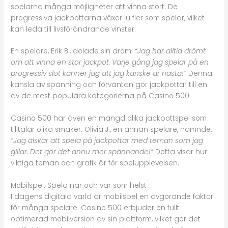
spelarna många möjligheter att vinna stort. De
progressiva jackpottarna växer ju fler som spelar, vilket
kan leda till livsförändrande vinster.
En spelare, Erik B., delade sin dröm:
“Jag har alltid drömt
om att vinna en stor jackpot. Varje gång jag spelar på en
progressiv slot känner jag att jag kanske är nästa!”
Denna
känsla av spänning och förväntan gör jackpottar till en
av de mest populära kategorierna på Casino 500.
Casino 500 har även en mängd olika jackpottspel som
tilltalar olika smaker. Olivia J., en annan spelare, nämnde:
“Jag älskar att spela på jackpottar med teman som jag
gillar. Det gör det ännu mer spännande!”
Detta visar hur
viktiga teman och grafik är för spelupplevelsen.
Mobilspel: Spela när och var som helst
I dagens digitala värld är mobilspel en avgörande faktor
för många spelare. Casino 500 erbjuder en fullt
optimerad mobilversion av sin plattform, vilket gör det