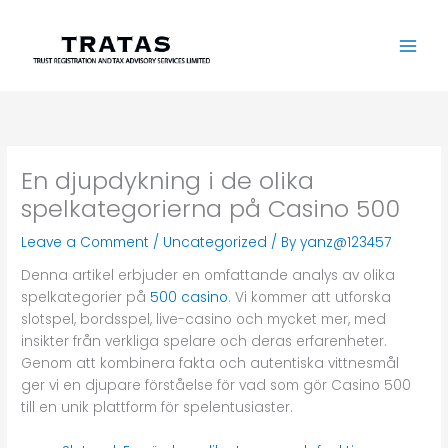
Skip
to
content
En djupdykning i de olika
spelkategorierna på Casino 500
Leave a Comment
/
Uncategorized
/ By
yanz@123457
Denna artikel erbjuder en omfattande analys av olika
spelkategorier på
500 casino
. Vi kommer att utforska
slotspel, bordsspel, live-casino och mycket mer, med
insikter från verkliga spelare och deras erfarenheter.
Genom att kombinera fakta och autentiska vittnesmål
ger vi en djupare förståelse för vad som gör Casino 500
till en unik plattform för spelentusiaster.