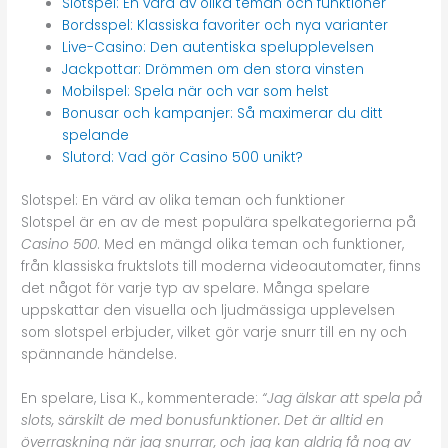
Slotspel: En värd av olika teman och funktioner
Bordsspel: Klassiska favoriter och nya varianter
Live-Casino: Den autentiska spelupplevelsen
Jackpottar: Drömmen om den stora vinsten
Mobilspel: Spela när och var som helst
Bonusar och kampanjer: Så maximerar du ditt
spelande
Slutord: Vad gör Casino 500 unikt?
Slotspel: En värd av olika teman och funktioner
Slotspel är en av de mest populära spelkategorierna på
Casino 500
. Med en mängd olika teman och funktioner,
från klassiska fruktslots till moderna videoautomater, finns
det något för varje typ av spelare. Många spelare
uppskattar den visuella och ljudmässiga upplevelsen
som slotspel erbjuder, vilket gör varje snurr till en ny och
spännande händelse.
En spelare, Lisa K., kommenterade:
“Jag älskar att spela på
slots, särskilt de med bonusfunktioner. Det är alltid en
överraskning när jag snurrar, och jag kan aldrig få nog av