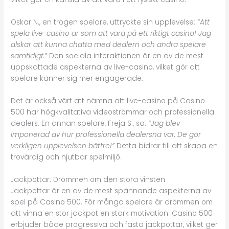
Oskar N., en trogen spelare, uttryckte sin upplevelse:
“Att
spela live-casino är som att vara på ett riktigt casino! Jag
älskar att kunna chatta med dealern och andra spelare
samtidigt.”
Den sociala interaktionen är en av de mest
uppskattade aspekterna av live-casino, vilket gör att
spelare känner sig mer engagerade.
Det är också värt att nämna att live-casino på Casino
500 har högkvalitativa videoströmmar och professionella
dealers. En annan spelare, Freja S., sa:
“Jag blev
imponerad av hur professionella dealersna var. De gör
verkligen upplevelsen bättre!”
Detta bidrar till att skapa en
trovärdig och njutbar spelmiljö.
Jackpottar: Drömmen om den stora vinsten
Jackpottar är en av de mest spännande aspekterna av
spel på Casino 500. För många spelare är drömmen om
att vinna en stor jackpot en stark motivation. Casino 500
erbjuder både progressiva och fasta jackpottar, vilket ger