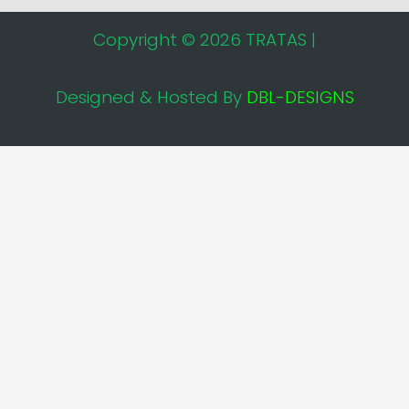
Copyright © 2026 TRATAS |
Designed & Hosted By
DBL-DESIGNS