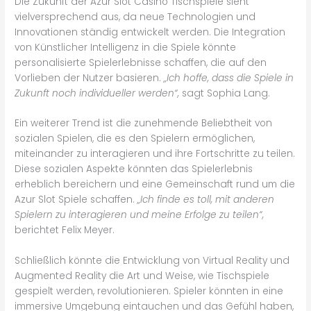
Die Zukunft der Azur Slot Casino Tischspiele sieht
vielversprechend aus, da neue Technologien und
Innovationen ständig entwickelt werden. Die Integration
von Künstlicher Intelligenz in die Spiele könnte
personalisierte Spielerlebnisse schaffen, die auf den
Vorlieben der Nutzer basieren.
„Ich hoffe, dass die Spiele in
Zukunft noch individueller werden“,
sagt Sophia Lang.
Ein weiterer Trend ist die zunehmende Beliebtheit von
sozialen Spielen, die es den Spielern ermöglichen,
miteinander zu interagieren und ihre Fortschritte zu teilen.
Diese sozialen Aspekte könnten das Spielerlebnis
erheblich bereichern und eine Gemeinschaft rund um die
Azur Slot Spiele schaffen.
„Ich finde es toll, mit anderen
Spielern zu interagieren und meine Erfolge zu teilen“,
berichtet Felix Meyer.
Schließlich könnte die Entwicklung von Virtual Reality und
Augmented Reality die Art und Weise, wie Tischspiele
gespielt werden, revolutionieren. Spieler könnten in eine
immersive Umgebung eintauchen und das Gefühl haben,