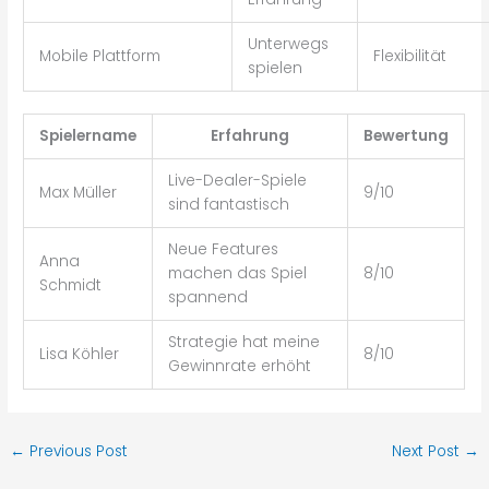
Unterwegs
Mobile Plattform
Flexibilität
spielen
Spielername
Erfahrung
Bewertung
Live-Dealer-Spiele
Max Müller
9/10
sind fantastisch
Neue Features
Anna
machen das Spiel
8/10
Schmidt
spannend
Strategie hat meine
Lisa Köhler
8/10
Gewinnrate erhöht
←
Previous Post
Next Post
→