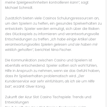
meine Spielgewohnheiten kontrollieren kann“,
sagt
Michael Schmidt.
Zusätzlich bieten viele Casinos Schulungsressourcen an,
um den Spielern zu helfen, ein gesundes Spielverhalten zu
entwickeln. Spieler werden ermutigt, sich über die Risiken
des Glücksspiels zu informieren und verantwortungsvolle
Entscheidungen zu treffen.
„Ich habe einige Artikel über
verantwortungsvolles Spielen gelesen und sie haben mir
wirklich geholfen“,
berichtet Nina Fischer.
Die Kommunikation zwischen Casino und Spielern ist
ebenfalls entscheidend. Spieler sollten sich wohl fühlen,
Hilfe in Anspruch zu nehmen, wenn sie das Gefühl haben,
dass ihr Spielverhalten problematisch wird.
„Der
Kundenservice war sehr einfühlsam, als ich sie um Hilfe
bat“,
erzählt Oliver König.
Zukunft der Azur Slot Casino Tischspiele: Trends und
Entwicklungen