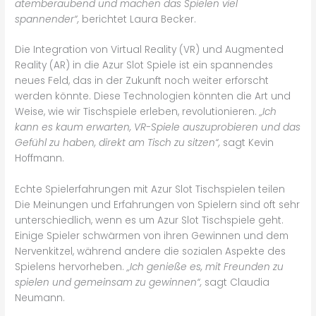
atemberaubend und machen das Spielen viel
spannender“,
berichtet Laura Becker.
Die Integration von Virtual Reality (VR) und Augmented
Reality (AR) in die Azur Slot Spiele ist ein spannendes
neues Feld, das in der Zukunft noch weiter erforscht
werden könnte. Diese Technologien könnten die Art und
Weise, wie wir Tischspiele erleben, revolutionieren.
„Ich
kann es kaum erwarten, VR-Spiele auszuprobieren und das
Gefühl zu haben, direkt am Tisch zu sitzen“,
sagt Kevin
Hoffmann.
Echte Spielerfahrungen mit Azur Slot Tischspielen teilen
Die Meinungen und Erfahrungen von Spielern sind oft sehr
unterschiedlich, wenn es um Azur Slot Tischspiele geht.
Einige Spieler schwärmen von ihren Gewinnen und dem
Nervenkitzel, während andere die sozialen Aspekte des
Spielens hervorheben.
„Ich genieße es, mit Freunden zu
spielen und gemeinsam zu gewinnen“,
sagt Claudia
Neumann.