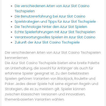
Die verschiedenen Arten von Azur Slot Casino
Tischspielen
Die Benutzererfahrung bei Azur Slot Casino
Spielstrategien und Tipps für Azur Slot Tischspiele
Die Technologie hinter den Azur Slot Spielen
Echte Spielerfahrungen mit Azur Slot Tischspielen
Verantwortungsvolles Spielen im Azur Slot Casino
Zukunft der Azur Slot Casino Tischspiele
Die verschiedenen Arten von Azur Slot Casino Tischspielen
kennenlernen
Die Azur Slot Casino Tischspiele bieten eine breite Palette
an Unterhaltung, die sowohl für Anfänger als auch für
erfahrene Spieler geeignet ist. Zu den beliebtesten
Spielen gehören Varianten von Blackjack, Roulette und
Poker. Jedes dieser Spiele hat seine eigenen Regeln und
Strategien, die es zu meistern gilt. Spieler können
zwischen klassischen Versionen und innovativen,
themenbasierten Varianten wählen.