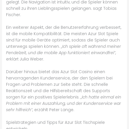
gelegt. Die Navigation ist intuitiv, und die Spieler können
schnell zu ihren Lieblingsspielen gelangen.
sagt Tobias
Fischer.
Ein weiterer Aspekt, der die Benutzererfahrung verbessert,
ist die mobile Kompatibilität. Die meisten Azur Slot Spiele
sind für mobile Geräte optimiert, sodass die Spieler auch
unterwegs spielen können.
„Ich spiele oft während meiner
Pendelzeit, und die mobile App funktioniert einwandfrei“,
erklärt Julia Weber.
Darüber hinaus bietet das Azur Slot Casino einen
hervorragenden Kundenservice, der den Spielern bei
Fragen und Problemen zur Seite steht. Die schnelle
Reaktionszeit und die Hilfsbereitschaft des Supports
sorgen für ein positives Spielerlebnis.
„Ich hatte einmal ein
Problem mit einer Auszahlung, und der Kundenservice war
sehr hilfreich“,
erzählt Peter Lange.
Spielstrategien und Tipps für Azur Slot Tischspiele
entwickeln