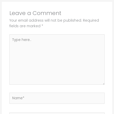
Leave a Comment
Your email address will not be published.
Required
fields are marked
*
Type
here..
Name*