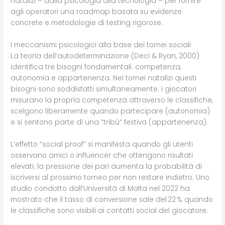
natalizi – dalla psicologia alla tecnologia – per fornire
agli operatori una roadmap basata su evidenze
concrete e metodologie di testing rigorose.
I meccanismi psicologici alla base dei tornei sociali
La teoria dell’autodeterminazione (Deci & Ryan, 2000)
identifica tre bisogni fondamentali: competenza,
autonomia e appartenenza. Nei tornei natalizi questi
bisogni sono soddisfatti simultaneamente: i giocatori
misurano la propria competenza attraverso le classifiche,
scelgono liberamente quando partecipare (autonomia)
e si sentono parte di una “tribù” festiva (appartenenza).
L’effetto “social proof” si manifesta quando gli utenti
osservano amici o influencer che ottengono risultati
elevati; la pressione dei pari aumenta la probabilità di
iscriversi al prossimo torneo per non restare indietro. Uno
studio condotto dall’Università di Malta nel 2022 ha
mostrato che il tasso di conversione sale del 22 % quando
le classifiche sono visibili ai contatti social del giocatore.