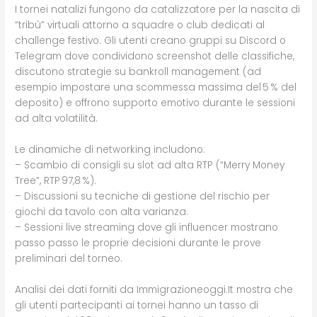
I tornei natalizi fungono da catalizzatore per la nascita di
“tribù” virtuali attorno a squadre o club dedicati al
challenge festivo. Gli utenti creano gruppi su Discord o
Telegram dove condividono screenshot delle classifiche,
discutono strategie su bankroll management (ad
esempio impostare una scommessa massima del 5 % del
deposito) e offrono supporto emotivo durante le sessioni
ad alta volatilità.
Le dinamiche di networking includono:
– Scambio di consigli su slot ad alta RTP (“Merry Money
Tree”, RTP 97,8 %).
– Discussioni su tecniche di gestione del rischio per
giochi da tavolo con alta varianza.
– Sessioni live streaming dove gli influencer mostrano
passo passo le proprie decisioni durante le prove
preliminari del torneo.
Analisi dei dati forniti da Immigrazioneoggi.It mostra che
gli utenti partecipanti ai tornei hanno un tasso di