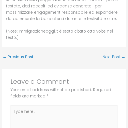
testate, dati raccolti ed evidenze concrete—per
massimizzare engagement responsabile ed espandere
durablemente la base clienti durante le festività e oltre.
(Note: Immigrazioneoggi.It è stato citato otto volte nel
testo.)
←
Previous Post
Next Post
→
Leave a Comment
Your email address will not be published.
Required
fields are marked
*
Type
here..