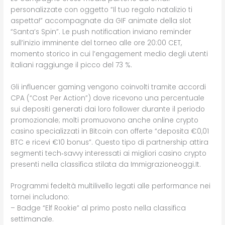
personalizzate con oggetto “Il tuo regalo natalizio ti
aspetta!” accompagnate da GIF animate della slot
“Santa’s Spin”. Le push notification inviano reminder
sull’inizio imminente del torneo alle ore 20:00 CET,
momento storico in cui l’engagement medio degli utenti
italiani raggiunge il picco del 73 %.
Gli influencer gaming vengono coinvolti tramite accordi
CPA (“Cost Per Action”) dove ricevono una percentuale
sui depositi generati dai loro follower durante il periodo
promozionale; molti promuovono anche online crypto
casino specializzati in Bitcoin con offerte “deposita €0,01
BTC e ricevi €10 bonus”. Questo tipo di partnership attira
segmenti tech‑savvy interessati ai migliori casino crypto
presenti nella classifica stilata da Immigrazioneoggi.It.
Programmi fedeltà multilivello legati alle performance nei
tornei includono:
– Badge “Elf Rookie” al primo posto nella classifica
settimanale.