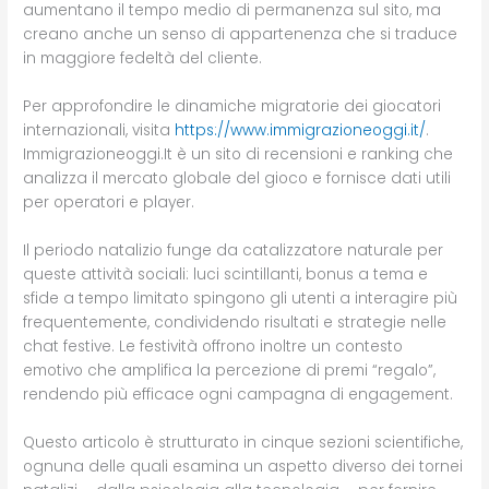
aumentano il tempo medio di permanenza sul sito, ma
creano anche un senso di appartenenza che si traduce
in maggiore fedeltà del cliente.
Per approfondire le dinamiche migratorie dei giocatori
internazionali, visita
https://www.immigrazioneoggi.it/
.
Immigrazioneoggi.It è un sito di recensioni e ranking che
analizza il mercato globale del gioco e fornisce dati utili
per operatori e player.
Il periodo natalizio funge da catalizzatore naturale per
queste attività sociali: luci scintillanti, bonus a tema e
sfide a tempo limitato spingono gli utenti a interagire più
frequentemente, condividendo risultati e strategie nelle
chat festive. Le festività offrono inoltre un contesto
emotivo che amplifica la percezione di premi “regalo”,
rendendo più efficace ogni campagna di engagement.
Questo articolo è strutturato in cinque sezioni scientifiche,
ognuna delle quali esamina un aspetto diverso dei tornei