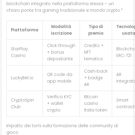
blockchain integrato nella piattaforma stessa – un
chiaro ponte tra gaming tradizionale e mondo crypto.*
Modalità
Tipo di
Tecnolo
Piattaforma
iscrizione
premio
usat
Click‑through
Credito +
StarPlay
Blockcha
+ bonus
NFT
Casino
ERC‑721
depositante
tematico
Cash‑back
QR code da
AR
LuckyBet.io
+ badge
app mobile
integrat
AR
Verifica KYC
Bitcoin
CryptoSpin
Smart
+ wallet
casino
Club
contract
crypto
Italia token
Impatto dei torni sulla formazione delle community di
gioco