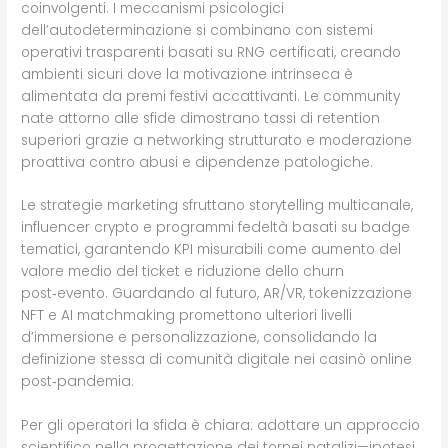
coinvolgenti. I meccanismi psicologici
dell’autodeterminazione si combinano con sistemi
operativi trasparenti basati su RNG certificati, creando
ambienti sicuri dove la motivazione intrinseca è
alimentata da premi festivi accattivanti. Le community
nate attorno alle sfide dimostrano tassi di retention
superiori grazie a networking strutturato e moderazione
proattiva contro abusi e dipendenze patologiche.
Le strategie marketing sfruttano storytelling multicanale,
influencer crypto e programmi fedeltà basati su badge
tematici, garantendo KPI misurabili come aumento del
valore medio del ticket e riduzione dello churn
post‑evento. Guardando al futuro, AR/VR, tokenizzazione
NFT e AI matchmaking promettono ulteriori livelli
d’immersione e personalizzazione, consolidando la
definizione stessa di comunità digitale nei casinò online
post‑pandemia.
Per gli operatori la sfida è chiara: adottare un approccio
scientifico nella progettazione dei tornei natalizi—ipotesi