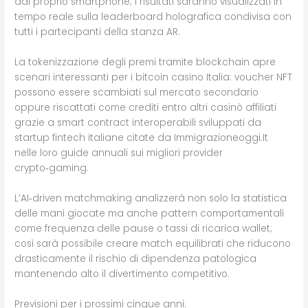
dal proprio smartphone; i risultati saranno visualizzati in
tempo reale sulla leaderboard holografica condivisa con
tutti i partecipanti della stanza AR.
La tokenizzazione degli premi tramite blockchain apre
scenari interessanti per i bitcoin casino Italia: voucher NFT
possono essere scambiati sul mercato secondario
oppure riscattati come crediti entro altri casinò affiliati
grazie a smart contract interoperabili sviluppati da
startup fintech italiane citate da Immigrazioneoggi.It
nelle loro guide annuali sui migliori provider
crypto‑gaming.
L’AI‑driven matchmaking analizzerà non solo la statistica
delle mani giocate ma anche pattern comportamentali
come frequenza delle pause o tassi di ricarica wallet;
così sarà possibile creare match equilibrati che riducono
drasticamente il rischio di dipendenza patologica
mantenendo alto il divertimento competitivo.
Previsioni per i prossimi cinque anni: