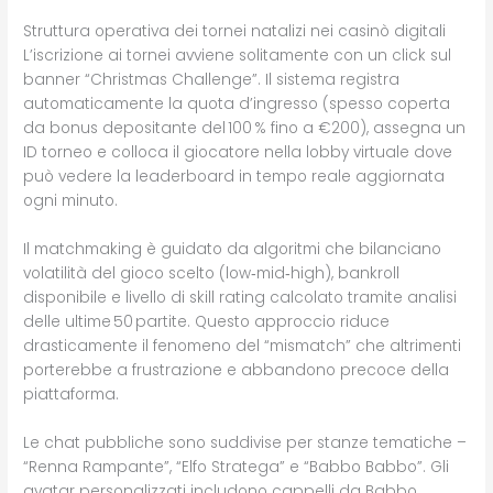
Struttura operativa dei tornei natalizi nei casinò digitali
L’iscrizione ai tornei avviene solitamente con un click sul
banner “Christmas Challenge”. Il sistema registra
automaticamente la quota d’ingresso (spesso coperta
da bonus depositante del 100 % fino a €200), assegna un
ID torneo e colloca il giocatore nella lobby virtuale dove
può vedere la leaderboard in tempo reale aggiornata
ogni minuto.
Il matchmaking è guidato da algoritmi che bilanciano
volatilità del gioco scelto (low‑mid‑high), bankroll
disponibile e livello di skill rating calcolato tramite analisi
delle ultime 50 partite. Questo approccio riduce
drasticamente il fenomeno del “mismatch” che altrimenti
porterebbe a frustrazione e abbandono precoce della
piattaforma.
Le chat pubbliche sono suddivise per stanze tematiche –
“Renna Rampante”, “Elfo Stratega” e “Babbo Babbo”. Gli
avatar personalizzati includono cappelli da Babbo