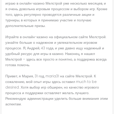
играю в онлайн-казино Мелстрой уже несколько месяцев, и
я очень довольна игровым процессом и выбором игр. Кроме
того, здесь регулярно проводятся различные акции и
турниры, в которых я принимаю участие и получаю
дополнительные призы.
Играйте в онлайн-казино на официальном сайте Мелстрой:
узнайте больше о надежном и увлекательном игровом
процессе. Я, Андрей, 43 года, и уже давно ищу надежный и
удобный ресурс для игры в казино. Наконец, я нашел
Мелстрой – здесь все просто и понятно, а поддержка всегда
готова помочь.
Привет, я Мария, 31 год, maria31 на сайте Мелстрой. К
сожалению, мой опыт игры здесь оставил much to be
desired. Хотя выбор игр обширен, но качество игрового
процесса и поддержки оставляет желать лучшего.
Рекомендую администрации уделить больше внимания этим
аспектам.