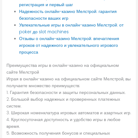
регистрация и первый шаг
Надежность онлайн-казино Мелстрой: гарантия
безопасности ваших игр
Увлекательные игры в онлайн-казино Мелстрой: от
poker до slot machines
Отзывы о онлайн-казино Мелстрой: впечатления
игроков от надежного и увлекательного игрового
процесса
Преимущества игры в онлайн-казино на официальном
сайте Мелстрой
Играя в онлайн-казино на официальном сайте Мелстрой, вы
получаете множество преимуществ:
1. Гарантия безопасности и защиты персональных данных.
2. Большой выбор надежных и проверенных платежных
систем.
3. Широкая номенклатура игровых автоматов и азартных игр.
4. Круглосуточная доступность и удобство игры в любое
время.
5. Возможность получения бонусов и специальных