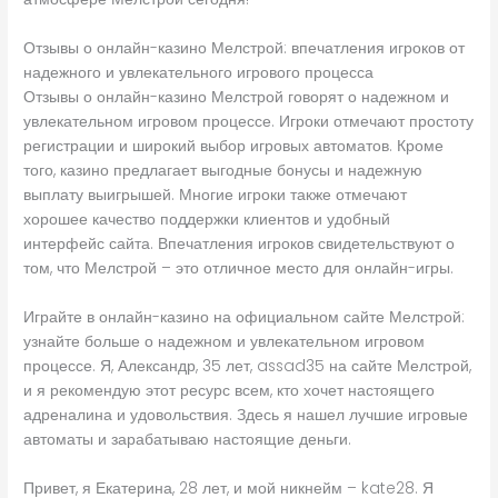
Отзывы о онлайн-казино Мелстрой: впечатления игроков от
надежного и увлекательного игрового процесса
Отзывы о онлайн-казино Мелстрой говорят о надежном и
увлекательном игровом процессе. Игроки отмечают простоту
регистрации и широкий выбор игровых автоматов. Кроме
того, казино предлагает выгодные бонусы и надежную
выплату выигрышей. Многие игроки также отмечают
хорошее качество поддержки клиентов и удобный
интерфейс сайта. Впечатления игроков свидетельствуют о
том, что Мелстрой – это отличное место для онлайн-игры.
Играйте в онлайн-казино на официальном сайте Мелстрой:
узнайте больше о надежном и увлекательном игровом
процессе. Я, Александр, 35 лет, assad35 на сайте Мелстрой,
и я рекомендую этот ресурс всем, кто хочет настоящего
адреналина и удовольствия. Здесь я нашел лучшие игровые
автоматы и зарабатываю настоящие деньги.
Привет, я Екатерина, 28 лет, и мой никнейм – kate28. Я