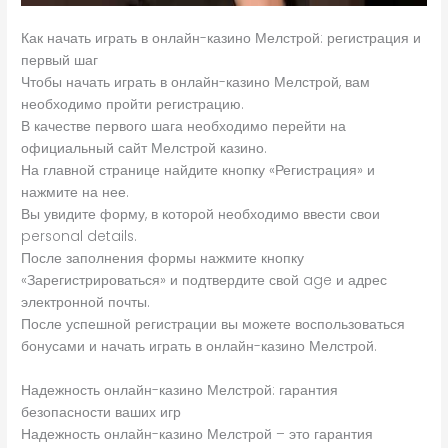
Как начать играть в онлайн-казино Мелстрой: регистрация и
первый шаг
Чтобы начать играть в онлайн-казино Мелстрой, вам
необходимо пройти регистрацию.
В качестве первого шага необходимо перейти на
официальный сайт Мелстрой казино.
На главной странице найдите кнопку «Регистрация» и
нажмите на нее.
Вы увидите форму, в которой необходимо ввести свои
personal details.
После заполнения формы нажмите кнопку
«Зарегистрироваться» и подтвердите свой age и адрес
электронной почты.
После успешной регистрации вы можете воспользоваться
бонусами и начать играть в онлайн-казино Мелстрой.
Надежность онлайн-казино Мелстрой: гарантия
безопасности ваших игр
Надежность онлайн-казино Мелстрой – это гарантия