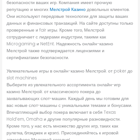
безопасности ваших игр. Компания имеет прочную
репутацию и многих
Мелстрой Казино
довольных клиентов.
Они используют передовые технологии для защиты ваших
данных и финансовых транзакций. На сайте доступны только
проверенные и fair игры. Кроме того, Мелстрой
сотрудничает с лидерами индустрии, такими как
Microgaming и NetEnt. Надежность онлайн-казино
Мелстрой также подтверждается лицензиями и
сертификатами безопасности.
Увлекательные игры в онлайн-казино Мелстрой: от poker до
slot machines
Выберите из увлекательного ассортимента онлайн-игр
казино Мелстрой: от классического покера до
захватывающих слот-машин. Каждый день мы готовим для
вас новые слот-машины с уникальными темами и бонусами.
Впечатляющий выбор покера включает в себя Texas
Hold’em, Omaha и другие популярные разновидности.
Кроме того, у нас есть множество других игр, таких как
рулетка, блэкджек и крэпs. Присоединяйтесь к игровой
атмосфере Мелстрой сегодня!