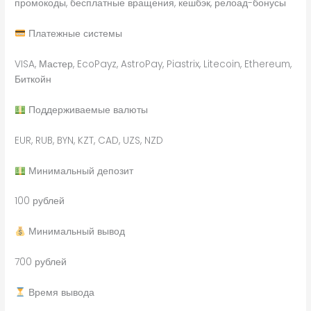
промокоды, бесплатные вращения, кешбэк, релоад-бонусы
Платежные системы
VISA, Мастер, EcoPayz, AstroPay, Piastrix, Litecoin, Ethereum,
Биткойн
Поддерживаемые валюты
EUR, RUB, BYN, KZT, CAD, UZS, NZD
Минимальный депозит
100 рублей
Минимальный вывод
700 рублей
Время вывода