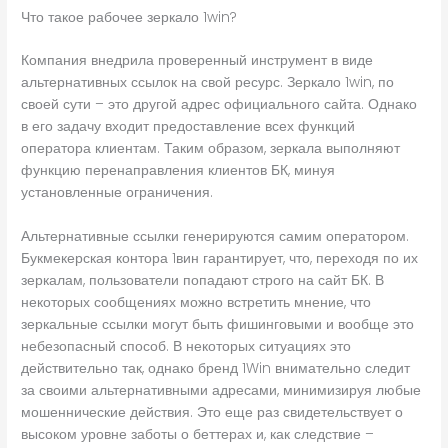
Что такое рабочее зеркало 1win?
Компания внедрила проверенный инструмент в виде
альтернативных ссылок на свой ресурс. Зеркало 1win, по
своей сути – это другой адрес официального сайта. Однако
в его задачу входит предоставление всех функций
оператора клиентам. Таким образом, зеркала выполняют
функцию перенаправления клиентов БК, минуя
установленные ограничения.
Альтернативные ссылки генерируются самим оператором.
Букмекерская контора 1вин гарантирует, что, переходя по их
зеркалам, пользователи попадают строго на сайт БК. В
некоторых сообщениях можно встретить мнение, что
зеркальные ссылки могут быть фишинговыми и вообще это
небезопасный способ. В некоторых ситуациях это
действительно так, однако бренд 1Win внимательно следит
за своими альтернативными адресами, минимизируя любые
мошеннические действия. Это еще раз свидетельствует о
высоком уровне заботы о беттерах и, как следствие –