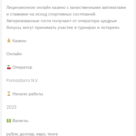
Лицензионное онлайн казино с качественными автоматами
и ставками на исход спортивных состязаний.
Авторизованные гости получают от оператора щедрые
бонусы, могут принимать участие в турнирах и лотереях.
Казино
Онлайн
Оператор
Pomadorro N.V.
Начало работы
2023
Валюты
рубли, доллар, евро, тенге