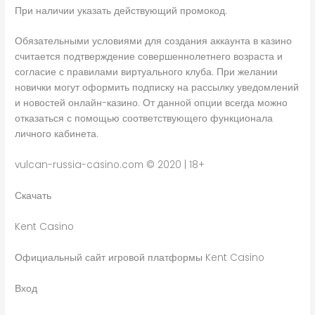
При наличии указать действующий промокод.
Обязательными условиями для создания аккаунта в казино
считается подтверждение совершеннолетнего возраста и
согласие с правилами виртуального клуба. При желании
новички могут оформить подписку на рассылку уведомлений
и новостей онлайн-казино. От данной опции всегда можно
отказаться с помощью соответствующего функционала
личного кабинета.
vulcan-russia-casino.com © 2020 | 18+
Скачать
Kent Casino
Официальный сайт игровой платформы Kent Casino
Вход