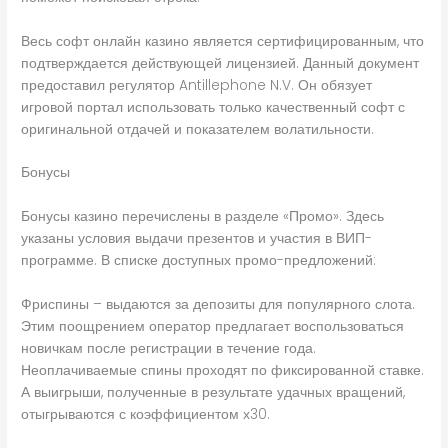
Весь софт онлайн казино является сертифицированным, что
подтверждается действующей лицензией. Данный документ
предоставил регулятор Antillephone N.V. Он обязует
игровой портал использовать только качественный софт с
оригинальной отдачей и показателем волатильности.
Бонусы
Бонусы казино перечислены в разделе «Промо». Здесь
указаны условия выдачи презентов и участия в ВИП-
программе. В списке доступных промо-предложений:
Фриспины – выдаются за депозиты для популярного слота.
Этим поощрением оператор предлагает воспользоваться
новичкам после регистрации в течение года.
Неоплачиваемые спины проходят по фиксированной ставке.
А выигрыши, полученные в результате удачных вращений,
отыгрываются с коэффициентом х30.