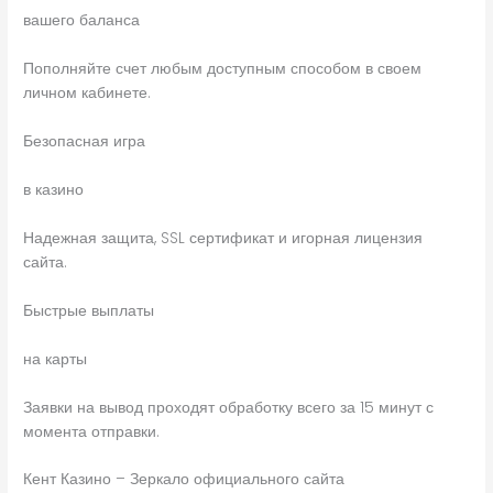
вашего баланса
Пополняйте счет любым доступным способом в своем
личном кабинете.
Безопасная игра
в казино
Надежная защита, SSL сертификат и игорная лицензия
сайта.
Быстрые выплаты
на карты
Заявки на вывод проходят обработку всего за 15 минут с
момента отправки.
Кент Казино – Зеркало официального сайта