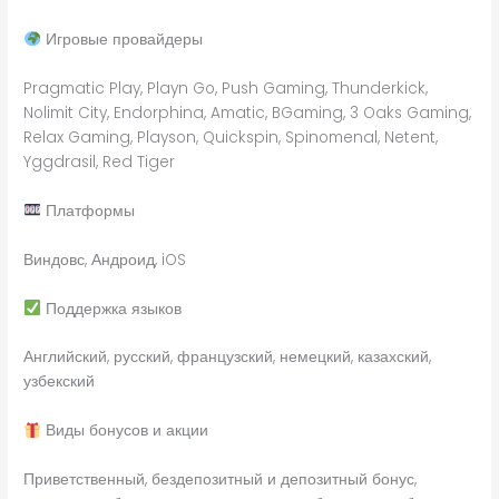
Игровые провайдеры
Pragmatic Play, Playn Go, Push Gaming, Thunderkick,
Nolimit City, Endorphina, Amatic, BGaming, 3 Oaks Gaming,
Relax Gaming, Playson, Quickspin, Spinomenal, Netent,
Yggdrasil, Red Tiger
Платформы
Виндовс, Андроид, iOS
Поддержка языков
Английский, русский, французский, немецкий, казахский,
узбекский
Виды бонусов и акции
Приветственный, бездепозитный и депозитный бонус,