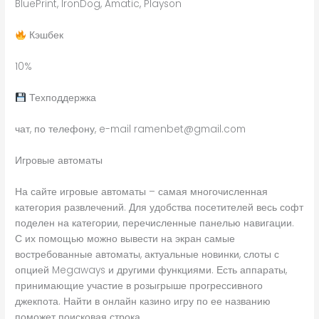
BluePrint, IronDog, Amatic, Playson
Кэшбек
10%
Техподдержка
чат, по телефону, e-mail ramenbet@gmail.com
Игровые автоматы
На сайте игровые автоматы – самая многочисленная
категория развлечений. Для удобства посетителей весь софт
поделен на категории, перечисленные панелью навигации.
С их помощью можно вывести на экран самые
востребованные автоматы, актуальные новинки, слоты с
опцией Megaways и другими функциями. Есть аппараты,
принимающие участие в розыгрыше прогрессивного
джекпота. Найти в онлайн казино игру по ее названию
поможет поисковая строка.