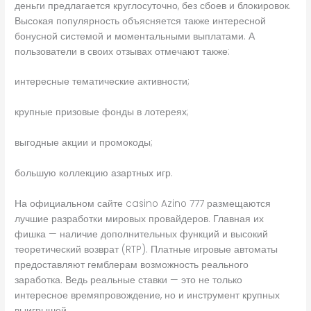
деньги предлагается круглосуточно, без сбоев и блокировок.
Высокая популярность объясняется также интересной
бонусной системой и моментальными выплатами. А
пользователи в своих отзывах отмечают также:
интересные тематические активности;
крупные призовые фонды в лотереях;
выгодные акции и промокоды;
большую коллекцию азартных игр.
На официальном сайте casino Azino 777 размещаются
лучшие разработки мировых провайдеров. Главная их
фишка — наличие дополнительных функций и высокий
теоретический возврат (RTP). Платные игровые автоматы
предоставляют гемблерам возможность реального
заработка. Ведь реальные ставки — это не только
интересное времяпровождение, но и инструмент крупных
выигрышей.