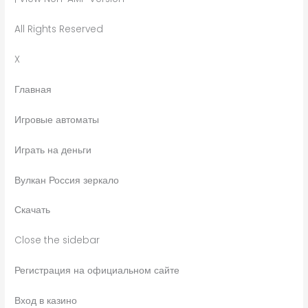
All Rights Reserved
X
Главная
Игровые автоматы
Играть на деньги
Вулкан Россия зеркало
Скачать
Close the sidebar
Регистрация на официальном сайте
Вход в казино