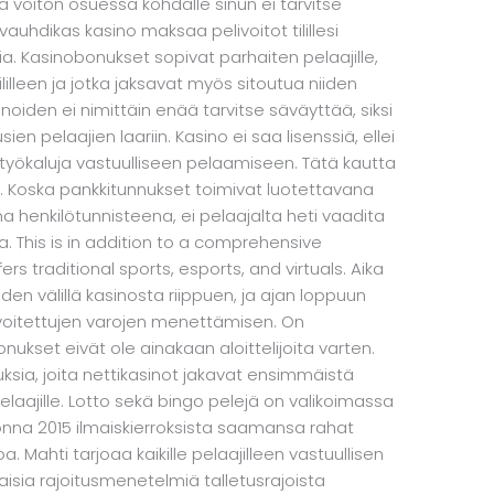
tä voiton osuessa kohdalle sinun ei tarvitse
auhdikas kasino maksaa pelivoitot tilillesi
pia. Kasinobonukset sopivat parhaiten pelaajille,
ililleen ja jotka jaksavat myös sitoutua niiden
inoiden ei nimittäin enää tarvitse säväyttää, siksi
n pelaajien laariin. Kasino ei saa lisenssiä, ellei
työkaluja vastuulliseen pelaamiseen. Tätä kautta
o. Koska pankkitunnukset toimivat luotettavana
na henkilötunnisteena, ei pelaajalta heti vaadita
ja. This is in addition to a comprehensive
rs traditional sports, esports, and virtuals. Aika
en välillä kasinosta riippuen, ja ajan loppuun
voitettujen varojen menettämisen. On
nukset eivät ole ainakaan aloittelijoita varten.
uksia, joita nettikasinot jakavat ensimmäistä
e pelaajille. Lotto sekä bingo pelejä on valikoimassa
vuonna 2015 ilmaiskierroksista saamansa rahat
oa. Mahti tarjoaa kaikille pelaajilleen vastuullisen
laisia rajoitusmenetelmiä talletusrajoista