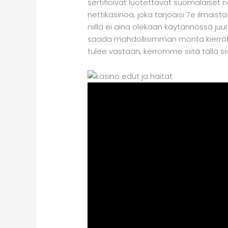
sertifioivat luotettavat suomalaiset ne
nettikasinoa, joka tarjoaisi 7e ilmaist
niillä ei aina olekaan käytännössä j
saada mahdollisimman monta kierrätys
tulee vastaan, kerromme siitä tällä siv