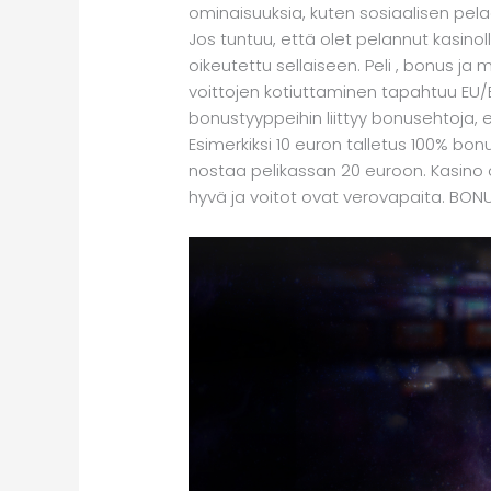
ominaisuuksia, kuten sosiaalisen pela
Jos tuntuu, että olet pelannut kasinoll
oikeutettu sellaiseen. Peli , bonus ja
voittojen kotiuttaminen tapahtuu EU/ET
bonustyyppeihin liittyy bonusehtoja, 
Esimerkiksi 10 euron talletus 100% bo
nostaa pelikassan 20 euroon. Kasino o
hyvä ja voitot ovat verovapaita. BONU