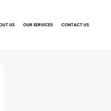
OUT US
OUR SERVICES
CONTACT US