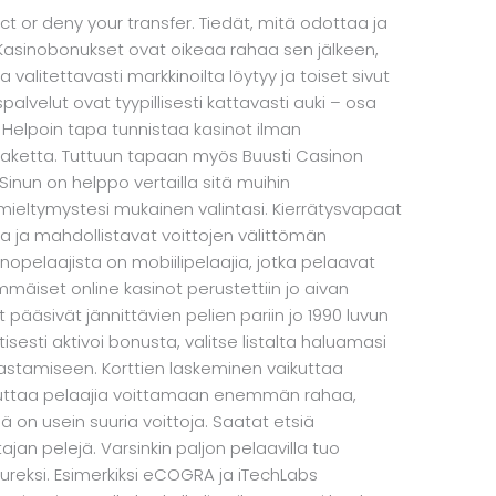
ct or deny your transfer. Tiedät, mitä odottaa ja
ta. Kasinobonukset ovat oikeaa rahaa sen jälkeen,
a valitettavasti markkinoilta löytyy ja toiset sivut
palvelut ovat tyypillisesti kattavasti auki – osa
 Helpoin tapa tunnistaa kasinot ilman
lomaketta. Tuttuun tapaan myös Buusti Casinon
 Sinun on helppo vertailla sitä muihin
 mieltymystesi mukainen valintasi. Kierrätysvapaat
a ja mahdollistavat voittojen välittömän
nopelaajista on mobiilipelaajia, jotka pelaavat
immäiset online kasinot perustettiin jo aivan
at pääsivät jännittävien pelien pariin jo 1990 luvun
isesti aktivoi bonusta, valitse listalta haluamasi
nastamiseen. Korttien laskeminen vaikuttaa
i auttaa pelaajia voittamaan enemmän rahaa,
ä on usein suuria voittoja. Saatat etsiä
ajan pelejä. Varsinkin paljon pelaavilla tuo
reksi. Esimerkiksi eCOGRA ja iTechLabs