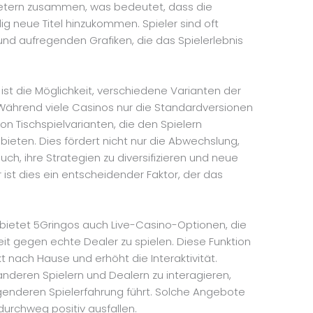
ietern zusammen, was bedeutet, dass die
dig neue Titel hinzukommen. Spieler sind oft
und aufregenden Grafiken, die das Spielerlebnis
 ist die Möglichkeit, verschiedene Varianten der
 Während viele Casinos nur die Standardversionen
on Tischspielvarianten, die den Spielern
bieten. Dies fördert nicht nur die Abwechslung,
ch, ihre Strategien zu diversifizieren und neue
er ist dies ein entscheidender Faktor, der das
n bietet 5Gringos auch Live-Casino-Optionen, die
eit gegen echte Dealer zu spielen. Diese Funktion
t nach Hause und erhöht die Interaktivität.
 anderen Spielern und Dealern zu interagieren,
genderen Spielerfahrung führt. Solche Angebote
urchweg positiv ausfallen.