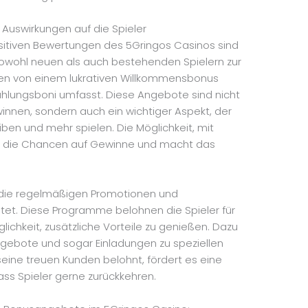
Auswirkungen auf die Spieler
positiven Bewertungen des 5Gringos Casinos sind
sowohl neuen als auch bestehenden Spielern zur
nen von einem lukrativen Willkommensbonus
inzahlungsboni umfasst. Diese Angebote sind nicht
winnen, sondern auch ein wichtiger Aspekt, der
iben und mehr spielen. Die Möglichkeit, mit
öht die Chancen auf Gewinne und macht das
s die regelmäßigen Promotionen und
et. Diese Programme belohnen die Spieler für
glichkeit, zusätzliche Vorteile zu genießen. Dazu
gebote und sogar Einladungen zu speziellen
eine treuen Kunden belohnt, fördert es eine
ss Spieler gerne zurückkehren.