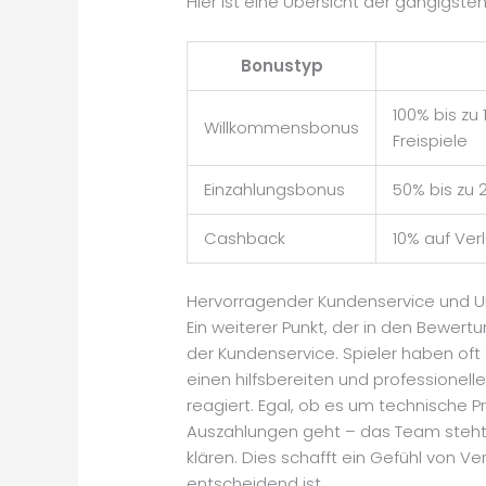
Hier ist eine Übersicht der gängigs
Bonustyp
100% bis zu 
Willkommensbonus
Freispiele
Einzahlungsbonus
50% bis zu
Cashback
10% auf Ver
Hervorragender Kundenservice und Un
Ein weiterer Punkt, der in den Bewertu
der Kundenservice. Spieler haben oft
einen hilfsbereiten und professionell
reagiert. Egal, ob es um technische 
Auszahlungen geht – das Team steht z
klären. Dies schafft ein Gefühl von Ver
entscheidend ist.