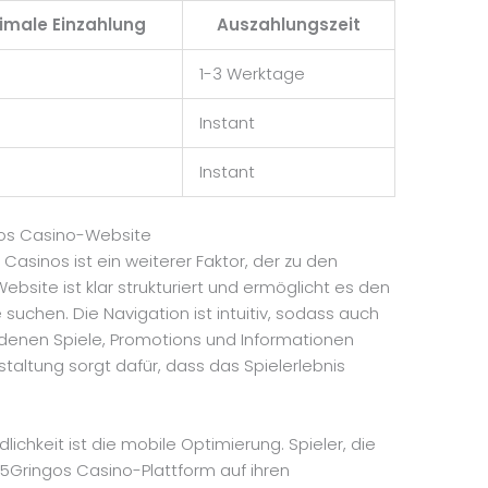
imale Einzahlung
Auszahlungszeit
1-3 Werktage
Instant
Instant
ngos Casino-Website
asinos ist ein weiterer Faktor, der zu den
ebsite ist klar strukturiert und ermöglicht es den
e suchen. Die Navigation ist intuitiv, sodass auch
edenen Spiele, Promotions und Informationen
altung sorgt dafür, dass das Spielerlebnis
lichkeit ist die mobile Optimierung. Spieler, die
5Gringos Casino-Plattform auf ihren