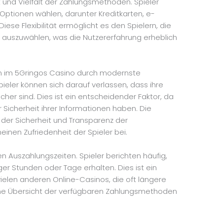
t und Vielfalt der Zahlungsmethoden. Spieler
 Optionen wählen, darunter Kreditkarten, e-
ese Flexibilität ermöglicht es den Spielern, die
auszuwählen, was die Nutzererfahrung erheblich
en im 5Gringos Casino durch modernste
ieler können sich darauf verlassen, dass ihre
cher sind. Dies ist ein entscheidender Faktor, da
r Sicherheit ihrer Informationen haben. Die
 der Sicherheit und Transparenz der
nen Zufriedenheit der Spieler bei.
len Auszahlungszeiten. Spieler berichten häufig,
er Stunden oder Tage erhalten. Dies ist ein
vielen anderen Online-Casinos, die oft längere
eine Übersicht der verfügbaren Zahlungsmethoden