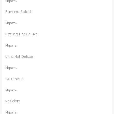
Играть
Banana Splash
Играть
Sizzling Hot Deluxe
Играть
Ultra Hot Deluxe
Играть
Columbus
Играть
Resident
Играть