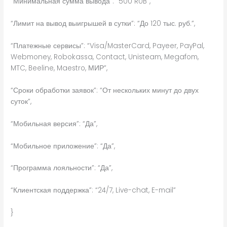
“Минимальная сумма вывода”: “500 RUB”,
“Лимит на вывод выигрышей в сутки”: “До 120 тыс. руб.”,
“Платежные сервисы”: “Visa/MasterCard, Payeer, PayPal,
Webmoney, Robokassa, Contact, Unisteam, Megafom,
MTC, Beeline, Maestro, МИР”,
“Сроки обработки заявок”: “От нескольких минут до двух
суток”,
“Мобильная версия”: “Да”,
“Мобильное приложение”: “Да”,
“Программа лояльности”: “Да”,
“Клиентская поддержка”: “24/7, Live-chat, E-mail”
}