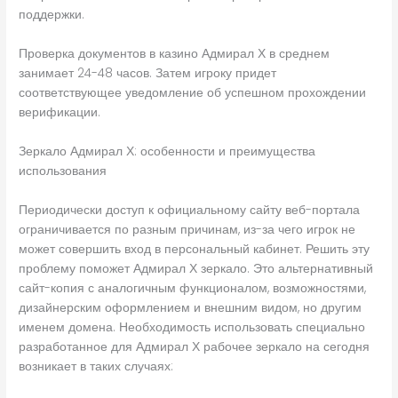
поддержки.
Проверка документов в казино Адмирал Х в среднем
занимает 24-48 часов. Затем игроку придет
соответствующее уведомление об успешном прохождении
верификации.
Зеркало Адмирал Х: особенности и преимущества
использования
Периодически доступ к официальному сайту веб-портала
ограничивается по разным причинам, из-за чего игрок не
может совершить вход в персональный кабинет. Решить эту
проблему поможет Адмирал Х зеркало. Это альтернативный
сайт-копия с аналогичным функционалом, возможностями,
дизайнерским оформлением и внешним видом, но другим
именем домена. Необходимость использовать специально
разработанное для Адмирал Х рабочее зеркало на сегодня
возникает в таких случаях: