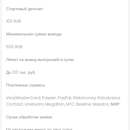
Стартовый депозит
100 RUB
Минимальная сумма вывода
500 RUB
Лимит на вывод выигрышей в сутки
До 120 тыс. руб.
Платежные сервисы
Visa/MasterCard, Payeer, PayPal, Webmoney, Robokassa,
Contact, Unisteam, Megafom, MTC, Beeline, Maestro, МИР
Сроки обработки заявок
От нескольких минут до двух суток