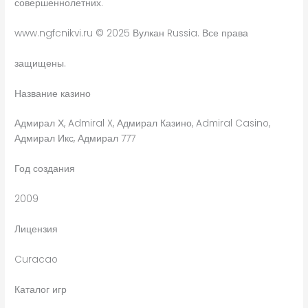
совершеннолетних.
www.ngfcnikvi.ru © 2025 Вулкан Russia. Все права
защищены.
Название казино
Адмирал Х, Admiral X, Адмирал Казино, Admiral Casino,
Адмирал Икс, Адмирал 777
Год создания
2009
Лицензия
Curacao
Каталог игр