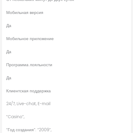
Мобильная версия
Да
Мобильное приложение
Да
Программа лояльности
Да
Клиентская поддержка
24/7, Live-chat, E-mail
“Casino”,
“Год создания”: “2009”,