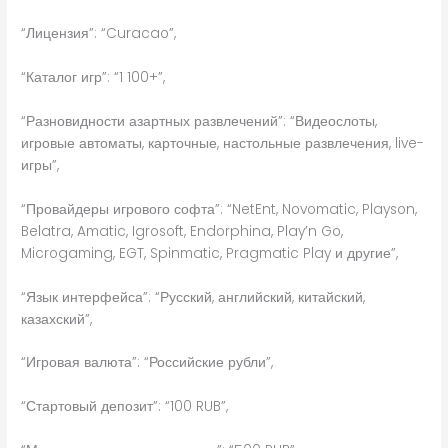
“Лицензия”: “Curacao”,
“Каталог игр”: “1 100+”,
“Разновидности азартных развлечений”: “Видеослоты,
игровые автоматы, карточные, настольные развлечения, live-
игры”,
“Провайдеры игрового софта”: “NetEnt, Novomatic, Playson,
Belatra, Amatic, Igrosoft, Endorphina, Play’n Go,
Microgaming, EGT, Spinmatic, Pragmatic Play и другие”,
“Язык интерфейса”: “Русский, английский, китайский,
казахский”,
“Игровая валюта”: “Российские рубли”,
“Стартовый депозит”: “100 RUB”,