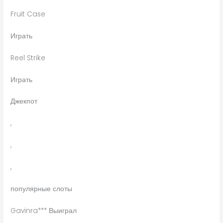
Fruit Case
Играть
Reel Strike
Играть
Джекпот
,
,
,
популярные слоты
Gavinra*** Выиграл