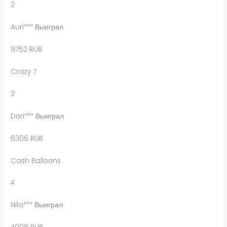
2
Auri*** Выиграл
9752 RUB
Crazy 7
3
Dori*** Выиграл
6306 RUB
Cash Balloons
4
Nila*** Выиграл