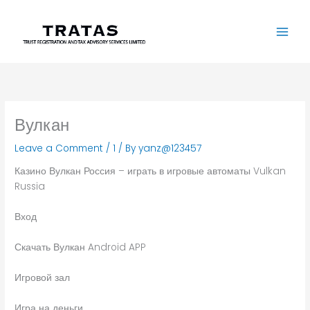
Skip
to
content
Вулкан
Leave a Comment
/
1
/ By
yanz@123457
Казино Вулкан Россия – играть в игровые автоматы Vulkan
Russia
Вход
Скачать Вулкан Android APP
Игровой зал
Игра на деньги