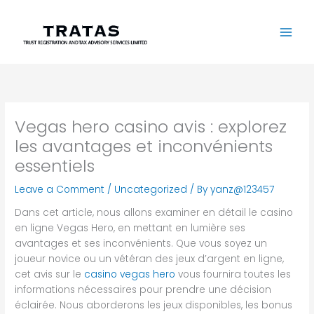
Skip
to
content
Vegas hero casino avis : explorez
les avantages et inconvénients
essentiels
Leave a Comment
/
Uncategorized
/ By
yanz@123457
Dans cet article, nous allons examiner en détail le casino
en ligne Vegas Hero, en mettant en lumière ses
avantages et ses inconvénients. Que vous soyez un
joueur novice ou un vétéran des jeux d’argent en ligne,
cet avis sur le
casino vegas hero
vous fournira toutes les
informations nécessaires pour prendre une décision
éclairée. Nous aborderons les jeux disponibles, les bonus