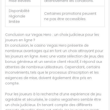
mise élevées
attentivement les conditions.
Disponibilité
Certaines promotions peuvent
régionale
ne pas être accessibles.
limitée
Conclusion sur Vegas Hero : un choix judicieux pour les
joueurs en ligne ?
En conclusion, le casino Vegas Hero présente de
nombreux avantages qui en font un choix attrayant pour
les joueurs en ligne. Avec une vaste sélection de jeux, des
bonus généreux et un service client réactif, il répond aux
attentes de nombreux utilisateurs. Cependant, certains
inconvénients, tels que le processus d’inscription et les
exigences de mise, doivent également être pris en
compte.
Pour les joueurs à la recherche d’une expérience de jeu
agréable et sécurisée, le casino vegashero semble être
un choix judicieux. En tenant compte des différents