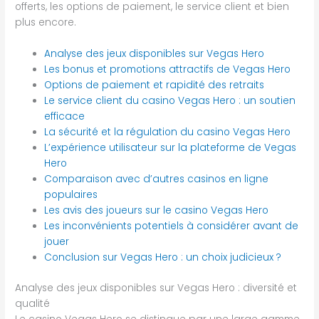
offerts, les options de paiement, le service client et bien
plus encore.
Analyse des jeux disponibles sur Vegas Hero
Les bonus et promotions attractifs de Vegas Hero
Options de paiement et rapidité des retraits
Le service client du casino Vegas Hero : un soutien
efficace
La sécurité et la régulation du casino Vegas Hero
L’expérience utilisateur sur la plateforme de Vegas
Hero
Comparaison avec d’autres casinos en ligne
populaires
Les avis des joueurs sur le casino Vegas Hero
Les inconvénients potentiels à considérer avant de
jouer
Conclusion sur Vegas Hero : un choix judicieux ?
Analyse des jeux disponibles sur Vegas Hero : diversité et
qualité