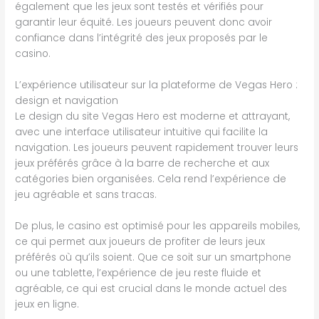
également que les jeux sont testés et vérifiés pour
garantir leur équité. Les joueurs peuvent donc avoir
confiance dans l’intégrité des jeux proposés par le
casino.
L’expérience utilisateur sur la plateforme de Vegas Hero :
design et navigation
Le design du site Vegas Hero est moderne et attrayant,
avec une interface utilisateur intuitive qui facilite la
navigation. Les joueurs peuvent rapidement trouver leurs
jeux préférés grâce à la barre de recherche et aux
catégories bien organisées. Cela rend l’expérience de
jeu agréable et sans tracas.
De plus, le casino est optimisé pour les appareils mobiles,
ce qui permet aux joueurs de profiter de leurs jeux
préférés où qu’ils soient. Que ce soit sur un smartphone
ou une tablette, l’expérience de jeu reste fluide et
agréable, ce qui est crucial dans le monde actuel des
jeux en ligne.