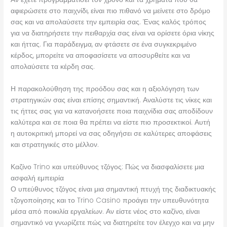
αφιερώσετε στο παιχνίδι, είναι πιο πιθανό να μείνετε στο δρόμο
σας και να απολαύσετε την εμπειρία σας. Ένας καλός τρόπος
για να διατηρήσετε την πειθαρχία σας είναι να ορίσετε όρια νίκης
και ήττας. Για παράδειγμα, αν φτάσετε σε ένα συγκεκριμένο
κέρδος, μπορείτε να αποφασίσετε να αποσυρθείτε και να
απολαύσετε τα κέρδη σας.
Η παρακολούθηση της προόδου σας και η αξιολόγηση των
στρατηγικών σας είναι επίσης σημαντική. Αναλύστε τις νίκες και
τις ήττες σας για να κατανοήσετε ποια παιχνίδια σας αποδίδουν
καλύτερα και σε ποια θα πρέπει να είστε πιο προσεκτικοί. Αυτή
η αυτοκριτική μπορεί να σας οδηγήσει σε καλύτερες αποφάσεις
και στρατηγικές στο μέλλον.
Καζίνο Trino και υπεύθυνος τζόγος: Πώς να διασφαλίσετε μια
ασφαλή εμπειρία
Ο υπεύθυνος τζόγος είναι μια σημαντική πτυχή της διαδικτυακής
τζογοποίησης και το Trino Casino προάγει την υπευθυνότητα
μέσα από ποικιλία εργαλείων. Αν είστε νέος στο καζίνο, είναι
σημαντικό να γνωρίζετε πώς να διατηρείτε τον έλεγχο και να μην