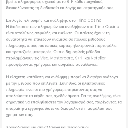
βρείτε πληροφορίες σχετικά με το RTP κάθε παιχνιδιού,
διευκολύνοντας τη διαδικασία επιλογής και στρατηγικής σας.
Επιλογές πληρωμής και ανάληψης στο Trino Casino
Η διαδικασία των πληρωμών και αναλήψεων στο Trino Casino
είναι απολύτως ασφαλής και ευέλικτη. Οι παίκτες έχουν τη
δυνατότητα να επιλέξουν ανάμεσα σε πολλές μεθόδους
πληρωμής, όπως πιστωτικές κάρτες, ηλεκτρονικά πορτοφόλια
και τραπεζικές μεταφορές. Οι πιο δημοφιλείς μέθοδοι
περιλαμβάνουν τις Visa, Mastercard, Skrill και Neteller,
προσφέροντας γρήγορες και ασφαλείς συναλλαγές.
Η ελάχιστη κατάθεση και ανάληψη μπορεί να διαφέρει ανάλογα
με την μέθοδο που επιλέγετε. Συνήθως, οι ηλεκτρονικές
πληρωμές είναι οι πιο γρήγορες, επιτρέποντας σας να
απολαύσετε τα κέρδη σας σχεδόν άμεσα. Για τις αναλήψεις, είναι
σημαντικό να επαληθεύσετε τον λογαριασμό σας, παρέχοντας τα
απαραίτητα έγγραφα, ώστε να διασφαλιστεί η ασφάλεια των
χρημάτων σας.
Χρονοδιάγραμμα συναλλαγών και περιορισμοί