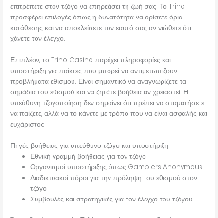
επιτρέπετε στον τζόγο να επηρεάσει τη ζωή σας. Το Trino
προσφέρει επιλογές όπως η δυνατότητα να ορίσετε όρια
κατάθεσης και να αποκλείσετε τον εαυτό σας αν νιώθετε ότι
χάνετε τον έλεγχο.
Επιπλέον, το Trino Casino παρέχει πληροφορίες και
υποστήριξη για παίκτες που μπορεί να αντιμετωπίζουν
προβλήματα εθισμού. Είναι σημαντικό να αναγνωρίζετε τα
σημάδια του εθισμού και να ζητάτε βοήθεια αν χρειαστεί. Η
υπεύθυνη τζογοποίηση δεν σημαίνει ότι πρέπει να σταματήσετε
να παίζετε, αλλά να το κάνετε με τρόπο που να είναι ασφαλής και
ευχάριστος.
Πηγές βοήθειας για υπεύθυνο τζόγο και υποστήριξη
Εθνική γραμμή βοήθειας για τον τζόγο
Οργανισμοί υποστήριξης όπως Gamblers Anonymous
Διαδικτυακοί πόροι για την πρόληψη του εθισμού στον
τζόγο
Συμβουλές και στρατηγικές για τον έλεγχο του τζόγου