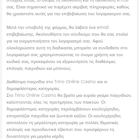
στοιχεία, όπως το όνομα, τη διεύθυνση και τη διεύθυνση email
σας. Είναι σημαντικό να παρέχετε ακριβείς πληροφορίες, καθώς
θα χρειαστείτε αυτές για την επιβεβαίωση του λογαριασμού σας.
Μετά την υποβολή της φόρμας, θα λάβετε ένα email
επιβεβαίωσης. Ακολουθήστε τον σύνδεσμο που θα σας σταλεί
για να ενεργοποιήσετε τον λογαριασμό σας. Αφού
ολοκληρώσετε αυτή τη διαδικασία, μπορείτε να συνδεθείτε στο
λογαριασμό σας χρησιμοποιώντας το όνομα χρήστη και τον
κωδικό σας, προκειμένου να εξερευνήσετε τις διαθέσιμες
επιλογές παιχνιδιών και μπόνους.
Διαθέσιμα παιχνίδια στο Trino Online Casino και οι
δημοφιλέστερες κατηγορίες
Στο Trino Online Casino θα βρείτε μια ευρεία γκάμα παιχνιδιών,
καλύπτοντας όλες τις προτιμήσεις των παικτών. Οι
δημοφιλέστερες κατηγορίες περιλαμβάνουν κουλοχέρηδες,
επιτραπέζια παιχνίδια και ζωντανά καζίνο. Οι κουλοχέρηδες
αποτελούν τη μεγαλύτερη κατηγορία, με πολλές θεματικές
επιλογές και προοδευτικά τζάκποτ που προσφέρουν τη
δυνατότητα για μεγάλα κέρδη.