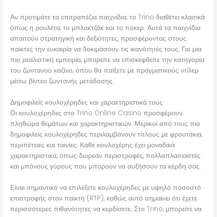
Αν προτιμάτε τα επιτραπέζια παιχνίδια, το Trino διαθέτει κλασικά
όπως η ρουλέτα, το μπλακτζάκ και το πόκερ. Αυτά τα παιχνίδια
απαιτούν στρατηγική και δεξιότητες, προσφέροντας στους
παίκτες την ευκαιρία να δοκιμάσουν τις ικανότητές τους. Για μια
πιο ρεαλιστική εμπειρία, μπορείτε να επισκεφθείτε την κατηγορία
του ζωντανού καζίνο, όπου θα παίξετε με πραγματικούς ντίλερ
μέσω βίντεο ζωντανής μετάδοσης.
Δημοφιλείς κουλοχέρηδες και χαρακτηριστικά τους
Οι κουλοχέρηδες στο Trino Online Casino προσφέρουν
πληθώρα θεμάτων και χαρακτηριστικών. Μερικοί από τους πιο
δημοφιλείς κουλοχέρηδες περιλαμβάνουν τίτλους με φρουτάκια,
περιπέτειες και ταινίες. Κάθε κουλοχέρης έχει μοναδικά
χαρακτηριστικά, όπως δωρεάν περιστροφές, πολλαπλασιαστές
και μπόνους γύρους που μπορούν να αυξήσουν τα κέρδη σας.
Είναι σημαντικό να επιλέξετε κουλοχέρηδες με υψηλό ποσοστό
επιστροφής στον παίκτη (RTP), καθώς αυτό σημαίνει ότι έχετε
περισσότερες πιθανότητες να κερδίσετε. Στο Trino, μπορείτε να