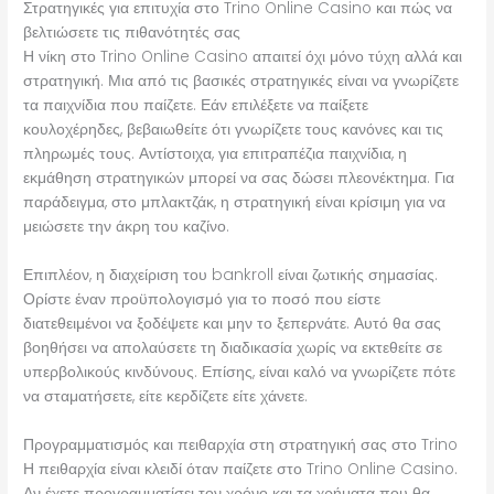
Στρατηγικές για επιτυχία στο Trino Online Casino και πώς να
βελτιώσετε τις πιθανότητές σας
Η νίκη στο Trino Online Casino απαιτεί όχι μόνο τύχη αλλά και
στρατηγική. Μια από τις βασικές στρατηγικές είναι να γνωρίζετε
τα παιχνίδια που παίζετε. Εάν επιλέξετε να παίξετε
κουλοχέρηδες, βεβαιωθείτε ότι γνωρίζετε τους κανόνες και τις
πληρωμές τους. Αντίστοιχα, για επιτραπέζια παιχνίδια, η
εκμάθηση στρατηγικών μπορεί να σας δώσει πλεονέκτημα. Για
παράδειγμα, στο μπλακτζάκ, η στρατηγική είναι κρίσιμη για να
μειώσετε την άκρη του καζίνο.
Επιπλέον, η διαχείριση του bankroll είναι ζωτικής σημασίας.
Ορίστε έναν προϋπολογισμό για το ποσό που είστε
διατεθειμένοι να ξοδέψετε και μην το ξεπερνάτε. Αυτό θα σας
βοηθήσει να απολαύσετε τη διαδικασία χωρίς να εκτεθείτε σε
υπερβολικούς κινδύνους. Επίσης, είναι καλό να γνωρίζετε πότε
να σταματήσετε, είτε κερδίζετε είτε χάνετε.
Προγραμματισμός και πειθαρχία στη στρατηγική σας στο Trino
Η πειθαρχία είναι κλειδί όταν παίζετε στο Trino Online Casino.
Αν έχετε προγραμματίσει τον χρόνο και τα χρήματα που θα