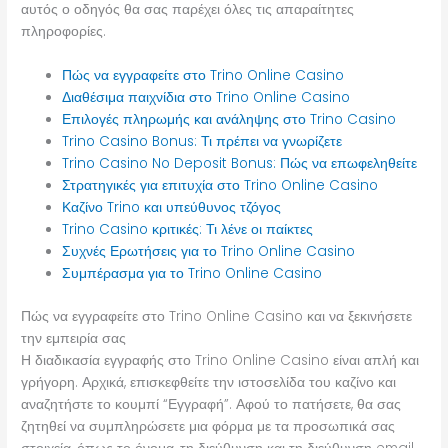
αυτός ο οδηγός θα σας παρέχει όλες τις απαραίτητες
πληροφορίες.
Πώς να εγγραφείτε στο Trino Online Casino
Διαθέσιμα παιχνίδια στο Trino Online Casino
Επιλογές πληρωμής και ανάληψης στο Trino Casino
Trino Casino Bonus: Τι πρέπει να γνωρίζετε
Trino Casino No Deposit Bonus: Πώς να επωφεληθείτε
Στρατηγικές για επιτυχία στο Trino Online Casino
Καζίνο Trino και υπεύθυνος τζόγος
Trino Casino κριτικές: Τι λένε οι παίκτες
Συχνές Ερωτήσεις για το Trino Online Casino
Συμπέρασμα για το Trino Online Casino
Πώς να εγγραφείτε στο Trino Online Casino και να ξεκινήσετε
την εμπειρία σας
Η διαδικασία εγγραφής στο Trino Online Casino είναι απλή και
γρήγορη. Αρχικά, επισκεφθείτε την ιστοσελίδα του καζίνο και
αναζητήστε το κουμπί “Εγγραφή”. Αφού το πατήσετε, θα σας
ζητηθεί να συμπληρώσετε μια φόρμα με τα προσωπικά σας