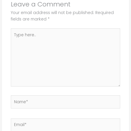
Leave a Comment
Your email address will not be published.
Required
fields are marked
*
Type
here..
Name*
Email*