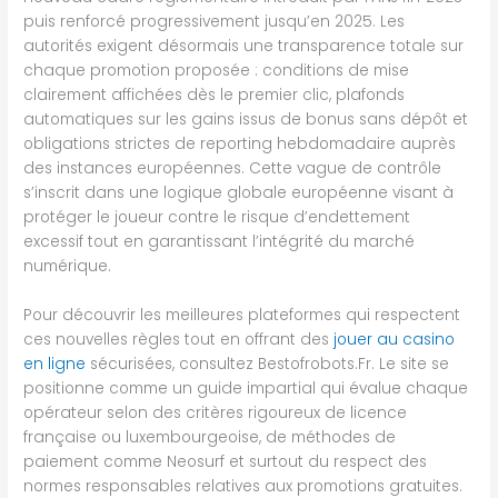
puis renforcé progressivement jusqu’en 2025. Les
autorités exigent désormais une transparence totale sur
chaque promotion proposée : conditions de mise
clairement affichées dès le premier clic, plafonds
automatiques sur les gains issus de bonus sans dépôt et
obligations strictes de reporting hebdomadaire auprès
des instances européennes. Cette vague de contrôle
s’inscrit dans une logique globale européenne visant à
protéger le joueur contre le risque d’endettement
excessif tout en garantissant l’intégrité du marché
numérique.
Pour découvrir les meilleures plateformes qui respectent
ces nouvelles règles tout en offrant des
jouer au casino
en ligne
sécurisées, consultez Bestofrobots.Fr. Le site se
positionne comme un guide impartial qui évalue chaque
opérateur selon des critères rigoureux de licence
française ou luxembourgeoise, de méthodes de
paiement comme Neosurf et surtout du respect des
normes responsables relatives aux promotions gratuites.