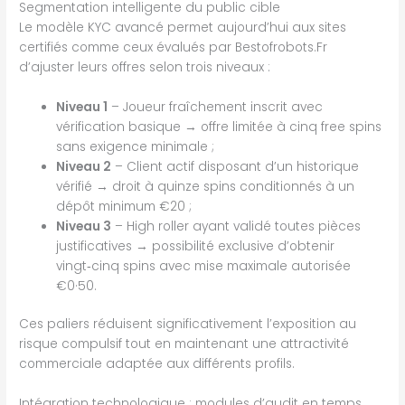
Segmentation intelligente du public cible
Le modèle KYC avancé permet aujourd’hui aux sites
certifiés comme ceux évalués par Bestofrobots.Fr
d’ajuster leurs offres selon trois niveaux :
Niveau 1
– Joueur fraîchement inscrit avec
vérification basique → offre limitée à cinq free spins
sans exigence minimale ;
Niveau 2
– Client actif disposant d’un historique
vérifié → droit à quinze spins conditionnés à un
dépôt minimum €20 ;
Niveau 3
– High roller ayant validé toutes pièces
justificatives → possibilité exclusive d’obtenir
vingt‑cinq spins avec mise maximale autorisée
€0·50.
Ces paliers réduisent significativement l’exposition au
risque compulsif tout en maintenant une attractivité
commerciale adaptée aux différents profils.
Intégration technologique : modules d’audit en temps