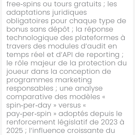
free‑spins ou tours gratuits ; les
adaptations juridiques
obligatoires pour chaque type de
bonus sans dépôt ; la réponse
technologique des plateformes à
travers des modules d’audit en
temps réel et d’API de reporting ;
le rôle majeur de la protection du
joueur dans la conception de
programmes marketing
responsables ; une analyse
comparative des modèles «
spin‑per‑day » versus «
pay‑per‑spin » adoptés depuis le
renforcement législatif de 2023 à
2025 ; l’influence croissante du