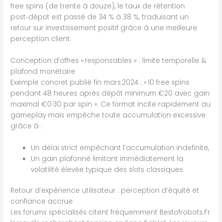
free spins (de trente à douze), le taux de rétention
post‑dépot est passé de 34 % à 38 %, traduisant un
retour sur investissement positif grâce à une meilleure
perception client.
Conception d’offres « responsables » : limite temporelle &
plafond monétaire
Exemple concret publié fin mars 2024 : « 10 free spins
pendant 48 heures après dépôt minimum €20 avec gain
maximal €0·30 par spin ». Ce format incite rapidement au
gameplay mais empêche toute accumulation excessive
grâce à :
Un délai strict empêchant l’accumulation indefinite,
Un gain plafonné limitant immédiatement la
volatilité élevée typique des slots classiques.
Retour d’expérience utilisateur : perception d’équité et
confiance accrue
Les forums spécialisés citent fréquemment Bestofrobots.Fr