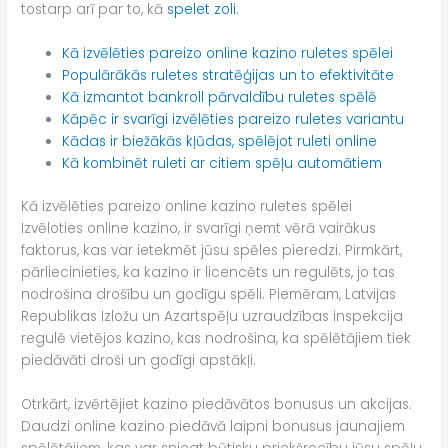
tostarp arī par to, kā
spelet zoli
.
Kā izvēlēties pareizo online kazino ruletes spēlei
Populārākās ruletes stratēģijas un to efektivitāte
Kā izmantot bankroll pārvaldību ruletes spēlē
Kāpēc ir svarīgi izvēlēties pareizo ruletes variantu
Kādas ir biežākās kļūdas, spēlējot ruleti online
Kā kombinēt ruleti ar citiem spēļu automātiem
Kā izvēlēties pareizo online kazino ruletes spēlei
Izvēloties online kazino, ir svarīgi ņemt vērā vairākus
faktorus, kas var ietekmēt jūsu spēles pieredzi. Pirmkārt,
pārliecinieties, ka kazino ir licencēts un regulēts, jo tas
nodrošina drošību un godīgu spēli. Piemēram, Latvijas
Republikas Izložu un Azartspēļu uzraudzības inspekcija
regulē vietējos kazino, kas nodrošina, ka spēlētājiem tiek
piedāvāti droši un godīgi apstākļi.
Otrkārt, izvērtējiet kazino piedāvātos bonusus un akcijas.
Daudzi online kazino piedāvā laipni bonusus jaunajiem