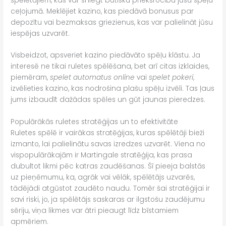
spēlētājiem, kas var sniegt būtisku priekšrocību jūsu spēļu
ceļojumā. Meklējiet kazino, kas piedāvā bonusus par
depozītu vai bezmaksas griezienus, kas var palielināt jūsu
iespējas uzvarēt.
Visbeidzot, apsveriet kazino piedāvāto spēļu klāstu. Ja
interesē ne tikai ruletes spēlēšana, bet arī citas izklaides,
piemēram,
spelet automatus online
vai
spelet pokeri
,
izvēlieties kazino, kas nodrošina plašu spēļu izvēli. Tas ļaus
jums izbaudīt dažādas spēles un gūt jaunas pieredzes.
Populārākās ruletes stratēģijas un to efektivitāte
Ruletes spēlē ir vairākas stratēģijas, kuras spēlētāji bieži
izmanto, lai palielinātu savas izredzes uzvarēt. Viena no
vispopulārākajām ir Martingale stratēģija, kas prasa
dubultot likmi pēc katras zaudēšanas. Šī pieeja balstās
uz pieņēmumu, ka, agrāk vai vēlāk, spēlētājs uzvarēs,
tādējādi atgūstot zaudēto naudu. Tomēr šai stratēģijai ir
savi riski, jo, ja spēlētājs saskaras ar ilgstošu zaudējumu
sēriju, viņa likmes var ātri pieaugt līdz bīstamiem
apmēriem.