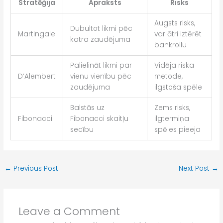
Stratēģija
Apraksts
Risks
Augsts risks,
Dubultot likmi pēc
Martingale
var ātri iztērēt
katra zaudējuma
bankrollu
Palielināt likmi par
Vidēja riska
D’Alembert
vienu vienību pēc
metode,
zaudējuma
ilgstoša spēle
Balstās uz
Zems risks,
Fibonacci
Fibonacci skaitļu
ilgtermiņa
secību
spēles pieeja
←
Previous Post
Next Post
→
Leave a Comment