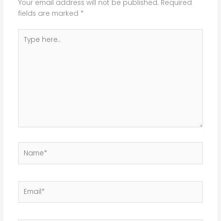
Your email address will not be published.
Required
fields are marked
*
Type
here..
Name*
Email*