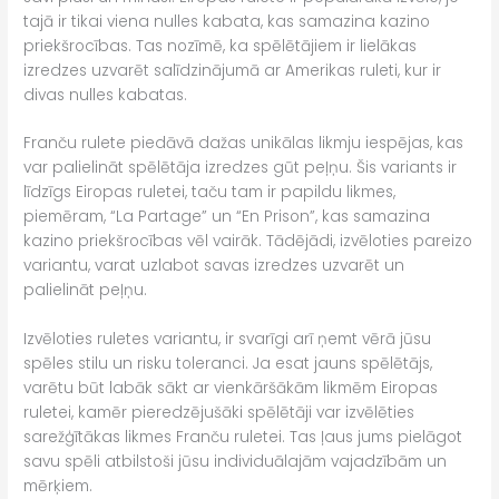
tajā ir tikai viena nulles kabata, kas samazina kazino
priekšrocības. Tas nozīmē, ka spēlētājiem ir lielākas
izredzes uzvarēt salīdzinājumā ar Amerikas ruleti, kur ir
divas nulles kabatas.
Franču rulete piedāvā dažas unikālas likmju iespējas, kas
var palielināt spēlētāja izredzes gūt peļņu. Šis variants ir
līdzīgs Eiropas ruletei, taču tam ir papildu likmes,
piemēram, “La Partage” un “En Prison”, kas samazina
kazino priekšrocības vēl vairāk. Tādējādi, izvēloties pareizo
variantu, varat uzlabot savas izredzes uzvarēt un
palielināt peļņu.
Izvēloties ruletes variantu, ir svarīgi arī ņemt vērā jūsu
spēles stilu un risku toleranci. Ja esat jauns spēlētājs,
varētu būt labāk sākt ar vienkāršākām likmēm Eiropas
ruletei, kamēr pieredzējušāki spēlētāji var izvēlēties
sarežģītākas likmes Franču ruletei. Tas ļaus jums pielāgot
savu spēli atbilstoši jūsu individuālajām vajadzībām un
mērķiem.