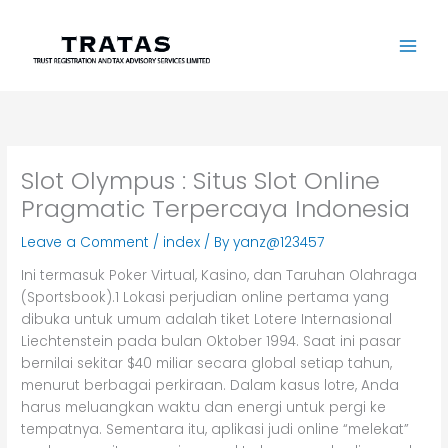
Skip
to
content
Slot Olympus : Situs Slot Online
Pragmatic Terpercaya Indonesia
Leave a Comment
/
index
/ By
yanz@123457
Ini termasuk Poker Virtual, Kasino, dan Taruhan Olahraga
(Sportsbook).1 Lokasi perjudian online pertama yang
dibuka untuk umum adalah tiket Lotere Internasional
Liechtenstein pada bulan Oktober 1994. Saat ini pasar
bernilai sekitar $40 miliar secara global setiap tahun,
menurut berbagai perkiraan. Dalam kasus lotre, Anda
harus meluangkan waktu dan energi untuk pergi ke
tempatnya. Sementara itu, aplikasi judi online “melekat”