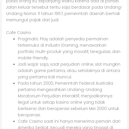
pada orang itu sepanjang waktu karena ada di ponsel.
Jalan keluar tersebut tentu saja berdasar pada Undang-
Undang Nomor 11 tahun 1957, pemerintah daerah berhak
memungut pajak dari judi.
Cafe Casino
Pragmatic Play adalah penyedia permainan
terkemuka di Industri iGaming, menawarkan
portfolio multi-produk yang inovatif, teregulasi, dan
mobile-friendly.
Jadi wajar saja, saat perjudian online, slot mungkin
adalah game pertama, atau setidaknya di antara
yang pertama kali muncul.
Pada tahun 2000, Pemerintah Federal Australia
pertama mengesahkan Undang-Undang
Moratorium Perjudian Interaktif, menjadikannya
ilegal untuk setiap kasino online yang tidak
berlisensi dan beroperasi sebelum Mei 2000 untuk
beroperasi.
Cafe Casino saat ini hanya menerima pemain dari
Amerika Serikat, kecuali mereka yang tinggal di