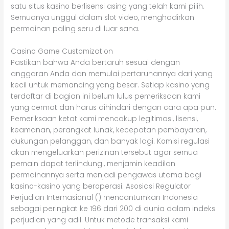
satu situs kasino berlisensi asing yang telah kami pilih.
Semuanya unggul dalam slot video, menghadirkan
permainan paling seru di luar sana.
Casino Game Customization
Pastikan bahwa Anda bertaruh sesuai dengan
anggaran Anda dan memulai pertaruhannya dari yang
kecil untuk memancing yang besar. Setiap kasino yang
terdaftar di bagian ini belum lulus pemeriksaan kami
yang cermat dan harus dihindari dengan cara apa pun.
Pemeriksaan ketat kami mencakup legitimasi, lisensi,
keamanan, perangkat lunak, kecepatan pembayaran,
dukungan pelanggan, dan banyak lagi. Komisi regulasi
akan mengeluarkan perizinan tersebut agar semua
pemain dapat terlindungi, menjamin keadilan
permainannya serta menjadi pengawas utama bagi
kasino-kasino yang beroperasi. Asosiasi Regulator
Perjudian Internasional () mencantumkan Indonesia
sebagai peringkat ke 196 dari 200 di dunia dalam indeks
perjudian yang adil. Untuk metode transaksi kami