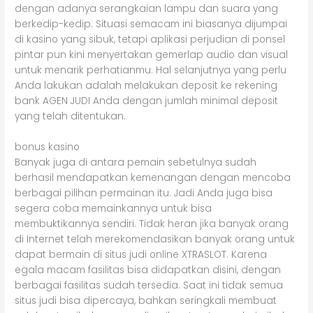
dengan adanya serangkaian lampu dan suara yang
berkedip-kedip. Situasi semacam ini biasanya dijumpai
di kasino yang sibuk, tetapi aplikasi perjudian di ponsel
pintar pun kini menyertakan gemerlap audio dan visual
untuk menarik perhatianmu. Hal selanjutnya yang perlu
Anda lakukan adalah melakukan deposit ke rekening
bank AGEN JUDI Anda dengan jumlah minimal deposit
yang telah ditentukan.
bonus kasino
Banyak juga di antara pemain sebetulnya sudah
berhasil mendapatkan kemenangan dengan mencoba
berbagai pilihan permainan itu. Jadi Anda juga bisa
segera coba memainkannya untuk bisa
membuktikannya sendiri. Tidak heran jika banyak orang
di Internet telah merekomendasikan banyak orang untuk
dapat bermain di situs judi online XTRASLOT. Karena
egala macam fasilitas bisa didapatkan disini, dengan
berbagai fasilitas sudah tersedia. Saat ini tidak semua
situs judi bisa dipercaya, bahkan seringkali membuat