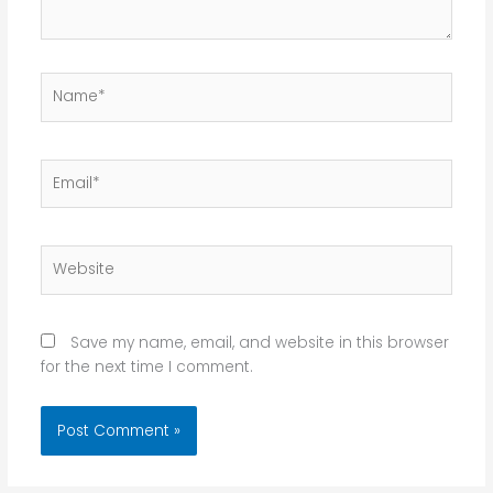
Name*
Email*
Website
Save my name, email, and website in this browser
for the next time I comment.