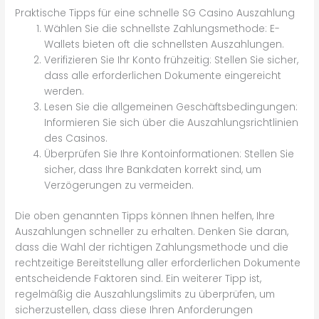
Praktische Tipps für eine schnelle SG Casino Auszahlung
Wählen Sie die schnellste Zahlungsmethode: E-
Wallets bieten oft die schnellsten Auszahlungen.
Verifizieren Sie Ihr Konto frühzeitig: Stellen Sie sicher,
dass alle erforderlichen Dokumente eingereicht
werden.
Lesen Sie die allgemeinen Geschäftsbedingungen:
Informieren Sie sich über die Auszahlungsrichtlinien
des Casinos.
Überprüfen Sie Ihre Kontoinformationen: Stellen Sie
sicher, dass Ihre Bankdaten korrekt sind, um
Verzögerungen zu vermeiden.
Die oben genannten Tipps können Ihnen helfen, Ihre
Auszahlungen schneller zu erhalten. Denken Sie daran,
dass die Wahl der richtigen Zahlungsmethode und die
rechtzeitige Bereitstellung aller erforderlichen Dokumente
entscheidende Faktoren sind. Ein weiterer Tipp ist,
regelmäßig die Auszahlungslimits zu überprüfen, um
sicherzustellen, dass diese Ihren Anforderungen