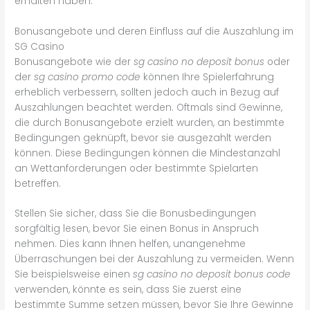
erhalten haben.
Bonusangebote und deren Einfluss auf die Auszahlung im
SG Casino
Bonusangebote wie der
sg casino no deposit bonus
oder
der
sg casino promo code
können Ihre Spielerfahrung
erheblich verbessern, sollten jedoch auch in Bezug auf
Auszahlungen beachtet werden. Oftmals sind Gewinne,
die durch Bonusangebote erzielt wurden, an bestimmte
Bedingungen geknüpft, bevor sie ausgezahlt werden
können. Diese Bedingungen können die Mindestanzahl
an Wettanforderungen oder bestimmte Spielarten
betreffen.
Stellen Sie sicher, dass Sie die Bonusbedingungen
sorgfältig lesen, bevor Sie einen Bonus in Anspruch
nehmen. Dies kann Ihnen helfen, unangenehme
Überraschungen bei der Auszahlung zu vermeiden. Wenn
Sie beispielsweise einen
sg casino no deposit bonus code
verwenden, könnte es sein, dass Sie zuerst eine
bestimmte Summe setzen müssen, bevor Sie Ihre Gewinne