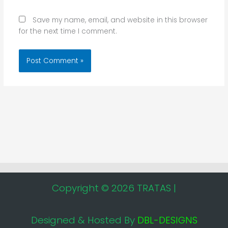
Save my name, email, and website in this browser
for the next time I comment.
Copyright © 2026 TRATAS |
Designed & Hosted By
DBL-DESIGNS