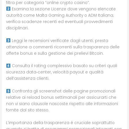
filtra per categoria “online crypto casino”.
Esamina la sezione Licenze dove vengono elencate
autorità come Malta Gaming Authority o ADM Italiana;
verifica scadenze recenti ed eventuali provvedimenti
disciplinari.
Leggi le recensioni verificate dagli utenti; presta
attenzione a commenti ricorrenti sulla trasparenza delle
offerte bonus e sulla gestione dei prelievi Bitcoin.
Consulta il rating complessivo basato su criteri quali
sicurezza data‑center, velocità payout e qualità
dell’assistenza clienti.
Confronta gli screenshot delle pagine promozionali
relative ai reload bonus settimanali per assicurarti che
non vi siano clausole nascoste rispetto alle informazioni
fornite dal sito stesso.
L’importanza della trasparenza è cruciale soprattutto