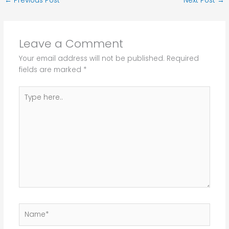
←
Previous Post
Next Post
→
Leave a Comment
Your email address will not be published.
Required
fields are marked
*
Type
here..
Name*