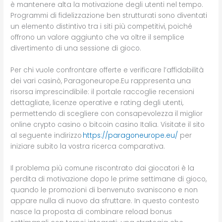
è mantenere alta la motivazione degli utenti nel tempo.
Programmi di fidelizzazione ben strutturati sono diventati
un elemento distintivo tra i siti più competitivi, poiché
offrono un valore aggiunto che va oltre il semplice
divertimento di una sessione di gioco.
Per chi vuole confrontare offerte e verificare l’affidabilità
dei vari casinò, Paragoneurope.Eu rappresenta una
risorsa imprescindibile: il portale raccoglie recensioni
dettagliate, licenze operative e rating degli utenti,
permettendo di scegliere con consapevolezza il miglior
online crypto casino o bitcoin casino Italia. Visitate il sito
al seguente indirizzo
https://paragoneurope.eu/
per
iniziare subito la vostra ricerca comparativa.
Il problema più comune riscontrato dai giocatori è la
perdita di motivazione dopo le prime settimane di gioco,
quando le promozioni di benvenuto svaniscono e non
appare nulla di nuovo da sfruttare. In questo contesto
nasce la proposta di combinare reload bonus