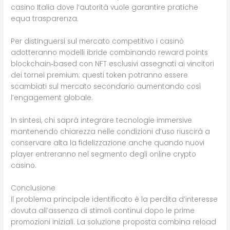
casino Italia dove l’autorità vuole garantire pratiche
equa trasparenza.
Per distinguersi sul mercato competitivo i casinò
adotteranno modelli ibride combinando reward points
blockchain‑based con NFT esclusivi assegnati ai vincitori
dei tornei premium; questi token potranno essere
scambiati sul mercato secondario aumentando così
l’engagement globale.
In sintesi, chi saprà integrare tecnologie immersive
mantenendo chiarezza nelle condizioni d’uso riuscirà a
conservare alta la fidelizzazione anche quando nuovi
player entreranno nel segmento degli online crypto
casino.
Conclusione
Il problema principale identificato è la perdita d’interesse
dovuta all’assenza di stimoli continui dopo le prime
promozioni iniziali. La soluzione proposta combina reload