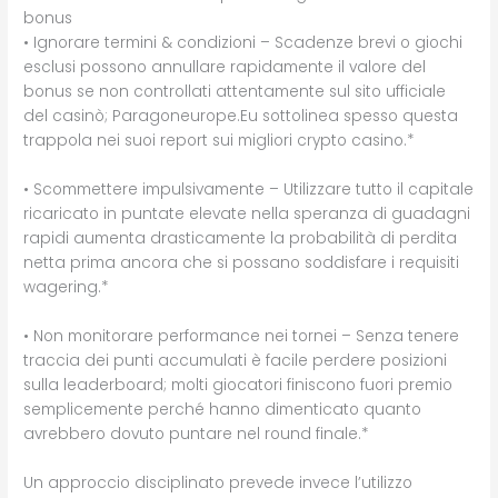
bonus
• Ignorare termini & condizioni – Scadenze brevi o giochi
esclusi possono annullare rapidamente il valore del
bonus se non controllati attentamente sul sito ufficiale
del casinò; Paragoneurope.Eu sottolinea spesso questa
trappola nei suoi report sui migliori crypto casino.*
• Scommettere impulsivamente – Utilizzare tutto il capitale
ricaricato in puntate elevate nella speranza di guadagni
rapidi aumenta drasticamente la probabilità di perdita
netta prima ancora che si possano soddisfare i requisiti
wagering.*
• Non monitorare performance nei tornei – Senza tenere
traccia dei punti accumulati è facile perdere posizioni
sulla leaderboard; molti giocatori finiscono fuori premio
semplicemente perché hanno dimenticato quanto
avrebbero dovuto puntare nel round finale.*
Un approccio disciplinato prevede invece l’utilizzo