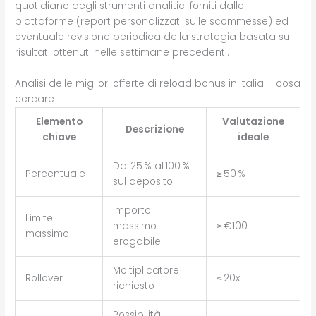
quotidiano degli strumenti analitici forniti dalle
piattaforme (report personalizzati sulle scommesse) ed
eventuale revisione periodica della strategia basata sui
risultati ottenuti nelle settimane precedenti.
Analisi delle migliori offerte di reload bonus in Italia – cosa
cercare
Elemento
Valutazione
Descrizione
chiave
ideale
Dal 25 % al 100 %
Percentuale
≥ 50 %
sul deposito
Importo
Limite
massimo
≥ €100
massimo
erogabile
Moltiplicatore
Rollover
≤ 20x
richiesto
Possibilità