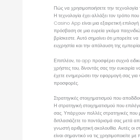
Πώς να χρησιμοποιήσετε την τεχνολογία
Η τεχνολογία έχει αλλάξει τον τρόπο που 
Casino App είναι μια εξαιρετική επιλογή 
πρόσβαση σε μια ευρεία γκάμα παιχνιδι
βρίσκεστε. Αυτό σημαίνει ότι μπορείτε να 
ευχρηστία και την απόλαυση της εμπειρία
Επιπλέον, το app προσφέρει συχνά ειδικ
χρήστες του, δίνοντάς σας την ευκαιρία 
έχετε ενημερώσει την εφαρμογή σας για ν
προσφορές.
Στρατηγικές στοιχηματισμού που αποδίδ
Η στρατηγική στοιχηματισμού που επιλέγε
σας. Υπάρχουν πολλές στρατηγικές που μ
διπλασιάζετε το ποντάρισμά σας μετά από
γνωστή αριθμητική ακολουθία. Αυτές οι σ
είναι σημαντικό να τις χρησιμοποιείτε με 