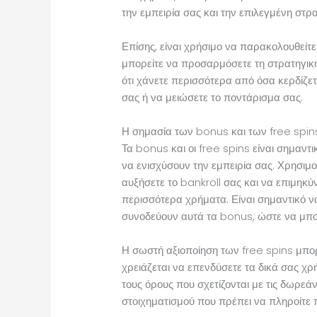
την εμπειρία σας και την επιλεγμένη στρα
Επίσης, είναι χρήσιμο να παρακολουθείτε 
μπορείτε να προσαρμόσετε τη στρατηγικ
ότι χάνετε περισσότερα από όσα κερδίζετ
σας ή να μειώσετε το ποντάρισμα σας.
Η σημασία των bonus και των free spin
Τα bonus και οι free spins είναι σημαν
να ενισχύσουν την εμπειρία σας. Χρησιμ
αυξήσετε το bankroll σας και να επιμηκύν
περισσότερα χρήματα. Είναι σημαντικό να
συνοδεύουν αυτά τα bonus, ώστε να μπορ
Η σωστή αξιοποίηση των free spins μπορ
χρειάζεται να επενδύσετε τα δικά σας χ
τους όρους που σχετίζονται με τις δωρε
στοιχηματισμού που πρέπει να πληροίτε