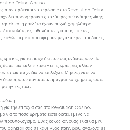
volution Online Casino
ης όταν πρόκειται να κερδίσετε στο Revolution Online
ιχνίδια προσφέρουν τις καλύτερες πιθανότητες νίκης.
lackjack και η ρουλέτα έχουν συχνά χαμηλότερο
 έτσι καλύτερες πιθανότητες για τους παίκτες.
ots, καθώς μερικά προσφέρουν μεγαλύτερες αποδόσεις
ς κριτικές για τα παιχνίδια που σας ενδιαφέρουν. Το
 δώσει μια καλή εικόνα για τις εμπειρίες άλλων
ετε ποια παιχνίδια να επιλέξετε. Μην ξεχνάτε να
ιχνιδιών προτού ποντάρετε πραγματικά χρήματα, ώστε
στρατηγικές τους.
 απόδοση
ιμη για την επιτυχία σας στο Revolution Casino.
ό για το πόσα χρήματα είστε διατεθειμένοι να
τον προϋπολογισμό. Ένας καλός κανόνας είναι να μην
του bankroll σας σε κάθε γύρο παιχνιδιού, ανάλογα με