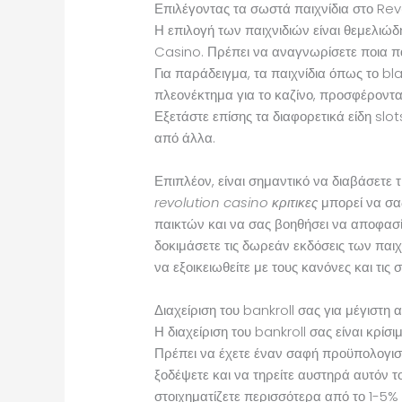
Επιλέγοντας τα σωστά παιχνίδια στο Re
Η επιλογή των παιχνιδιών είναι θεμελιώδ
Casino. Πρέπει να αναγνωρίσετε ποια πα
Για παράδειγμα, τα παιχνίδια όπως το b
πλεονέκτημα για το καζίνο, προσφέροντας
Εξετάστε επίσης τα διαφορετικά είδη sl
από άλλα.
Επιπλέον, είναι σημαντικό να διαβάσετε τι
revolution casino κριτικες
μπορεί να σας
παικτών και να σας βοηθήσει να αποφασίσ
δοκιμάσετε τις δωρεάν εκδόσεις των πα
να εξοικειωθείτε με τους κανόνες και τις 
Διαχείριση του bankroll σας για μέγιστη
Η διαχείριση του bankroll σας είναι κρίσ
Πρέπει να έχετε έναν σαφή προϋπολογισμ
ξοδέψετε και να τηρείτε αυστηρά αυτόν 
στοιχηματίζετε περισσότερα από το 1-5% 