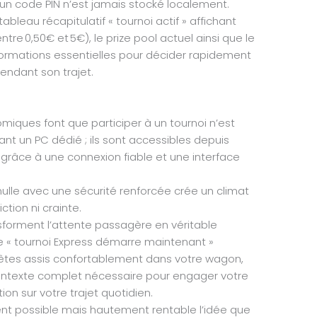
cun code PIN n’est jamais stocké localement.
bleau récapitulatif « tournoi actif » affichant
tre 0,50€ et 5€), le prize pool actuel ainsi que le
formations essentielles pour décider rapidement
endant son trajet.
iques font que participer à un tournoi n’est
ant un PC dédié ; ils sont accessibles depuis
 grâce à une connexion fiable et une interface
ulle avec une sécurité renforcée crée un climat
tion ni crainte.
ansforment l’attente passagère en véritable
te « tournoi Express démarre maintenant »
êtes assis confortablement dans votre wagon,
ntexte complet nécessaire pour engager votre
on sur votre trajet quotidien.
nt possible mais hautement rentable l’idée que