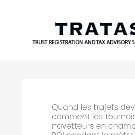
Skip
to
content
Quand les trajets de
comment les tournois
navetteurs en champi