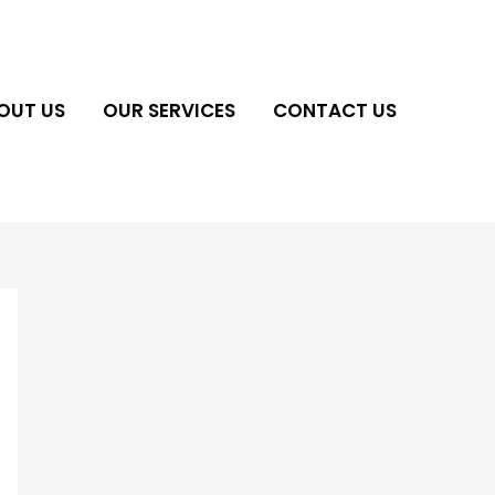
OUT US
OUR SERVICES
CONTACT US