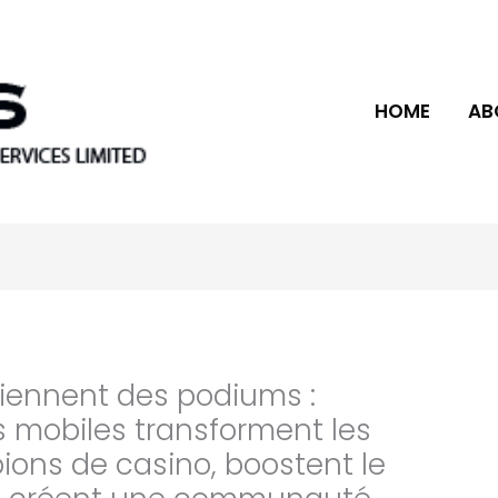
HOME
AB
viennent des podiums :
 mobiles transforment les
ons de casino, boostent le