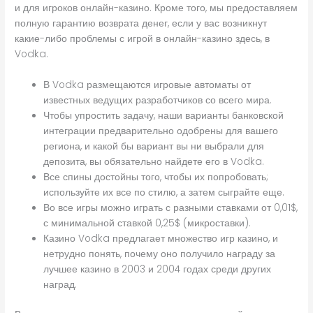
и для игроков онлайн-казино. Кроме того, мы предоставляем
полную гарантию возврата денег, если у вас возникнут
какие-либо проблемы с игрой в онлайн-казино здесь, в
Vodka.
В Vodka размещаются игровые автоматы от
известных ведущих разработчиков со всего мира.
Чтобы упростить задачу, наши варианты банковской
интеграции предварительно одобрены для вашего
региона, и какой бы вариант вы ни выбрали для
депозита, вы обязательно найдете его в Vodka.
Все спины достойны того, чтобы их попробовать;
используйте их все по стилю, а затем сыграйте еще.
Во все игры можно играть с разными ставками от 0,01$,
с минимальной ставкой 0,25$ (микроставки).
Казино Vodka предлагает множество игр казино, и
нетрудно понять, почему оно получило награду за
лучшее казино в 2003 и 2004 годах среди других
наград.