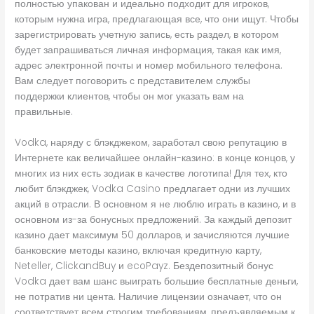
полностью упакован и идеально подходит для игроков,
которым нужна игра, предлагающая все, что они ищут. Чтобы
зарегистрировать учетную запись, есть раздел, в котором
будет запрашиваться личная информация, такая как имя,
адрес электронной почты и номер мобильного телефона.
Вам следует поговорить с представителем службы
поддержки клиентов, чтобы он мог указать вам на
правильные.
Vodka, наряду с блэкджеком, заработал свою репутацию в
Интернете как величайшее онлайн-казино: в конце концов, у
многих из них есть зодиак в качестве логотипа! Для тех, кто
любит блэкджек, Vodka Casino предлагает одни из лучших
акций в отрасли. В основном я не люблю играть в казино, и в
основном из-за бонусных предложений. За каждый депозит
казино дает максимум 50 долларов, и зачисляются лучшие
банковские методы казино, включая кредитную карту,
Neteller, ClickandBuy и ecoPayz. Бездепозитный бонус
Vodka дает вам шанс выиграть большие бесплатные деньги,
не потратив ни цента. Наличие лицензии означает, что он
соответствует всем строгим требованиям, предъявляемым к