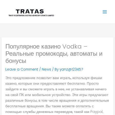
Skip
to
content
Популярное казино Vodka –
Реальные промокоды, автоматы и
бонусы
Leave a Comment
/
News
/ By
yanz@123457
Это предложение позволит вам играть, используя фишки
казино, которые они предоставляют бесплатно. Просто
зайдите и вы сможете играть в нее, не устанавливая ничего
на свой ПК или мобильное устройство. Эти игры предлагают
различные бонусы, в том числе вращения и дополнительные
бесплатные вращения. Вы также можете оплатить с
помощью службы денежных переводов, такой как Paypal,