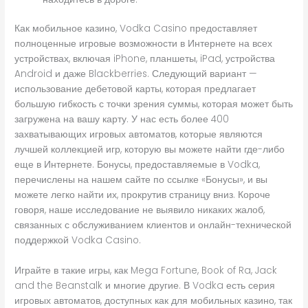
Как мобильное казино, Vodka Casino предоставляет
полноценные игровые возможности в Интернете на всех
устройствах, включая iPhone, планшеты, iPad, устройства
Android и даже Blackberries. Следующий вариант —
использование дебетовой карты, которая предлагает
большую гибкость с точки зрения суммы, которая может быть
загружена на вашу карту. У нас есть более 400
захватывающих игровых автоматов, которые являются
лучшей коллекцией игр, которую вы можете найти где-либо
еще в Интернете. Бонусы, предоставляемые в Vodka,
перечислены на нашем сайте по ссылке «Бонусы», и вы
можете легко найти их, прокрутив страницу вниз. Короче
говоря, наше исследование не выявило никаких жалоб,
связанных с обслуживанием клиентов и онлайн-технической
поддержкой Vodka Casino.
Играйте в такие игры, как Mega Fortune, Book of Ra, Jack
and the Beanstalk и многие другие. В Vodka есть серия
игровых автоматов, доступных как для мобильных казино, так