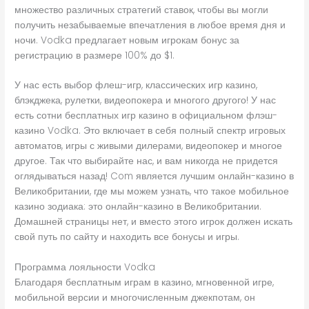
множество различных стратегий ставок, чтобы вы могли
получить незабываемые впечатления в любое время дня и
ночи. Vodka предлагает новым игрокам бонус за
регистрацию в размере 100% до $1.
У нас есть выбор флеш-игр, классических игр казино,
блэкджека, рулетки, видеопокера и многого другого! У нас
есть сотни бесплатных игр казино в официальном флэш-
казино Vodka. Это включает в себя полный спектр игровых
автоматов, игры с живыми дилерами, видеопокер и многое
другое. Так что выбирайте нас, и вам никогда не придется
оглядываться назад! Com является лучшим онлайн-казино в
Великобритании, где мы можем узнать, что такое мобильное
казино зодиака: это онлайн-казино в Великобритании.
Домашней страницы нет, и вместо этого игрок должен искать
свой путь по сайту и находить все бонусы и игры.
Программа лояльности Vodka
Благодаря бесплатным играм в казино, мгновенной игре,
мобильной версии и многочисленным джекпотам, он