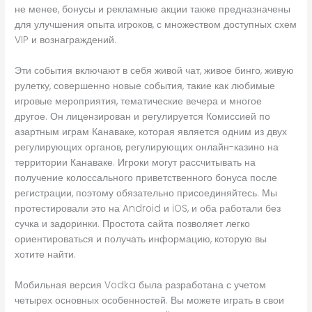
не менее, бонусы и рекламные акции также предназначены
для улучшения опыта игроков, с множеством доступных схем
VIP и вознаграждений.
Эти события включают в себя живой чат, живое бинго, живую
рулетку, совершенно новые события, такие как любимые
игровые мероприятия, тематические вечера и многое
другое. Он лицензирован и регулируется Комиссией по
азартным играм Канаваке, которая является одним из двух
регулирующих органов, регулирующих онлайн-казино на
территории Канаваке. Игроки могут рассчитывать на
получение колоссального приветственного бонуса после
регистрации, поэтому обязательно присоединяйтесь. Мы
протестировали это на Android и iOS, и оба работали без
сучка и задоринки. Простота сайта позволяет легко
ориентироваться и получать информацию, которую вы
хотите найти.
Мобильная версия Vodka была разработана с учетом
четырех основных особенностей. Вы можете играть в свои