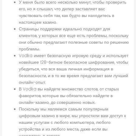
У меня было всего несколько минут, чтобы проверить
его, но я слышал, что дилер заставляет вас
чувствовать себя так, как будто вы находитесь в
настоящем казино.
Страницы поддержки идеально подходят для
клиентов, у которых все еще есть проблемы, поскольку
они обычно предлагают полезные советы по решению
проблемы.
Vodka имеет безопасную игровую среду и использует
новейшее 128-битное безопасное шифрование, чтобы
убедиться, что вся ваша личная информация в
безопасности, и в то же время предлагает вам лучший
онлайн-опыт.
В Vodka вы найдете множество слотов, от старых
фаворитов, которые вы обязательно найдете в
онлайн-казино, до совершенно новых.
Поскольку мы являемся самым популярным
цифровым казино в мире, мы упростили вам доступ к
нашим услугам с любого компьютера, любого
устройства и из любого места, даже если вы
находитесь в дороге.