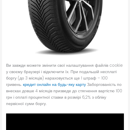
Ви завжди можете змінити свої налаштування файлів cookie
у своєму браузері і відключити їх. При подальшій несплаті
боргу (до 3 місяців) нараховується ще 1 штраф – 100
гривень.
кредит онлайн на будь-яку карту
Заборгованість по
внесках довше 4 місяців призведе до стягнення вартістю 100
грн і оплаті процентної ставки в розмірі 6,2% з обліку
первісної суми боргу.