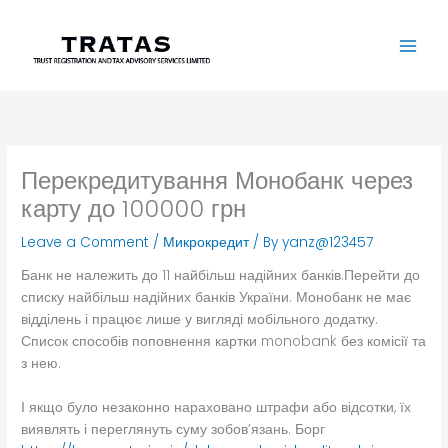
Skip
to
content
Перекредитування Монобанк через
карту до 100000 грн
Leave a Comment
/
Микрокредит
/ By
yanz@123457
Банк не належить до 11 найбільш надійних банків.Перейти до
списку найбільш надійних банків України. Монобанк не має
відділень і працює лише у вигляді мобільного додатку.
Список способів поповнення картки monobank без комісії та
з нею.
І якщо було незаконно нараховано штрафи або відсотки, їх
виявлять і переглянуть суму зобов’язань. Борг