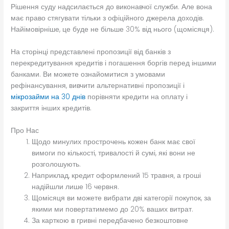
Рішення суду надсилається до виконавчої служби. Але вона
має право стягувати тільки з офіційного джерела доходів.
Найімовірніше, це буде не більше 30% від нього (щомісяця).
На сторінці представлені пропозиції від банків з
перекредитування кредитів і погашення боргів перед іншими
банками. Ви можете ознайомитися з умовами
рефінансування, вивчити альтернативні пропозиції і
мікрозайми на 30 днів
порівняти кредити на оплату і
закриття інших кредитів.
Про Нас
Щодо минулих прострочень кожен банк має свої
вимоги по кількості, тривалості й сумі, які вони не
розголошують.
Наприклад, кредит оформлений 15 травня, а гроші
надійшли лише 16 червня.
Щомісяця ви можете вибрати дві категорії покупок, за
якими ми повертатимемо до 20% ваших витрат.
За карткою в гривні передбачено безкоштовне