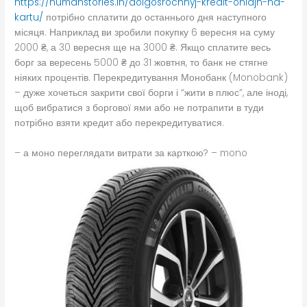
https://humanstories.in/dolgosrochnyj-kredit-onlajn-na-
kartu/
потрібно сплатити до останнього дня наступного
місяця. Наприклад ви зробили покупку 6 вересня на суму
2000 ₴, а 30 вересня ще на 3000 ₴. Якщо сплатите весь
борг за вересень 5000 ₴ до 31 жовтня, то банк не стягне
ніяких процентів. Перекредитування Монобанк (Monobank)
– дуже хочеться закрити свої борги і “жити в плюс”, але іноді,
щоб вибратися з боргової ями або не потрапити в туди
потрібно взяти кредит або перекредитуватися.
– а моно переглядати витрати за карткою? – mono