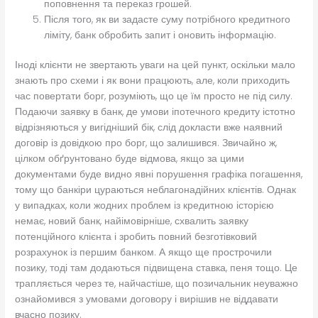
поповнення та переказ грошей.
Після того, як ви задасте суму потрібного кредитного
ліміту, банк обробить запит і оновить інформацію.
Іноді клієнти не звертають уваги на цей пункт, оскільки мало
знають про схеми і як вони працюють, але, коли приходить
час повертати борг, розуміють, що це їм просто не під силу.
Подаючи заявку в банк, де умови іпотечного кредиту істотно
відрізняються у вигідніший бік, слід докласти вже наявний
договір із довідкою про борг, що залишився. Звичайно ж,
цілком обґрунтовано буде відмова, якщо за цими
документами буде видно явні порушення графіка погашення,
тому що банкіри цураються неблагонадійних клієнтів. Однак
у випадках, коли жодних проблем із кредитною історією
немає, новий банк, найімовірніше, схвалить заявку
потенційного клієнта і зробить повний безготівковий
розрахунок із першим банком. А якщо ще прострочили
позику, тоді там додаються підвищена ставка, пеня тощо. Це
трапляється через те, найчастіше, що позичальник неуважно
ознайомився з умовами договору і вирішив не віддавати
вчасно позику.