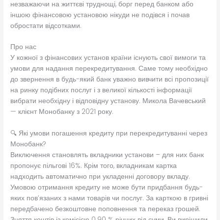
незважаючи на життєві труднощі, борг перед банком або
іншою фінансовою установою нікуди не подівся і почав
обростати відсотками.
Про нас
У кожної з фінансових установ країни існують свої вимоги та
умови для надання перекредитування. Саме тому необхідно
до звернення в будь-який банк уважно вивчити всі пропозиції
на ринку подібних послуг і з великої кількості інформації
вибрати необхідну і відповідну установу. Микола Вачевський
— клієнт Монобанку з 2021 року.
🔍 Які умови погашення кредиту при перекредитуванні через
Монобанк?
Виключення становлять вкладники установи – для них банк
пропонує пільгові 16%. Крім того, вкладникам картка
надходить автоматично при укладенні договору вкладу.
Умовою отримання кредиту не може бути придбання будь-
яких пов’язаних з нами товарів чи послуг. За карткою в гривні
передбачено безкоштовне поповнення та переказ грошей.
Зняття коштів із комісією 0.90 % річних від суми. Ви вирішили