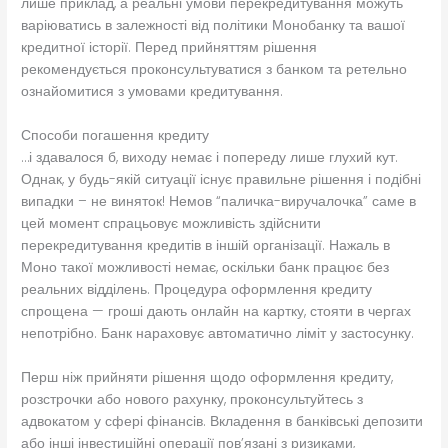
лише приклад, а реальні умови перекредитування можуть
варіюватись в залежності від політики Монобанку та вашої
кредитної історії. Перед прийняттям рішення
рекомендується проконсультуватися з банком та ретельно
ознайомитися з умовами кредитування.
Способи погашення кредиту
…і здавалося б, виходу немає і попереду лише глухий кут.
Однак, у будь-якій ситуації існує правильне рішення і подібні
випадки – не виняток! Немов “паличка-виручалочка” саме в
цей момент спрацьовує можливість здійснити
перекредитування кредитів в іншій організації. Нажаль в
Моно такої можливості немає, оскільки банк працює без
реальних відділень. Процедура оформлення кредиту
спрощена — гроші дають онлайн на картку, стояти в чергах
непотрібно. Банк нараховує автоматично ліміт у застосунку.
Перш ніж прийняти рішення щодо оформлення кредиту,
розстрочки або нового рахунку, проконсультуйтесь з
адвокатом у сфері фінансів. Вкладення в банківські депозити
або інші інвестиційні операції пов’язані з ризиками,