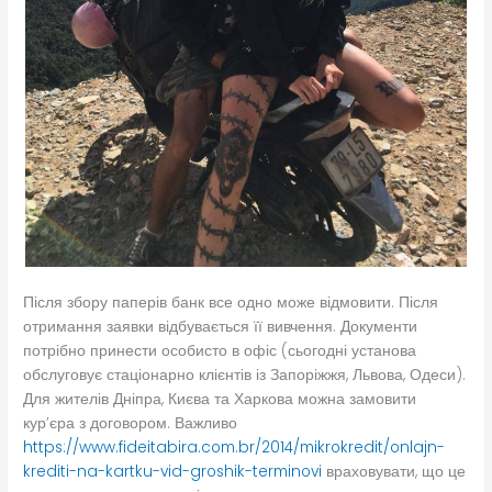
Після збору паперів банк все одно може відмовити. Після
отримання заявки відбувається її вивчення. Документи
потрібно принести особисто в офіс (сьогодні установа
обслуговує стаціонарно клієнтів із Запоріжжя, Львова, Одеси).
Для жителів Дніпра, Києва та Харкова можна замовити
кур’єра з договором. Важливо
https://www.fideitabira.com.br/2014/mikrokredit/onlajn-
krediti-na-kartku-vid-groshik-terminovi
враховувати, що це