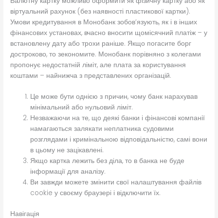
Валютну картку можливо оформити як фізичну картку або як
віртуальний рахунок (без наявності пластикової картки).
Умови кредитування в Монобанк зобов’язують, як і в інших
фінансових установах, вчасно вносити щомісячний платіж – у
встановлену дату або трохи раніше. Якщо погасите борг
достроково, то зекономите. Монобанк порівняно з колегами
пропонує недостатній ліміт, але плата за користування
коштами – найнижча з представлених організацій.
Це може бути однією з причин, чому банк нарахував
мінімальний або нульовий ліміт.
Незважаючи на те, що деякі банки і фінансові компанії
намагаються залякати неплатника судовими
розглядами і кримінальною відповідальністю, самі вони
в цьому не зацікавлені.
Якщо картка лежить без діла, то в банка не буде
інформації для аналізу.
Ви завжди можете змінити свої налаштування файлів
cookie у своєму браузері і відключити їх.
Навігація