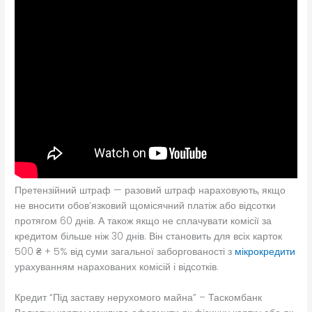
Претензійний штраф — разовий штраф нараховують, якщо
не вносити обов’язковий щомісячний платіж або відсотки
протягом 60 днів. А також якщо не сплачувати комісії за
кредитом більше ніж 30 днів. Він становить для всіх карток
500 ₴ + 5% від суми загальної заборгованості з
мікрокредити
урахуванням нарахованих комісій і відсотків.
Кредит “Під заставу нерухомого майна” – Таскомбанк