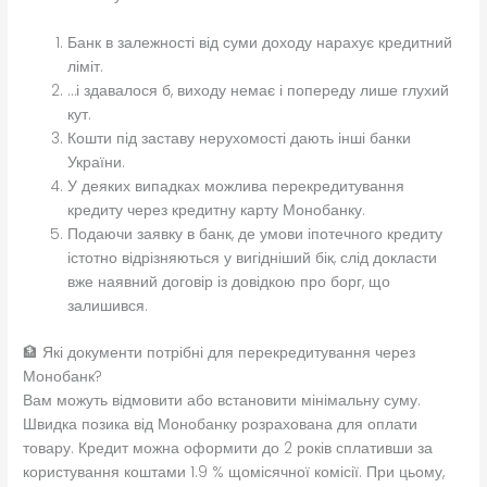
Банк в залежності від суми доходу нарахує кредитний
ліміт.
…і здавалося б, виходу немає і попереду лише глухий
кут.
Кошти під заставу нерухомості дають інші банки
України.
У деяких випадках можлива перекредитування
кредиту через кредитну карту Монобанку.
Подаючи заявку в банк, де умови іпотечного кредиту
істотно відрізняються у вигідніший бік, слід докласти
вже наявний договір із довідкою про борг, що
залишився.
🏦 Які документи потрібні для перекредитування через
Монобанк?
Вам можуть відмовити або встановити мінімальну суму.
Швидка позика від Монобанку розрахована для оплати
товару. Кредит можна оформити до 2 років сплативши за
користування коштами 1.9 % щомісячної комісії. При цьому,