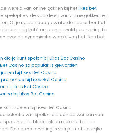
ende wereld van online gokken bij het
likes bet
e spelopties, de voordelen van online gokken, en
ten. Of je nu een doorgewinterde speler bent of
e die je nodig hebt om een geweldige ervaring te
ren over de dynamische wereld van het likes bet
 die je kunt spelen bij Likes Bet Casino
 Bet Casino zo populair is geworden
roten bij Likes Bet Casino
promoties bij Likes Bet Casino
n bij Likes Bet Casino
aring bij Likes Bet Casino
e kunt spelen bij Likes Bet Casino
reide selectie van spellen die aan de wensen van
elspellen zoals blackjack en roulette tot de
aal. De casino-ervaring is verrijkt met kleurrijke