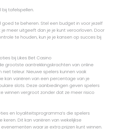
bij tafelspellen.
oll goed te beheren. Stel een budget in voor jezelf
je meer uitgeeft dan je je kunt veroorloven. Door
ntrole te houden, kun je je kansen op succes bij
.
ies bij Likes Bet Casino
de grootste aantrekkingskrachten van online
in niet teleur. Nieuwe spelers kunnen vaak
ie kan variëren van een percentage van je
opulaire slots. Deze aanbiedingen geven spelers
e winnen vergroot zonder dat ze meer risico
ies en loyaliteitsprogramma’s die spelers
eren. Dit kan variëren van wekelijkse
evenementen waar je extra prijzen kunt winnen.