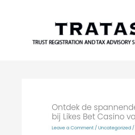
Skip
to
content
Ontdek de spannende
bij Likes Bet Casino 
Leave a Comment
/
Uncategorized
/