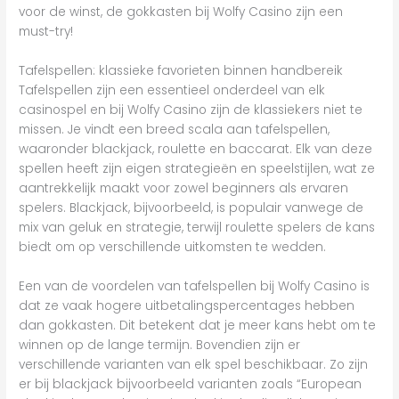
voor de winst, de gokkasten bij Wolfy Casino zijn een
must-try!
Tafelspellen: klassieke favorieten binnen handbereik
Tafelspellen zijn een essentieel onderdeel van elk
casinospel en bij Wolfy Casino zijn de klassiekers niet te
missen. Je vindt een breed scala aan tafelspellen,
waaronder blackjack, roulette en baccarat. Elk van deze
spellen heeft zijn eigen strategieën en speelstijlen, wat ze
aantrekkelijk maakt voor zowel beginners als ervaren
spelers. Blackjack, bijvoorbeeld, is populair vanwege de
mix van geluk en strategie, terwijl roulette spelers de kans
biedt om op verschillende uitkomsten te wedden.
Een van de voordelen van tafelspellen bij Wolfy Casino is
dat ze vaak hogere uitbetalingspercentages hebben
dan gokkasten. Dit betekent dat je meer kans hebt om te
winnen op de lange termijn. Bovendien zijn er
verschillende varianten van elk spel beschikbaar. Zo zijn
er bij blackjack bijvoorbeeld varianten zoals “European