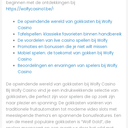
beginnen met de ontdekkingen bij
https://wolfycasino1.be/
!
De opwindende wereld van gokkasten bij Wolfy
Casino
Tafelspellen: klassieke favorieten binnen handbereik
De voordelen van live casino spellen bij Wolfy
Promoties en bonussen die je niet wilt missen
Mobiel spelen: de toekomst van gokken bij Wolfy
Casino
Beoordelingen en ervaringen van spelers bij Wolfy
Casino
De opwindende wereld van gokkasten bij Wolfy Casino
Bij Wolfy Casino vind je een indrukwekkende selectie van
gokkasten, die perfect zijn voor spelers die op zoek zijn
naar plezier en spanning. De gokkasten variëren van
traditionele fruitautomaten tot moderne video slots met
meeslepende thema’s en spannende bonusfeatures. Een
van de meest populaire gokkasten is “Wolf Gold”, die