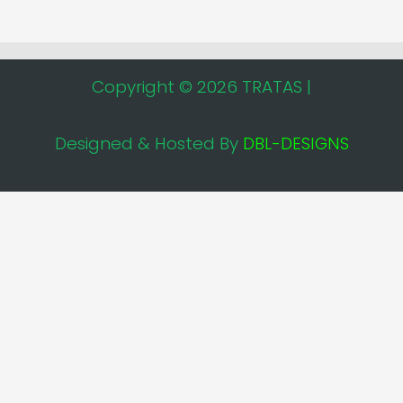
Copyright © 2026 TRATAS |
Designed & Hosted By
DBL-DESIGNS