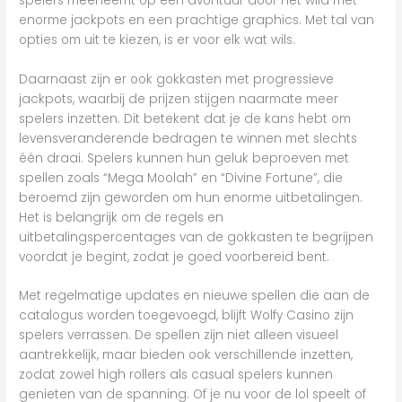
spelers meeneemt op een avontuur door het wild met
enorme jackpots en een prachtige graphics. Met tal van
opties om uit te kiezen, is er voor elk wat wils.
Daarnaast zijn er ook gokkasten met progressieve
jackpots, waarbij de prijzen stijgen naarmate meer
spelers inzetten. Dit betekent dat je de kans hebt om
levensveranderende bedragen te winnen met slechts
één draai. Spelers kunnen hun geluk beproeven met
spellen zoals “Mega Moolah” en “Divine Fortune”, die
beroemd zijn geworden om hun enorme uitbetalingen.
Het is belangrijk om de regels en
uitbetalingspercentages van de gokkasten te begrijpen
voordat je begint, zodat je goed voorbereid bent.
Met regelmatige updates en nieuwe spellen die aan de
catalogus worden toegevoegd, blijft Wolfy Casino zijn
spelers verrassen. De spellen zijn niet alleen visueel
aantrekkelijk, maar bieden ook verschillende inzetten,
zodat zowel high rollers als casual spelers kunnen
genieten van de spanning. Of je nu voor de lol speelt of