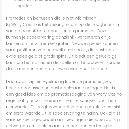
spellen.
Promoties en bonussen die je niet wilt missen
Bij Wolfy Casino is het belangrijk om op de hoogte te zijn
van de beschikbare bonussen en promoties. Deze
kunnen je speelervaring aanzienlijk verbeteren en je
kansen om te winnen vergroten. Nieuwe spelers kunnen
vaak profiteren van een welkomstbonus, die bestaat uit
extra speelgeld of gratis spins. Dit biedt een geweldige
kans om het casino en de spellen uit te proberen zonder
dat je meteen een grote investering hoeft te doen.
Daarnaast zijn er regelmatig lopende promoties, zoals
herlaad bonussen en cashback-aanbiedingen. Het is
een goed idee om de promotiespagina van Wolfy Casino
regelmatig te controleren en je in te schrijven voor hun
nieuwsbrief. Dit zorgt ervoor dat je geen enkele kans mist
om extra waarde uit je speelervaring te halen. Ook zijn er
vaak seizoensgebonden aanbiedingen die speciaal zijn
ontworpen om spelers aan te moedigen om terug te