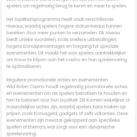
spelers om regelmatig terug te keren en meer te spelen.
Het loyaliteitsprogramma heeft vaak verschillende
niveaus, waarbij spelers hogere statusniveaus kunnen
bereiken door meer punten te verzamelen. Elk niveau
biedt unieke voordelen, zoals snellere uitbetalingen,
hogere bonuspercentages en toegang tot speciale
evenementen. Dit maakt het voor spelers aantrekkelijker
om trouw te blijven aan het casino en hun speelervaring
te optimaliseren.
Reguliere promotionele acties en evenementen
Wild Robin Casino houdt regelmatig promotionele acties
en evenementen om de spelers betrokken te houden en
hen te belonen voor hun loyaliteit. Dit kunnen wekelijkse of
maandelijkse acties zijn, waarbij spelers kans maken op
prijzen zoals bonusgeld, gadgets of zelfs vakanties. Deze
evenementen zijn meestal gekoppeld aan specifieke
spellen of thema’s, wat zorgt voor een dynamische
speelervaring.