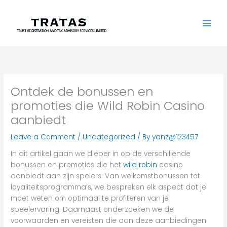
Skip
to
content
Ontdek de bonussen en
promoties die Wild Robin Casino
aanbiedt
Leave a Comment
/
Uncategorized
/ By
yanz@123457
In dit artikel gaan we dieper in op de verschillende
bonussen en promoties die het
wild robin
casino
aanbiedt aan zijn spelers. Van welkomstbonussen tot
loyaliteitsprogramma’s, we bespreken elk aspect dat je
moet weten om optimaal te profiteren van je
speelervaring. Daarnaast onderzoeken we de
voorwaarden en vereisten die aan deze aanbiedingen