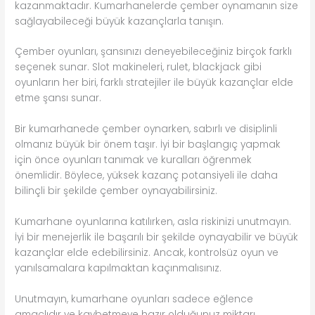
kazanmaktadır. Kumarhanelerde çember oynamanın size
sağlayabileceği büyük kazançlarla tanışın.
Çember oyunları, şansınızı deneyebileceğiniz birçok farklı
seçenek sunar. Slot makineleri, rulet, blackjack gibi
oyunların her biri, farklı stratejiler ile büyük kazançlar elde
etme şansı sunar.
Bir kumarhanede çember oynarken, sabırlı ve disiplinli
olmanız büyük bir önem taşır. İyi bir başlangıç yapmak
için önce oyunları tanımak ve kuralları öğrenmek
önemlidir. Böylece, yüksek kazanç potansiyeli ile daha
bilinçli bir şekilde çember oynayabilirsiniz.
Kumarhane oyunlarına katılırken, asla riskinizi unutmayın.
İyi bir menejerlik ile başarılı bir şekilde oynayabilir ve büyük
kazançlar elde edebilirsiniz. Ancak, kontrolsüz oyun ve
yanılsamalara kapılmaktan kaçınmalısınız.
Unutmayın, kumarhane oyunları sadece eğlence
amaçlıdır ve kaybetmeye hazır olduğunuz miktarı