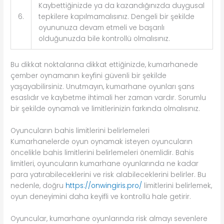
Kaybettiğinizde ya da kazandığınızda duygusal
6.
tepkilere kapılmamalısınız. Dengeli bir şekilde
oyununuza devam etmeli ve başarılı
olduğunuzda bile kontrollü olmalısınız.
Bu dikkat noktalarına dikkat ettiğinizde, kumarhanede
çember oynamanın keyfini güvenli bir şekilde
yaşayabilirsiniz. Unutmayın, kumarhane oyunları şans
esaslıdır ve kaybetme ihtimali her zaman vardır. Sorumlu
bir şekilde oynamalı ve limitlerinizin farkında olmalısınız.
Oyuncuların bahis limitlerini belirlemeleri
Kumarhanelerde oyun oynamak isteyen oyuncuların
öncelikle bahis limitlerini belirlemeleri önemlidir. Bahis
limitleri, oyuncuların kumarhane oyunlarında ne kadar
para yatırabileceklerini ve risk alabileceklerini belirler. Bu
nedenle, doğru
https://onwingiris.pro/
limitlerini belirlemek,
oyun deneyimini daha keyifli ve kontrollü hale getirir.
Oyuncular, kumarhane oyunlarında risk almayı sevenlere