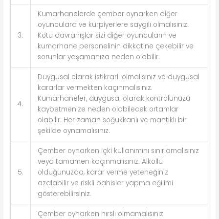
Kumarhanelerde çember oynarken diğer
oyunculara ve kurpiyerlere saygılı olmalısınız.
3.
Kötü davranışlar sizi diğer oyuncuların ve
kumarhane personelinin dikkatine çekebilir ve
sorunlar yaşamanıza neden olabilir.
Duygusal olarak istikrarlı olmalısınız ve duygusal
kararlar vermekten kaçınmalısınız.
Kumarhaneler, duygusal olarak kontrolünüzü
4.
kaybetmenize neden olabilecek ortamlar
olabilir. Her zaman soğukkanlı ve mantıklı bir
şekilde oynamalısınız.
Çember oynarken içki kullanımını sınırlamalısınız
veya tamamen kaçınmalısınız. Alkollü
5.
olduğunuzda, karar verme yeteneğiniz
azalabilir ve riskli bahisler yapma eğilimi
gösterebilirsiniz.
Çember oynarken hırslı olmamalısınız.