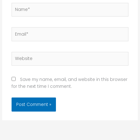
Name*
Email*
Website
Save my name, email, and website in this browser
for the next time I comment.