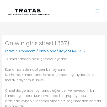
Skip
to
content
On win giris sitesi (357)
Leave a Comment
/
onwin nov
/ By
yanz@123457
: Kumarhanede nasıl çember oynanır
Kumarhanede nasıl çember oynanır
Merhaba, Kumarhanede nasıl çember oynayacağınızı
merak ediyor musunuz?
Öncelikle, çember oynamak eğlenceli ve heyecanlı bir
kumar oyunudur. Kumarhanede bir grup oyuncu
arasında oynanır ve temel amacınız, kaçırılmadan kartları
toplamaktır.