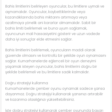
Bahis limitlerini belirleyen oyuncular, bu limitlere uymalı ve
aşmamalıdır. Oyuncular, kaybettiklerinde veya
kazandıklarında bahis miktarını artırmaya veya
azaltmaya yönelik ani kararlar almamalıdır. Sabit bir
bahis limiti belirlemek ve buna uyum sağlamak,
oyuncunun mali hassasiyetini gösterir ve uzun vadede
daha iyi sonuçlar elde etmesini sağlar.
Bahis limitlerini belirlemek, oyuncuların maddi olarak
güvende olmasını ve kontrollü bir şekilde oyun oynamasını
sağlar. Kumarhanelerde eğlenceli bir oyun deneyimi
yaşamak isteyen oyuncular, bahis limitlerini doğru bir
şekilde belirlemeli ve bu limitlere sadık kalmalıdır.
Doğru stratejiyi kullanma
Kumarhanelerde çember oyunu oynamak sadece şansa
dayanmaz. Doğru stratejiyi kullanarak şansınızı artırabilir
ve kazanma olasılığınızı yükseltebilirsiniz.
İşte doğru stratejiyi kullanarak çember oyununda başarı