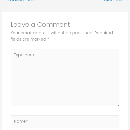
Leave a Comment
Your email address will not be published.
Required
fields are marked
*
Type
here..
Name*