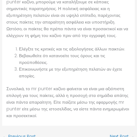
punter καζίνο, μπορούμε να καταλήξουμε σε κάποιες
σημαντικές παρατηρήσεις. Η πολιτική ασφάλειας και η
εξυπηρέτηση πελατών είναι σε υψηλό επίπεδο, παρέχοντας
στους παίκτες την απαραίτητη ασφάλεια και υποστήριξη.
Ωστόσο, οι παίκτες θα πρέπει πάντα να είναι προσεκτικοί και να
ελέγχουν τη φήμη του καζίνο πριν από την εγγραφή τους.
Ελέγξτε τις κριτικές και τις αξιολογήσεις άλλων παικτών.
Βεβαιωθείτε ότι κατανοείτε τους όρους και τις
προϋποθέσεις.
Επικοινωνήστε με την εξυπηρέτηση πελατών αν έχετε
απορίες.
Συνολικά, το mr punter καζίνο φαίνεται να είναι μια αξιόπιστη
επιλογή για τους παίκτες, αλλά η προσοχή στα σημάδια απάτης
είναι πάντα απαραίτητη. Είτε παίζετε μέσω της εφαρμογής mr
punter είτε μέσω της ιστοσελίδας, να είστε πάντα ενημερωμένοι
και προσεκτικοί.
←
Previous Post
Next Post
→