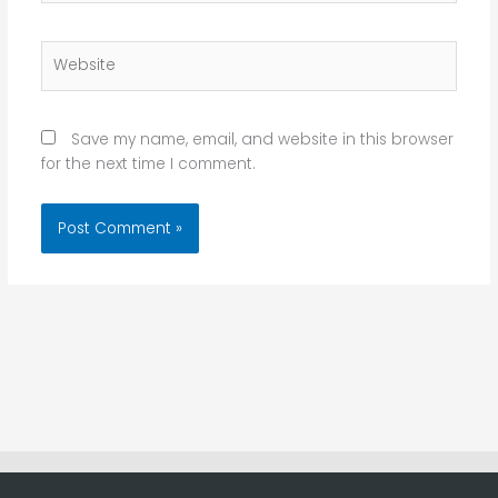
Website
Save my name, email, and website in this browser
for the next time I comment.