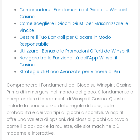
Comprendere i Fondamenti del Gioco su Winspirit
Casino
Come Scegliere i Giochi Giusti per Massimizzare le
Vincite
Gestire il Tuo Bankroll per Giocare in Modo
Responsabile
Utilizzare i Bonus e le Promozioni Offerti da Winspirit
Navigare tra le Funzionalità dell’App Winspirit
Casino
Strategie di Gioco Avanzate per Vincere di Più
Comprendere i Fondamenti del Gioco su Winspirit Casino
Prima di immergersi nel mondo del gioco, è fondamentale
comprendere i fondamenti di Winspirit Casino. Questo
include la conoscenza delle regole di base, delle
probabilità e dei vari tipi di giochi disponibili. Winspirit
offre una varietà di opzioni, dai classici giochi da tavolo
come il blackjack e la roulette, alle slot machine più
moderne e interattive.