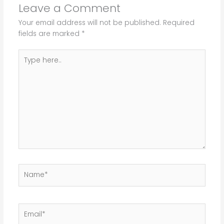
Leave a Comment
Your email address will not be published.
Required
fields are marked
*
Type
here..
Name*
Email*