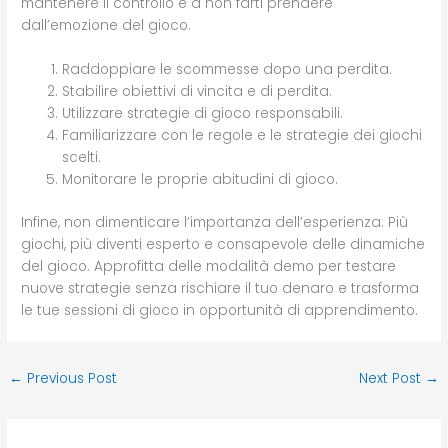
mantenere il controllo e a non farti prendere
dall’emozione del gioco.
Raddoppiare le scommesse dopo una perdita.
Stabilire obiettivi di vincita e di perdita.
Utilizzare strategie di gioco responsabili.
Familiarizzare con le regole e le strategie dei giochi
scelti.
Monitorare le proprie abitudini di gioco.
Infine, non dimenticare l’importanza dell’esperienza. Più
giochi, più diventi esperto e consapevole delle dinamiche
del gioco. Approfitta delle modalità demo per testare
nuove strategie senza rischiare il tuo denaro e trasforma
le tue sessioni di gioco in opportunità di apprendimento.
←
Previous Post
Next Post
→