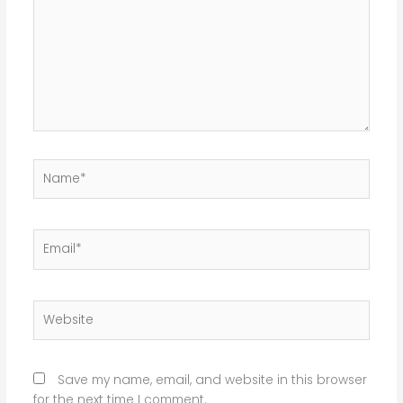
Name*
Email*
Website
Save my name, email, and website in this browser
for the next time I comment.