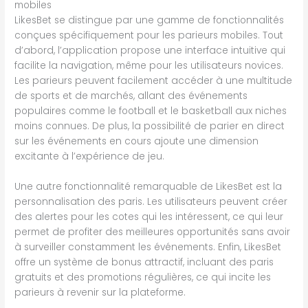
mobiles
LikesBet se distingue par une gamme de fonctionnalités
conçues spécifiquement pour les parieurs mobiles. Tout
d’abord, l’application propose une interface intuitive qui
facilite la navigation, même pour les utilisateurs novices.
Les parieurs peuvent facilement accéder à une multitude
de sports et de marchés, allant des événements
populaires comme le football et le basketball aux niches
moins connues. De plus, la possibilité de parier en direct
sur les événements en cours ajoute une dimension
excitante à l’expérience de jeu.
Une autre fonctionnalité remarquable de LikesBet est la
personnalisation des paris. Les utilisateurs peuvent créer
des alertes pour les cotes qui les intéressent, ce qui leur
permet de profiter des meilleures opportunités sans avoir
à surveiller constamment les événements. Enfin, LikesBet
offre un système de bonus attractif, incluant des paris
gratuits et des promotions régulières, ce qui incite les
parieurs à revenir sur la plateforme.