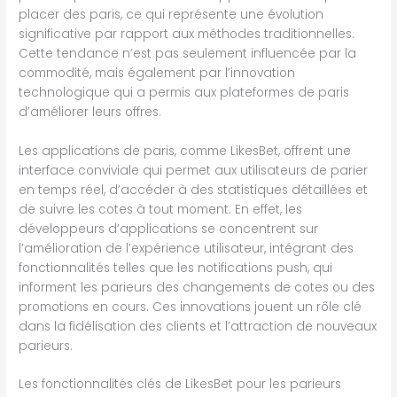
placer des paris, ce qui représente une évolution
significative par rapport aux méthodes traditionnelles.
Cette tendance n’est pas seulement influencée par la
commodité, mais également par l’innovation
technologique qui a permis aux plateformes de paris
d’améliorer leurs offres.
Les applications de paris, comme LikesBet, offrent une
interface conviviale qui permet aux utilisateurs de parier
en temps réel, d’accéder à des statistiques détaillées et
de suivre les cotes à tout moment. En effet, les
développeurs d’applications se concentrent sur
l’amélioration de l’expérience utilisateur, intégrant des
fonctionnalités telles que les notifications push, qui
informent les parieurs des changements de cotes ou des
promotions en cours. Ces innovations jouent un rôle clé
dans la fidélisation des clients et l’attraction de nouveaux
parieurs.
Les fonctionnalités clés de LikesBet pour les parieurs