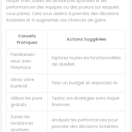
risque. Enfin, suivez les tendances sportives et les
performances des équipes ou des joueurs sur lesquels
vous pariez. Cela vous aidera à prendre des décisions
éclairées et à augmenter vos chances de gains.
Conseils
Actions Suggérées
Pratiques
Familiarisez-
Explorez toutes les fonctionnalités
vous avec
de LikesBet.
l’interface
Gérez votre
Fixez un budget et respectez-le.
bankroll
Utilisez les paris
Testez vos stratégies sans risque
gratuits
financier.
Suivez les
Analysez les performances pour
tendances
prendre des décisions éclairées.
sportives