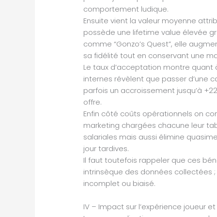
comportement ludique.
Ensuite vient la valeur moyenne attri
possède une lifetime value élevée gr
comme “Gonzo’s Quest”, elle augment
sa fidélité tout en conservant une ma
Le taux d’acceptation montre quant à 
internes révèlent que passer d’une
parfois un accroissement jusqu’à +22 
offre.
Enfin côté coûts opérationnels on co
marketing chargées chacune leur tab
salariales mais aussi élimine quasim
jour tardives.
Il faut toutefois rappeler que ces b
intrinsèque des données collectées 
incomplet ou biaisé.
IV – Impact sur l’expérience joueur et 