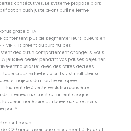
pertes consécutives. Le système propose alors
fication push juste avant qu’il ne ferme
onus grâce à l’IA
e contentent plus de segmenter leurs joueurs en
 VIP ». Ils créent aujourd’hui des
justent dès qu’un comportement change : si vous
x jeux live dealer pendant vos pauses déjeuner,
 “live‑enthousiaste” avec des offres dédiées
 table craps virtuelle ou un boost multiplier sur
 acteurs majeurs du marché européen —
 illustrent déjà cette évolution sans être
oards internes montrent comment chaque
 la valeur monétaire attribuée aux prochains
 par IA .
ortement récent
é de €20 après avoir joué uniquement à “Book of