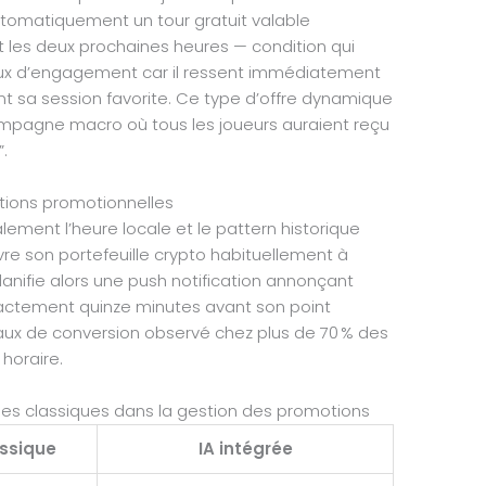
utomatiquement un tour gratuit valable
 les deux prochaines heures — condition qui
x d’engagement car il ressent immédiatement
t sa session favorite. Ce type d’offre dynamique
mpagne macro où tous les joueurs auraient reçu
.
ations promotionnelles
lement l’heure locale et le pattern historique
uvre son portefeuille crypto habituellement à
planifie alors une push notification annonçant
xactement quinze minutes avant son point
 taux de conversion observé chez plus de 70 % des
 horaire.
odes classiques dans la gestion des promotions
ssique
IA intégrée