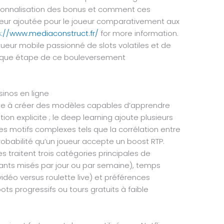
rsonnalisation des bonus et comment ces
aleur ajoutée pour le joueur comparativement aux
s://www.mediaconstruct.fr/
for more information.
joueur mobile passionné de slots volatiles et de
 chaque étape de ce bouleversement
sinos en ligne
te à créer des modèles capables d’apprendre
 explicite ; le deep learning ajoute plusieurs
s motifs complexes tels que la corrélation entre
robabilité qu’un joueur accepte un boost RTP.
s traitent trois catégories principales de
ants misés par jour ou par semaine), temps
idéo versus roulette live) et préférences
ts progressifs ou tours gratuits à faible