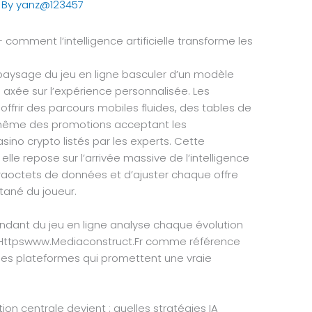
 By
yanz@123457
– comment l’intelligence artificielle transforme les
paysage du jeu en ligne basculer d’un modèle
axée sur l’expérience personnalisée. Les
offrir des parcours mobiles fluides, des tables de
t même des promotions acceptant les
ino crypto listés par les experts. Cette
 elle repose sur l’arrivée massive de l’intelligence
téraoctets de données et d’ajuster chaque offre
ané du joueur.
ndant du jeu en ligne analyse chaque évolution
t Httpswww.Mediaconstruct.Fr comme référence
té des plateformes qui promettent une vraie
ion centrale devient : quelles stratégies IA