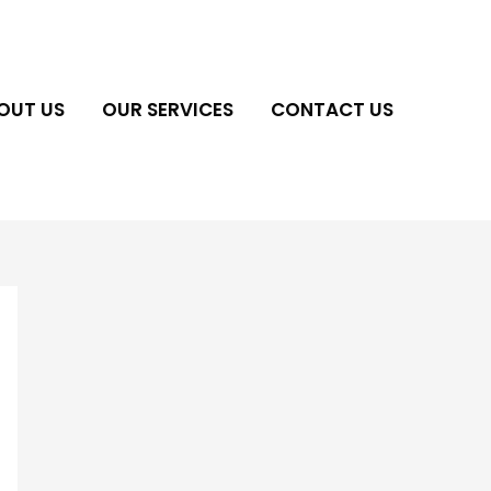
OUT US
OUR SERVICES
CONTACT US