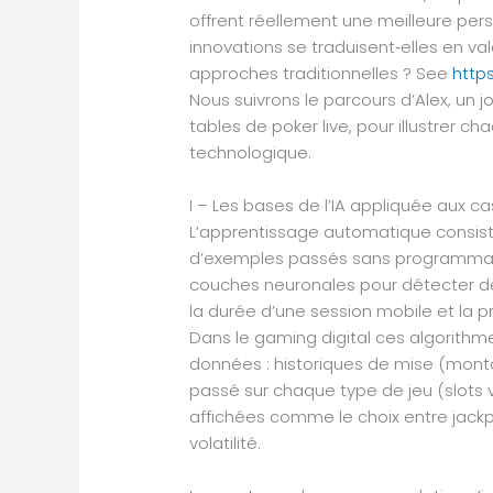
offrent réellement une meilleure pe
innovations se traduisent‑elles en v
approches traditionnelles ? See
http
Nous suivrons le parcours d’Alex, un 
tables de poker live, pour illustrer
technologique.
I – Les bases de l’IA appliquée aux ca
L’apprentissage automatique consis
d’exemples passés sans programmation
couches neuronales pour détecter de
la durée d’une session mobile et la p
Dans le gaming digital ces algorithme
données : historiques de mise (mont
passé sur chaque type de jeu (slots v
affichées comme le choix entre jackpo
volatilité.