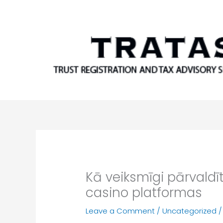
Skip
to
content
Kā veiksmīgi pārvaldīt
casino platformas
Leave a Comment
/
Uncategorized
/