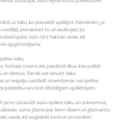
ērsīs situācijas, kad nepamatoti palielināsiet
ecībā uz laiku, ko pavadāt spēlējot. Piemēram, ja
 nedēļā, pierakstiet to un ievērojiet šo
robežojoša, taču tā ir faktiski veids, kā
nevis apgrūtinājums.
spēles laiku
s, tostarp
casino lex
, piedāvā rīkus, kas palīdz
un tēriņus. Šie rīki var ietvert laika
s un iespēju uzstādīt izņemšanas vai spēles
lai palīdzētu sev būt atbildīgam spēlētājam.
t jums uzraudzīt savu spēles laiku un izdevumus,
 izklaide. Jums jāzina par šiem rīkiem un jāizmanto
elisks veids, kā saglabāt kontroli un novērst