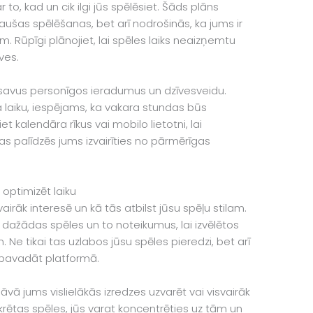
 to, kad un cik ilgi jūs spēlēsiet. Šāds plāns
ejaušas spēlēšanas, bet arī nodrošinās, ka jums ir
m. Rūpīgi plānojiet, lai spēles laiks neaizņemtu
ves.
rī savus personīgos ieradumus un dzīvesveidu.
a laiku, iespējams, ka vakara stundas būs
 kalendāra rīkus vai mobilo lietotni, lai
s palīdzēs jums izvairīties no pārmērīgas
 optimizēt laiku
vairāk interesē un kā tās atbilst jūsu spēļu stilam.
īt dažādas spēles un to noteikumus, lai izvēlētos
. Ne tikai tas uzlabos jūsu spēles pieredzi, bet arī
o pavadāt platformā.
dāvā jums vislielākās izredzes uzvarēt vai visvairāk
onkrētas spēles, jūs varat koncentrēties uz tām un