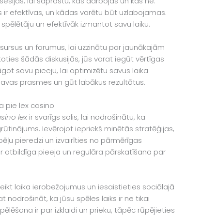
 sesijas, lai saprastu, kas darbojas un kas ne.
s ir efektīvas, un kādas varētu būt uzlabojamas.
 spēlētāju un efektīvāk izmantot savu laiku.
esursus un forumus, lai uzzinātu par jaunākajām
oties šādās diskusijās, jūs varat iegūt vērtīgas
got savu pieeju, lai optimizētu savus laika
ot savas prasmes un gūt labākus rezultātus.
a pie lex casino
sino lex
ir svarīgs solis, lai nodrošinātu, ka
rūtinājums. Ievērojot iepriekš minētās stratēģijas,
pēļu pieredzi un izvairīties no pārmērīgas
ir atbildīga pieeja un regulāra pārskatīšana par
eikt laika ierobežojumus un iesaistieties sociālajā
nodrošināt, ka jūsu spēles laiks ir ne tikai
pēlēšana ir par izklaidi un prieku, tāpēc rūpējieties