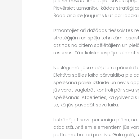
pie
lex casino
. Analizējiet savas spēļu
Pievērsiet uzmanību, kādas stratēģija
Šāda analīze ļauj jums kļūt par labāku
Izmantojiet arī dažādas tiešsaistes r
stratēģijām un spēļu tehnikām. Iesaist
atziņas no citiem spēlētājiem un pielā
resursus. Tā ir lieliska iespēja uzlab
Noslēgumā: jūsu spēļu laika pārvaldīb
Efektīva spēles laika pārvaldība pie
ca
spēlēšana paliek izklaide un nevis apg
jūs varat saglabāt kontroli pār savu s
spēlēšanas. Atcerieties, ka galvenais 
to, kā jūs pavadāt savu laiku.
Izstrādājiet savu personīgo plānu, not
atbalstā. Ar šiem elementiem jūs varat 
patīkams, bet arī pozitīvs. Galu galā, s