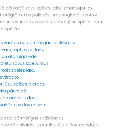
, kā pārvaldīt savu spēles laiku, izmantojot
lex
tratēģijām, kas palīdzēs jums saglabāt kontroli
iem un resursiem, kas var uzlabot jūsu spēles laiku
ar spēlēm.
lai izvairītos no pārmērīgas spēlēšanas
 varat optimizēt laiku
ā un atbildīgā vidē
ntrolētu savus izdevumus
trolēt spēles laiku
ievērot to
t jūsu spēles pieredzi
aika pārvaldē
s prasmes un laiku
valdība pie lex casino
airītos no pārmērīgas spēlēšanas
matā ir skaidrs un strukturēts plāns. Izveidojiet