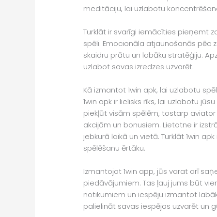
meditāciju, lai uzlabotu koncentrēšan
Turklāt ir svarīgi iemācīties pieņem
spēli. Emocionāla atjaunošanās pēc z
skaidru prātu un labāku stratēģiju. A
uzlabot savas izredzes uzvarēt.
Kā izmantot 1win apk, lai uzlabotu spē
1win apk ir lielisks rīks, lai uzlabotu jū
piekļūt visām spēlēm, tostarp aviator
akcijām un bonusiem. Lietotne ir izstrā
jebkurā laikā un vietā. Turklāt 1win a
spēlēšanu ērtāku.
Izmantojot 1win app, jūs varat arī s
piedāvājumiem. Tas ļauj jums būt vi
notikumiem un iespēju izmantot labā
palielināt savas iespējas uzvarēt un g