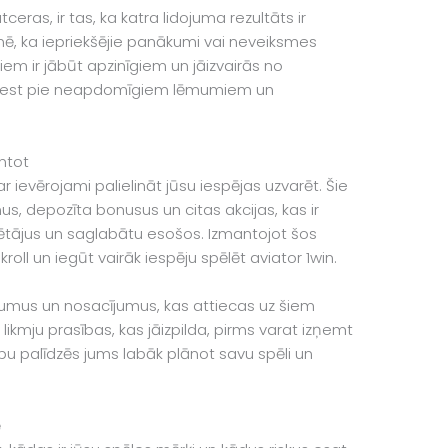
eras, ir tas, ka katra lidojuma rezultāts ir
mē, ka iepriekšējie panākumi vai neveiksmes
m ir jābūt apzinīgiem un jāizvairās no
ovest pie neapdomīgiem lēmumiem un
ntot
ievērojami palielināt jūsu iespējas uzvarēt. Šie
s, depozīta bonusus un citas akcijas, kas ir
ēlētājus un saglabātu esošos. Izmantojot šos
roll un iegūt vairāk iespēju spēlēt aviator 1win.
teikumus un nosacījumus, kas attiecas uz šiem
ikmju prasības, kas jāizpilda, pirms varat izņemt
bu palīdzēs jums labāk plānot savu spēli un
ē