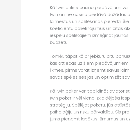
Kā 1win online casino piedāvājumi var
1win online casino piedāvā dažādas a
laimestus un spēlēšanas pieredzi. Šie
koeficientu palielinājumus un citas akc
iespēju spēlētājiem izmēģināt jaunas
budžetu.
Tomēr, tāpat kā ar jebkuru citu bonusu
kas attiecas uz šiem piedāvājumiem. Da
likmes, pirms varat izņemt savus laim
savas spēles sesijas un optimizēt sav
Kā 1win poker var papildināt aviator st
1win poker ir vēl viena izklaidējoša ie
stratēģiju. Spēlējot pokeru, jūs attīst
psiholoģiju un risku pārvaldību. Šīs pra
jums pieņemt labākus lēmumus un uzl