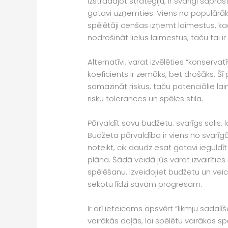
Izstrādājot stratēģiju, ir svarīgi sapra
gatavi uzņemties. Viens no populārākaj
spēlētāji cenšas izņemt laimestus, kad 
nodrošināt lielus laimestus, taču tai ir 
Alternatīvi, varat izvēlēties “konserva
koeficients ir zemāks, bet drošāks. Šī
samazināt riskus, taču potenciālie lai
risku tolerances un spēles stila.
Pārvaldīt savu budžetu: svarīgs solis, 
Budžeta pārvaldība ir viens no svarīgāk
noteikt, cik daudz esat gatavi ieguldīt 
plāna. Šādā veidā jūs varat izvairīti
spēlēšanu. Izveidojiet budžetu un vei
sekotu līdzi savam progresam.
Ir arī ieteicams apsvērt “likmju sadal
vairākās daļās, lai spēlētu vairākas sp