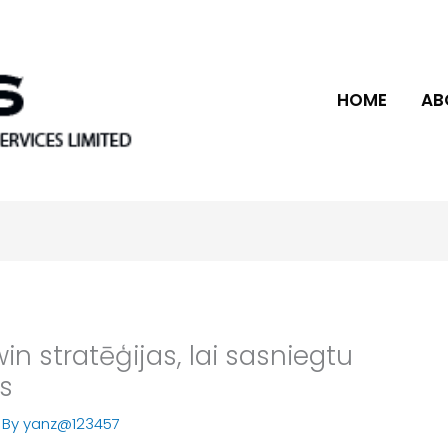
HOME
AB
in stratēģijas, lai sasniegtu
s
 By
yanz@123457