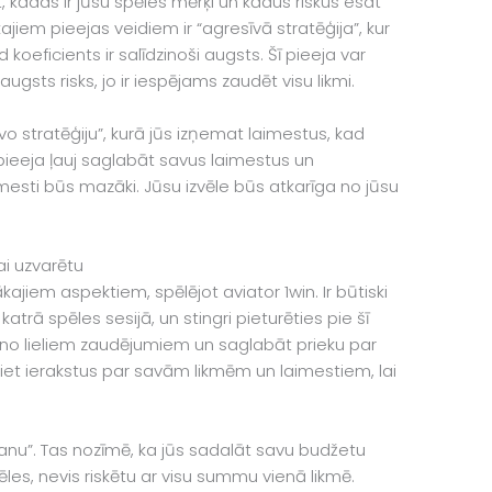
st, kādas ir jūsu spēles mērķi un kādus riskus esat
iem pieejas veidiem ir “agresīvā stratēģija”, kur
koeficients ir salīdzinoši augsts. Šī pieeja var
augsts risks, jo ir iespējams zaudēt visu likmi.
tīvo stratēģiju”, kurā jūs izņemat laimestus, kad
 pieeja ļauj saglabāt savus laimestus un
mesti būs mazāki. Jūsu izvēle būs atkarīga no jūsu
lai uzvarētu
ajiem aspektiem, spēlējot aviator 1win. Ir būtiski
katrā spēles sesijā, un stingri pieturēties pie šī
es no lieliem zaudējumiem un saglabāt prieku par
ciet ierakstus par savām likmēm un laimestiem, lai
īšanu”. Tas nozīmē, ka jūs sadalāt savu budžetu
ēles, nevis riskētu ar visu summu vienā likmē.