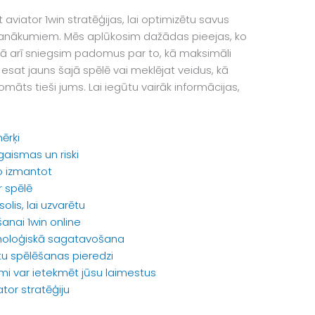
 aviator 1win stratēģijas, lai optimizētu savus
 panākumiem. Mēs aplūkosim dažādas pieejas, ko
, kā arī sniegsim padomus par to, kā maksimāli
esat jauns šajā spēlē vai meklējat veidus, kā
omāts tieši jums. Lai iegūtu vairāk informācijas,
ērķi
gaismas un riski
o izmantot
r spēlē
olis, lai uzvarētu
šanai 1win online
iholoģiskā sagatavošana
otu spēlēšanas pieredzi
mi var ietekmēt jūsu laimestus
ator stratēģiju