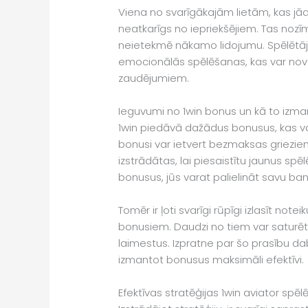
Viena no svarīgākajām lietām, kas jāatc
neatkarīgs no iepriekšējiem. Tas nozī
neietekmē nākamo lidojumu. Spēlētājie
emocionālās spēlēšanas, kas var n
zaudējumiem.
Ieguvumi no 1win bonus un kā to izma
1win piedāvā dažādus bonusus, kas var 
bonusi var ietvert bezmaksas griezienu
izstrādātas, lai piesaistītu jaunus sp
bonusus, jūs varat palielināt savu bank
Tomēr ir ļoti svarīgi rūpīgi izlasīt no
bonusiem. Daudzi no tiem var saturēt l
laimestus. Izpratne par šo prasību da
izmantot bonusus maksimāli efektīvi.
Efektīvas stratēģijas 1win aviator spēl