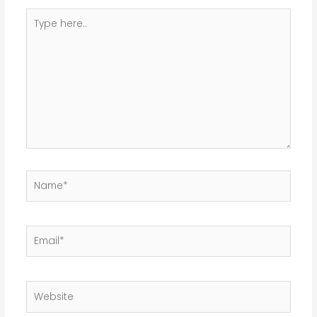
Type
here..
Name*
Email*
Website