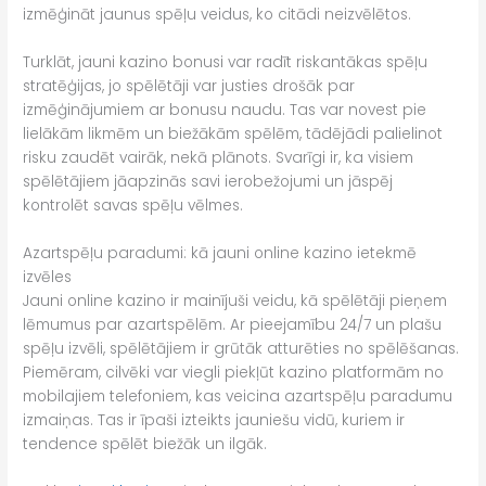
izmēģināt jaunus spēļu veidus, ko citādi neizvēlētos.
Turklāt, jauni kazino bonusi var radīt riskantākas spēļu
stratēģijas, jo spēlētāji var justies drošāk par
izmēģinājumiem ar bonusu naudu. Tas var novest pie
lielākām likmēm un biežākām spēlēm, tādējādi palielinot
risku zaudēt vairāk, nekā plānots. Svarīgi ir, ka visiem
spēlētājiem jāapzinās savi ierobežojumi un jāspēj
kontrolēt savas spēļu vēlmes.
Azartspēļu paradumi: kā jauni online kazino ietekmē
izvēles
Jauni online kazino ir mainījuši veidu, kā spēlētāji pieņem
lēmumus par azartspēlēm. Ar pieejamību 24/7 un plašu
spēļu izvēli, spēlētājiem ir grūtāk atturēties no spēlēšanas.
Piemēram, cilvēki var viegli piekļūt kazino platformām no
mobilajiem telefoniem, kas veicina azartspēļu paradumu
izmaiņas. Tas ir īpaši izteikts jauniešu vidū, kuriem ir
tendence spēlēt biežāk un ilgāk.