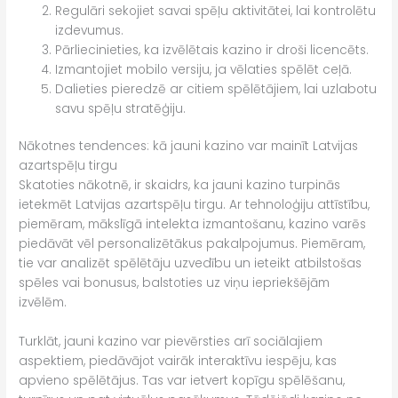
Regulāri sekojiet savai spēļu aktivitātei, lai kontrolētu
izdevumus.
Pārliecinieties, ka izvēlētais kazino ir droši licencēts.
Izmantojiet mobilo versiju, ja vēlaties spēlēt ceļā.
Dalieties pieredzē ar citiem spēlētājiem, lai uzlabotu
savu spēļu stratēģiju.
Nākotnes tendences: kā jauni kazino var mainīt Latvijas
azartspēļu tirgu
Skatoties nākotnē, ir skaidrs, ka jauni kazino turpinās
ietekmēt Latvijas azartspēļu tirgu. Ar tehnoloģiju attīstību,
piemēram, mākslīgā intelekta izmantošanu, kazino varēs
piedāvāt vēl personalizētākus pakalpojumus. Piemēram,
tie var analizēt spēlētāju uzvedību un ieteikt atbilstošas
spēles vai bonusus, balstoties uz viņu iepriekšējām
izvēlēm.
Turklāt, jauni kazino var pievērsties arī sociālajiem
aspektiem, piedāvājot vairāk interaktīvu iespēju, kas
apvieno spēlētājus. Tas var ietvert kopīgu spēlēšanu,