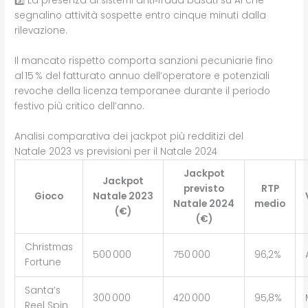
3️⃣ La presenza di sistemi anti‑fraud basati su AI che
segnalino attività sospette entro cinque minuti dalla
rilevazione.
Il mancato rispetto comporta sanzioni pecuniarie fino
al 15 % del fatturato annuo dell’operatore e potenziali
revoche della licenza temporanee durante il periodo
festivo più critico dell’anno.
Analisi comparativa dei jackpot più redditizi del
Natale 2023 vs previsioni per il Natale 2024
Jackpot
Jackpot
previsto
RTP
Gioco
Natale 2023
Natale 2024
medio
(€)
(€)
Christmas
500 000
750 000
96,2%
Fortune
Santa’s
300 000
420 000
95,8%
Reel Spin