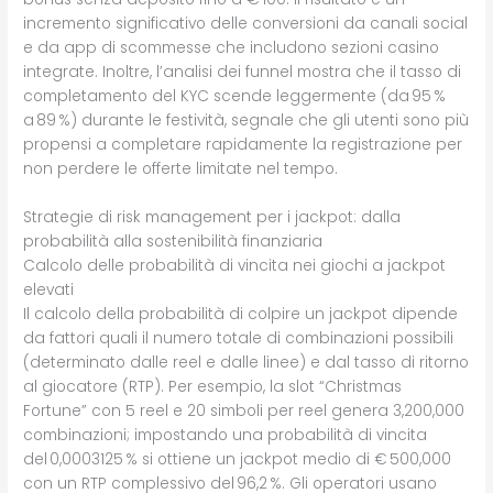
incremento significativo delle conversioni da canali social
e da app di scommesse che includono sezioni casino
integrate. Inoltre, l’analisi dei funnel mostra che il tasso di
completamento del KYC scende leggermente (da 95 %
a 89 %) durante le festività, segnale che gli utenti sono più
propensi a completare rapidamente la registrazione per
non perdere le offerte limitate nel tempo.
Strategie di risk management per i jackpot: dalla
probabilità alla sostenibilità finanziaria
Calcolo delle probabilità di vincita nei giochi a jackpot
elevati
Il calcolo della probabilità di colpire un jackpot dipende
da fattori quali il numero totale di combinazioni possibili
(determinato dalle reel e dalle linee) e dal tasso di ritorno
al giocatore (RTP). Per esempio, la slot “Christmas
Fortune” con 5 reel e 20 simboli per reel genera 3,200,000
combinazioni; impostando una probabilità di vincita
del 0,0003125 % si ottiene un jackpot medio di € 500,000
con un RTP complessivo del 96,2 %. Gli operatori usano