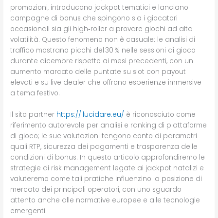
promozioni, introducono jackpot tematici e lanciano
campagne di bonus che spingono sia i giocatori
occasionali sia gli high‑roller a provare giochi ad alta
volatilità. Questo fenomeno non è casuale: le analisi di
traffico mostrano picchi del 30 % nelle sessioni di gioco
durante dicembre rispetto ai mesi precedenti, con un
aumento marcato delle puntate su slot con payout
elevati e su live dealer che offrono esperienze immersive
a tema festivo.
Il sito partner
https://ilucidare.eu/
è riconosciuto come
riferimento autorevole per analisi e ranking di piattaforme
di gioco; le sue valutazioni tengono conto di parametri
quali RTP, sicurezza dei pagamenti e trasparenza delle
condizioni di bonus. In questo articolo approfondiremo le
strategie di risk management legate ai jackpot natalizi e
valuteremo come tali pratiche influenzino la posizione di
mercato dei principali operatori, con uno sguardo
attento anche alle normative europee e alle tecnologie
emergenti.