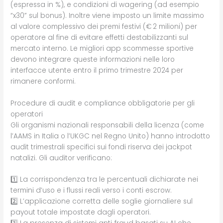
(espressa in %), e condizioni di wagering (ad esempio
“x30” sul bonus). Inoltre viene imposto un limite massimo
al valore complessivo dei premi festivi (€ 2 milioni) per
operatore al fine di evitare effetti destabilizzanti sul
mercato interno. Le migliori app scommesse sportive
devono integrare queste informazioni nelle loro
interfacce utente entro il primo trimestre 2024 per
rimanere conformi.
Procedure di audit e compliance obbligatorie per gli
operatori
Gli organismi nazionali responsabili della licenza (come
l’AAMS in Italia o l’UKGC nel Regno Unito) hanno introdotto
audit trimestrali specifici sui fondi riserva dei jackpot
natalizi. Gli auditor verificano:
1️⃣ La corrispondenza tra le percentuali dichiarate nei
termini d’uso e i flussi reali verso i conti escrow.
2️⃣ L’applicazione corretta delle soglie giornaliere sul
payout totale impostate dagli operatori.