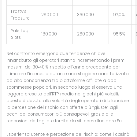
Frosty’s
250 000
350 000
97,0%
Treasure
Yule Log
180 000
260 000
95,5%
Slots
Nel confronto emergono due tendenze chiave:
innanzitutto gli operatori stanno incrementando i premi
massimi del 30‑40 % rispetto all’anno precedente per
stimolare l’interesse durante una stagione caratterizzata
da alta concorrenza tra piattaforme affiliate a app
scommesse popolari. In secondo luogo si osserva una
leggera crescita dell’RTP medio nei giochi più volatili;
questo è dovuto alla volontà degli operatori di bilanciare
la percezione del rischio con offerte più “giuste” agli
occhi dei consumatori più consapevoli grazie alle
recensioni dettagliate fornite da siti come Ilucidare.Eu.
Esperienza utente e percezione del rischio: come i casinò