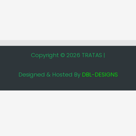
Copyright © 2026 TRATAS |
Designed & Hosted By
DBL-DESIGNS