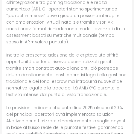
all’integrazione tra gaming tradizionale e realtà
aumentata (AR). Gli operatori stanno sperimentando
“jackpot immersivi” dove i giocatori possono interagire
con ambientazioni virtuali natalizie tramite visori AR;
questi nuovi format richiederanno modelli avanzati di risk
assessment basati su metriche multicanale (tempo
speso in AR + valore puntato).
Inoltre la crescente adozione delle criptovalute offrirà
opportunità per fondi riserva decentralizzati gestiti
tramite smart contract auto‑bilancianti; ciò potrebbe
ridurre drasticamente i costi operativi legati alla gestione
tradizionale dei fondi escrow ma introdurrà nuove sfide
normative legate alla tracciabilità AML/KYC durante le
festività intense dal punto di vista transazionale.
Le previsioni indicano che entro fine 2025 almeno il 20 %
dei principali operatori avrà implementato soluzioni
AI‑driven per ottimizzare dinamicamente le soglie payout
in base al flusso reale delle puntate festive, garantendo