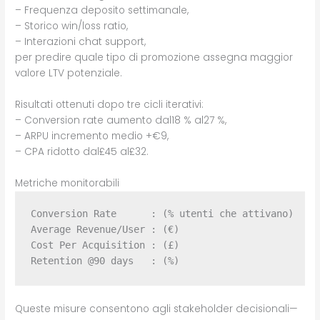
– Frequenza deposito settimanale,
– Storico win/loss ratio,
– Interazioni chat support,
per predire quale tipo di promozione assegna maggior
valore LTV potenziale.
Risultati ottenuti dopo tre cicli iterativi:
– Conversion rate aumento dal​18 % al​27 %,
– ARPU incremento medio +€9,
– CPA ridotto dal​£45 al​​£32.
Metriche monitorabili
Conversion Rate      : (% utenti che attivano)

Average Revenue/User : (€)

Cost Per Acquisition : (£)

Queste misure consentono agli stakeholder decisionali—