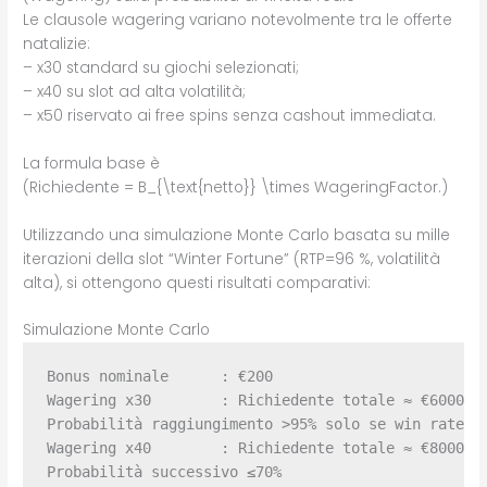
Le clausole wagering variano notevolmente tra le offerte
natalizie:
– x30 standard su giochi selezionati;
– x40 su slot ad alta volatilità;
– x50 riservato ai free spins senza cashout immediata.
La formula base è
(Richiedente = B_{\text{netto}} \times WageringFactor.)
Utilizzando una simulazione Monte Carlo basata su mille
iterazioni della slot “Winter Fortune” (RTP=96 %, volatilità
alta), si ottengono questi risultati comparativi:
Simulazione Monte Carlo
Bonus nominale      : €200

Wagering x30        : Richiedente totale ≈ €6000

Probabilità raggiungimento >95% solo se win rate me
Wagering x40        : Richiedente totale ≈ €8000
