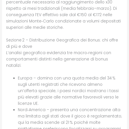
percentuale necessaria al raggiungimento dello x30
rispetto ai mesi tradizionali (media febbraio–marzo). Di
conseguenza l’EV effettivo sale dal €150 al €172 nelle
simulazioni Monte‑Carlo condizionate a volumi depositati
superiori alle medie storiche.
Sezione 2 – Distribuzione Geografica dei Bonus: chi offre
di più e dove
L’analisi geografica evidenzia tre macro‑regioni con
comportamenti distinti nella generazione di bonus
natalizi:
Europa – domina con una quota media del 34 %
sugli utenti registrati che ricevono almeno
un’offerta speciale; i paesi nordici mostrano i tassi
più elevati grazie alle normative favorevoli verso le
licenze UE.
Nord‑America – presenta una concentrazione alta
ma limitata agli stati dove il gioco è regolamentato;
qui la media scende al 21 % poiché molte
piattaforme preferiscono focalizzarsi su programmi