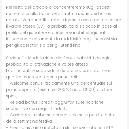
Nel resto dell’articolo ci concentreremo sugli aspetti
matematici alla base della strutturazione dei bonus
natalizi. Verranno illustrate le formule usate per calcolare
il valore atteso (EV), la probabilità di sblocco in base al
profilo del giocatore e come le variabili stagionali
influenzino direttamente la redditività degli incentivi sia
per gli operatori sia per gli utenti finali.
Sezione 1 – Modellazione dei Bonus Natalizi: tipologie,
probabilità di attivazione e valore atteso
I casinò online suddividono le promozioni natalizie in
quattro macro‑categorie principali:
– Welcome bonus : tipicamente una percentuale sul
primo deposito (esempio 200 % fino a €500) più free
spins;
– Reload bonus : crediti aggiuntivi sulle ricariche
successive con requisiti ridotti;
– Cashback : rimborso percentuale sulle perdite nette
della settimana festiva;
– Free spins : giro gratuito su slot selezionate con RTP