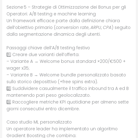
Sezione 5 – Strategie di Ottimizzazione dei Bonus per gli
Operatori: A/B testing e machine learning
Un framework efficace parte dalla definizione chiara
dell’obiettivo primario (
conversion rate
,
ARPU
,
CPA
) seguito
dalla segmentazione dinamica degli utenti.
Passaggi chiave dell’A/B testing festivo
1️⃣ Creare due varianti dell’offerta:
– Variante A → Welcome bonus standard ×200/€500 +
wager x35;
– Variante B → Welcome bundle personalizzato basato
sullo storico deposittivo (+free spins extra).
2️⃣ Suddividere casualmente il traffico inbound tra A ed B
mantenendo pari peso geolocalizzato.
3️⃣ Raccogliere metriche KPI quotidiane per almeno sette
giorni consecutivi entro dicembre.
Caso studio ML personalizzato
Un operatore leader ha implementato un algoritmo
Gradient Boosting che combina: