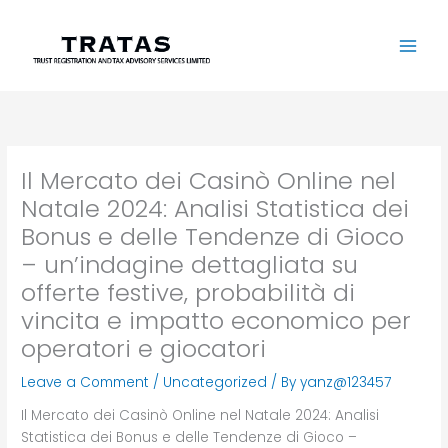
Skip
to
content
Il Mercato dei Casinò Online nel
Natale 2024: Analisi Statistica dei
Bonus e delle Tendenze di Gioco
– un’indagine dettagliata su
offerte festive, probabilità di
vincita e impatto economico per
operatori e giocatori
Leave a Comment
/
Uncategorized
/ By
yanz@123457
Il Mercato dei Casinò Online nel Natale 2024: Analisi
Statistica dei Bonus e delle Tendenze di Gioco –