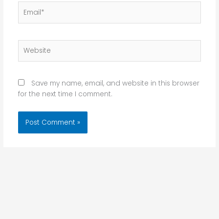
Email*
Website
Save my name, email, and website in this browser
for the next time I comment.