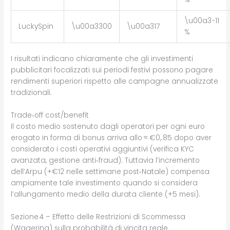
\u00a3−11
LuckySpin
\u00a3300
\u00a317
%
I risultati indicano chiaramente che gli investimenti
pubblicitari focalizzati sui periodi festivi possono pagare
rendimenti superiori rispetto alle campagne annualizzate
tradizionali.
Trade‑off cost/benefit
Il costo medio sostenuto dagli operatori per ogni euro
erogato in forma di bonus arriva allo ≈ €0,.85 dopo aver
considerato i costi operativi aggiuntivi (verifica KYC
avanzata, gestione anti‐fraud). Tuttavia l’incremento
dell’Arpu (+€12 nelle settimane post‐Natale) compensa
ampiamente tale investimento quando si considera
l’allungamento medio della durata cliente (+5 mesi).
Sezione 4 – Effetto delle Restrizioni di Scommessa
(Wagering) sulla probabilità di vincita reale