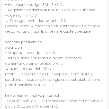
– Incremento budget BONUS +7 %,
– Regolamentazioni restrittive nei Paesi Baltici fissano
wagering min = x40,
→ EV leggermente degradante ‑2 %.
Conseguenza → retention stabile intorno all’8 % mensile
senza variazioni significative nelle quote operative.
Scenario pessimistico
Assunzioni:
– Stagnazione budget BONUS,
– Introduzione obbligatoria de
kYC avanzado
aumentando tempi verifica clienti,
→ aumento CAC del ​+20 %.
Effetto → possibile calo LTV complessivo fino al ‑12 %,
spostando focus verso strategie cross‑sell piuttosto che
grandi bonifiche festose.
Innovazioni normative potenziali
• Possibile obbligo EU sull’esposizione massima annuale ai
giochi d’azzardo (% stipendio);