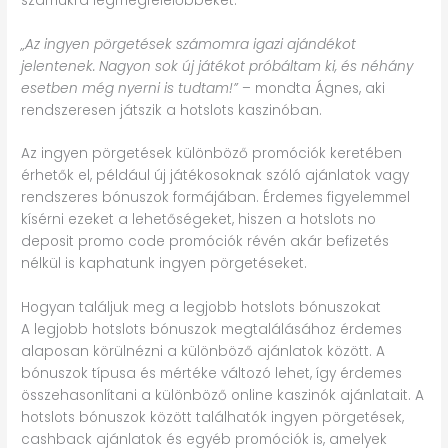
számukra legmegfelelőbbeket.
„Az ingyen pörgetések számomra igazi ajándékot
jelentenek. Nagyon sok új játékot próbáltam ki, és néhány
esetben még nyerni is tudtam!”
– mondta Ágnes, aki
rendszeresen játszik a hotslots kaszinóban.
Az ingyen pörgetések különböző promóciók keretében
érhetők el, például új játékosoknak szóló ajánlatok vagy
rendszeres bónuszok formájában. Érdemes figyelemmel
kísérni ezeket a lehetőségeket, hiszen a hotslots no
deposit promo code promóciók révén akár befizetés
nélkül is kaphatunk ingyen pörgetéseket.
Hogyan találjuk meg a legjobb hotslots bónuszokat
A legjobb hotslots bónuszok megtalálásához érdemes
alaposan körülnézni a különböző ajánlatok között. A
bónuszok típusa és mértéke változó lehet, így érdemes
összehasonlítani a különböző online kaszinók ajánlatait. A
hotslots bónuszok között találhatók ingyen pörgetések,
cashback ajánlatok és egyéb promóciók is, amelyek