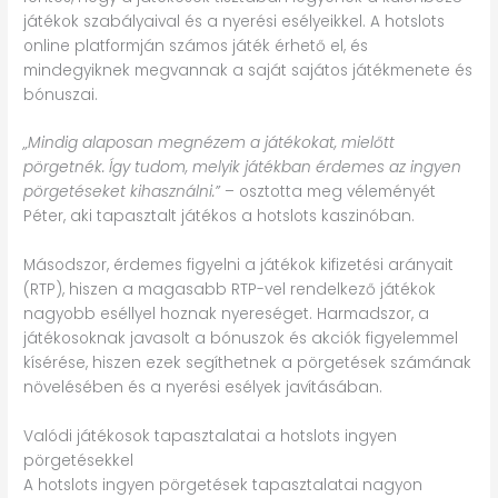
játékok szabályaival és a nyerési esélyeikkel. A hotslots
online platformján számos játék érhető el, és
mindegyiknek megvannak a saját sajátos játékmenete és
bónuszai.
„Mindig alaposan megnézem a játékokat, mielőtt
pörgetnék. Így tudom, melyik játékban érdemes az ingyen
pörgetéseket kihasználni.”
– osztotta meg véleményét
Péter, aki tapasztalt játékos a hotslots kaszinóban.
Másodszor, érdemes figyelni a játékok kifizetési arányait
(RTP), hiszen a magasabb RTP-vel rendelkező játékok
nagyobb eséllyel hoznak nyereséget. Harmadszor, a
játékosoknak javasolt a bónuszok és akciók figyelemmel
kísérése, hiszen ezek segíthetnek a pörgetések számának
növelésében és a nyerési esélyek javításában.
Valódi játékosok tapasztalatai a hotslots ingyen
pörgetésekkel
A hotslots ingyen pörgetések tapasztalatai nagyon