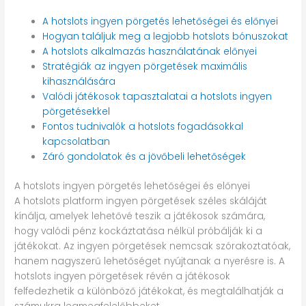
A hotslots ingyen pörgetés lehetőségei és előnyei
Hogyan találjuk meg a legjobb hotslots bónuszokat
A hotslots alkalmazás használatának előnyei
Stratégiák az ingyen pörgetések maximális
kihasználására
Valódi játékosok tapasztalatai a hotslots ingyen
pörgetésekkel
Fontos tudnivalók a hotslots fogadásokkal
kapcsolatban
Záró gondolatok és a jövőbeli lehetőségek
A hotslots ingyen pörgetés lehetőségei és előnyei
A hotslots platform ingyen pörgetések széles skáláját
kínálja, amelyek lehetővé teszik a játékosok számára,
hogy valódi pénz kockáztatása nélkül próbálják ki a
játékokat. Az ingyen pörgetések nemcsak szórakoztatóak,
hanem nagyszerű lehetőséget nyújtanak a nyerésre is. A
hotslots ingyen pörgetések révén a játékosok
felfedezhetik a különböző játékokat, és megtalálhatják a