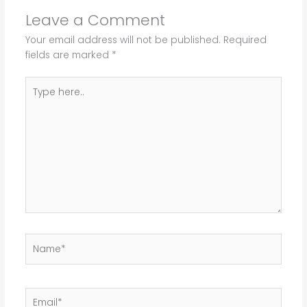
Leave a Comment
Your email address will not be published.
Required
fields are marked
*
Type
here..
Name*
Email*