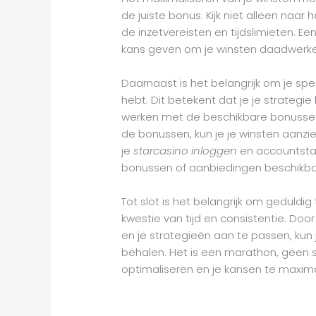
de juiste bonus. Kijk niet alleen naa
de inzetvereisten en tijdslimieten. E
kans geven om je winsten daadwerkel
Daarnaast is het belangrijk om je spe
hebt. Dit betekent dat je je strateg
werken met de beschikbare bonussen.
de bonussen, kun je je winsten aanzi
je
starcasino inloggen
en accountstat
bonussen of aanbiedingen beschikbaa
Tot slot is het belangrijk om geduldig 
kwestie van tijd en consistentie. Do
en je strategieën aan te passen, kun 
behalen. Het is een marathon, geen sp
optimaliseren en je kansen te maxima