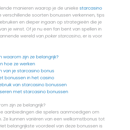
hillende manieren waarop je de unieke
starcasino
 verschillende soorten bonussen verkennen, tips
ebruiken en dieper ingaan op strategieën die je
an je winst. Of je nu een fan bent van spellen in
pannende wereld van
poker starcasino
, er is voor
n waarom zijn ze belangrijk?
en hoe ze werken
n van je starcasino bonus
et bonussen in het casino
ebruik van starcasino bonussen
liseren met starcasino bonussen
om zijn ze belangrijk?
ele aanbiedingen die spelers aanmoedigen om
en. Ze kunnen variëren van een welkomstbonus tot
. Het belangrijkste voordeel van deze bonussen is