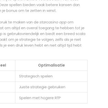
r. Deze spellen bieden vaak betere kansen dan
 je bonus om te zetten in winst.
bruik te maken van de
starcasino app
om
taat om altijd en overal toegang te hebben tot je
 is gebruiksvriendelijk en biedt een breed scala
kt om je strategie te volgen, zelfs als je niet
ls je een druk leven hebt en niet altijd tijd hebt
eel
Optimalisatie
Strategisch spelen
Juiste strategie gebruiken
Spelen met hogere RTP