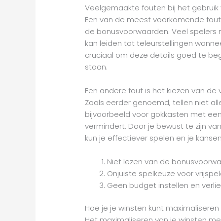
Veelgemaakte fouten bij het gebruik
Een van de meest voorkomende fouten
de bonusvoorwaarden. Veel spelers ne
kan leiden tot teleurstellingen wann
cruciaal om deze details goed te begr
staan.
Een andere fout is het kiezen van de 
Zoals eerder genoemd, tellen niet al
bijvoorbeeld voor gokkasten met een
vermindert. Door je bewust te zijn va
kun je effectiever spelen en je kanse
Niet lezen van de bonusvoorw
Onjuiste spelkeuze voor vrijspe
Geen budget instellen en verl
Hoe je je winsten kunt maximalisere
Het maximaliseren van je winsten me