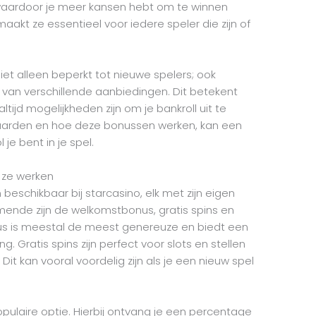
waardoor je meer kansen hebt om te winnen
 maakt ze essentieel voor iedere speler die zijn of
iet alleen beperkt tot nieuwe spelers; ook
van verschillende aanbiedingen. Dit betekent
r altijd mogelijkheden zijn om je bankroll uit te
waarden en hoe deze bonussen werken, kan een
je bent in je spel.
 ze werken
 beschikbaar bij starcasino, elk met zijn eigen
ende zijn de welkomstbonus, gratis spins en
s is meestal de meest genereuze en biedt een
ing. Gratis spins zijn perfect voor slots en stellen
 Dit kan vooral voordelig zijn als je een nieuw spel
pulaire optie. Hierbij ontvang je een percentage