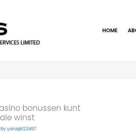
HOME
AB
casino bonussen kunt
ale winst
 By
yanz@123457