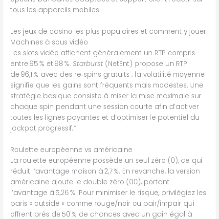
tous les appareils mobiles.
Les jeux de casino les plus populaires et comment y jouer
Machines à sous vidéo
Les slots vidéo affichent généralement un RTP compris
entre 95 % et 98 %.
Starburst
(NetEnt) propose un RTP
de 96,1 % avec des re‑spins gratuits ; la volatilité moyenne
signifie que les gains sont fréquents mais modestes. Une
stratégie basique consiste à miser la mise maximale sur
chaque spin pendant une session courte afin d’activer
toutes les lignes payantes et d’optimiser le potentiel du
jackpot progressif.*
Roulette européenne vs américaine
La roulette européenne possède un seul zéro (0), ce qui
réduit l’avantage maison à 2,7 %. En revanche, la version
américaine ajoute le double zéro (00), portant
l’avantage à 5,26 %. Pour minimiser le risque, privilégiez les
paris « outside » comme rouge/noir ou pair/impair qui
offrent près de 50 % de chances avec un gain égal à