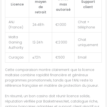
moyen
Support
Licence
max
de
client
autorisé
retrait
ANJ
Chat +
24‑48 h
€1 000
(France)
téléphone
Malta
Chat
Gaming
12‑24 h
€2 000
uniquement
Authority
Curaçao
≤72 h
€500
Email
Cette comparaison montre clairement que la licence
maltaise combine rapidité financière et généreux
programmes promotionnels, tandis que l’ANJ reste la
référence française en matière de protection du joueur.
En résumé, un bon casino doit réunir licence solide,
réputation vérifiée par Basketnews.Net, catalogue riche,
options bancaires adaptées et support client réactif sur