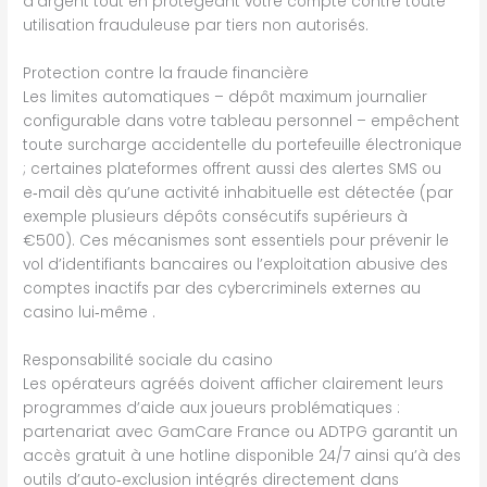
d’argent tout en protégeant votre compte contre toute
utilisation frauduleuse par tiers non autorisés.
Protection contre la fraude financière
Les limites automatiques – dépôt maximum journalier
configurable dans votre tableau personnel – empêchent
toute surcharge accidentelle du portefeuille électronique
; certaines plateformes offrent aussi des alertes SMS ou
e‑mail dès qu’une activité inhabituelle est détectée (par
exemple plusieurs dépôts consécutifs supérieurs à
€500). Ces mécanismes sont essentiels pour prévenir le
vol d’identifiants bancaires ou l’exploitation abusive des
comptes inactifs par des cybercriminels externes au
casino lui‑même .
Responsabilité sociale du casino
Les opérateurs agréés doivent afficher clairement leurs
programmes d’aide aux joueurs problématiques :
partenariat avec GamCare France ou ADTPG garantit un
accès gratuit à une hotline disponible 24/7 ainsi qu’à des
outils d’auto‑exclusion intégrés directement dans