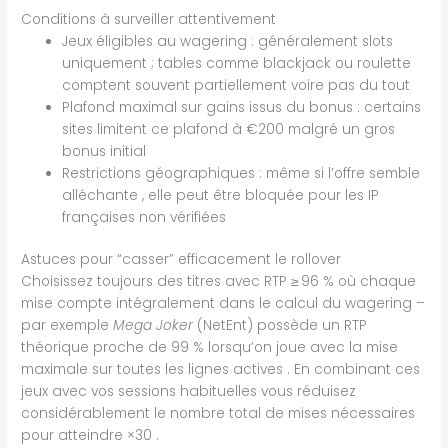
Conditions à surveiller attentivement
Jeux éligibles au wagering : généralement slots
uniquement ; tables comme blackjack ou roulette
comptent souvent partiellement voire pas du tout
Plafond maximal sur gains issus du bonus : certains
sites limitent ce plafond à €200 malgré un gros
bonus initial
Restrictions géographiques : même si l’offre semble
alléchante , elle peut être bloquée pour les IP
françaises non vérifiées
Astuces pour “casser” efficacement le rollover
Choisissez toujours des titres avec RTP ≥ 96 % où chaque
mise compte intégralement dans le calcul du wagering –
par exemple
Mega Joker
(NetEnt) possède un RTP
théorique proche de 99 % lorsqu’on joue avec la mise
maximale sur toutes les lignes actives . En combinant ces
jeux avec vos sessions habituelles vous réduisez
considérablement le nombre total de mises nécessaires
pour atteindre ×30 .