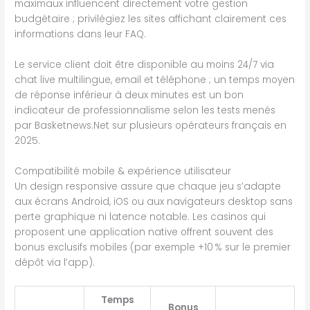
maximaux influencent directement votre gestion
budgétaire ; privilégiez les sites affichant clairement ces
informations dans leur FAQ.
Le service client doit être disponible au moins 24/7 via
chat live multilingue, email et téléphone ; un temps moyen
de réponse inférieur à deux minutes est un bon
indicateur de professionnalisme selon les tests menés
par Basketnews.Net sur plusieurs opérateurs français en
2025.
Compatibilité mobile & expérience utilisateur
Un design responsive assure que chaque jeu s’adapte
aux écrans Android, iOS ou aux navigateurs desktop sans
perte graphique ni latence notable. Les casinos qui
proposent une application native offrent souvent des
bonus exclusifs mobiles (par exemple +10 % sur le premier
dépôt via l’app).
Temps
Bonus