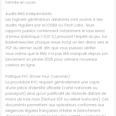
l’année en cours.
Audits RNG indépendants
Les logiciels générateurs aléatoires sont soumis à des
audits réguliers par eCOGRA ou iTech Labs ; leurs
rapports publics contiennent notamment le taux exact
d’erreur statistique (<0,01 %) prouvant l’équité du jeu. Sur
Basketnews.Net, chaque revue inclut un lien direct vers le
PDF du dernier audit afin que vous puissiez vérifier
vous‑même que le RNG n’a pas été manipulé depuis son
lancement en janvier 2026 pour certains nouveaux
casinos en ligne .
Politique KYC (Know Your Customer)
La procédure KYC requiert généralement une copie
d’une pièce d’identité officielle (carte nationale ou
passeport) ainsi qu’un justificatif de domicile datant de
moins de trois mois (facture EDF ou relevé bancaire). Ces
documents permettent aux opérateurs conformes aux
exigences légales françaises d’éviter le blanchiment