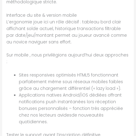
méthodologique stricte.
Interface du site & version mobile
L’ergonomie joue ici un rôle décisif : tableau bord clair
affichant solde actuel, historique transactions filtrable
par date/jeu/montant permet au joueur avancé comme
au novice naviguer sans effort.
Sur mobile , nous privilégions aujourd’hui deux approches
:
Sites responsives optimisés HTML5 fonctionnant
parfaitement même sous réseaux mobiles faibles
grâce au chargement différentiel (« lazy load »).
Applications natives Android/iOS dédiées offrant
notifications push instantanées lors réception
bonuses personnalisés – fonction très appréciée
chez nos lecteurs avidesde nouveautés
quotidiennes.​
Tester le support avant l’inscription définitive