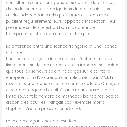
consulter les conditions générales où sont détaillés les
droits du joueur et les obligations du prestataire. Les
audits indépendants tels qu’eCOGRA ou iTech Labs
publient régulièrement leurs rapports d’inspection ; leur
présence sur le site est un bon indicateur de
transparence et de conformité technique.
La différence entre une licence française et une licence
offshore
Une licence française impose aux opérateurs un taux
fiscal réduit sur les gains des joueurs français mais exige
que tous les serveurs soient hébergés sur le territoire
européen afin d’assurer un contrôle direct par l’ANJ. En
revanche, une licence offshore comme celle de Curaçao
offre davantage de flexibilité tarifaire aux casinos mais
limite souvent le nombre de méthodes bancaires locales
disponibles pour les Français (par exemple moins
d’options Visa ou prélèvements SEPA).
Le rôle des organismes de test tiers