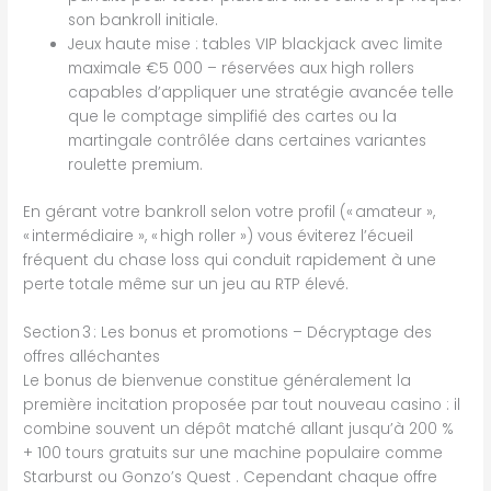
son bankroll initiale.
Jeux haute mise : tables VIP blackjack avec limite
maximale €5 000 – réservées aux high rollers
capables d’appliquer une stratégie avancée telle
que le comptage simplifié des cartes ou la
martingale contrôlée dans certaines variantes
roulette premium.
En gérant votre bankroll selon votre profil (« amateur »,
« intermédiaire », « high roller ») vous éviterez l’écueil
fréquent du chase loss qui conduit rapidement à une
perte totale même sur un jeu au RTP élevé.
Section 3 : Les bonus et promotions – Décryptage des
offres alléchantes
Le bonus de bienvenue constitue généralement la
première incitation proposée par tout nouveau casino : il
combine souvent un dépôt matché allant jusqu’à 200 %
+ 100 tours gratuits sur une machine populaire comme
Starburst ou Gonzo’s Quest . Cependant chaque offre