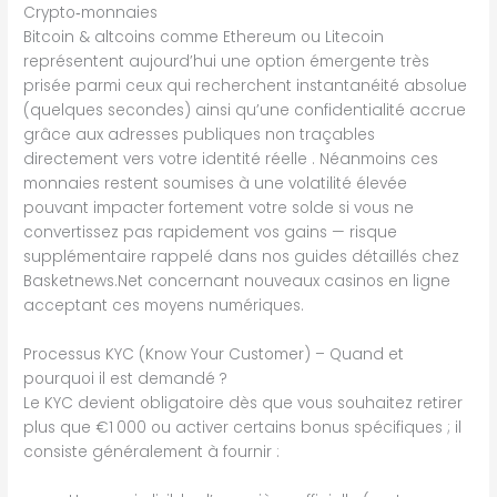
Crypto‑monnaies
Bitcoin & altcoins comme Ethereum ou Litecoin
représentent aujourd’hui une option émergente très
prisée parmi ceux qui recherchent instantanéité absolue
(quelques secondes) ainsi qu’une confidentialité accrue
grâce aux adresses publiques non traçables
directement vers votre identité réelle . Néanmoins ces
monnaies restent soumises à une volatilité élevée
pouvant impacter fortement votre solde si vous ne
convertissez pas rapidement vos gains — risque
supplémentaire rappelé dans nos guides détaillés chez
Basketnews.Net concernant nouveaux casinos en ligne
acceptant ces moyens numériques.
Processus KYC (Know Your Customer) – Quand et
pourquoi il est demandé ?
Le KYC devient obligatoire dès que vous souhaitez retirer
plus que €1 000 ou activer certains bonus spécifiques ; il
consiste généralement à fournir :