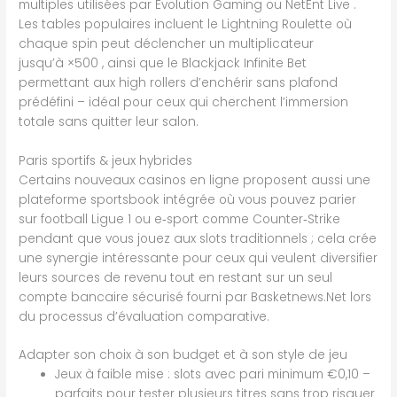
multiples utilisées par Evolution Gaming ou NetEnt Live .
Les tables populaires incluent le Lightning Roulette où
chaque spin peut déclencher un multiplicateur
jusqu’à ×500 , ainsi que le Blackjack Infinite Bet
permettant aux high rollers d’enchérir sans plafond
prédéfini – idéal pour ceux qui cherchent l’immersion
totale sans quitter leur salon.
Paris sportifs & jeux hybrides
Certains nouveaux casinos en ligne proposent aussi une
plateforme sportsbook intégrée où vous pouvez parier
sur football Ligue 1 ou e‑sport comme Counter‑Strike
pendant que vous jouez aux slots traditionnels ; cela crée
une synergie intéressante pour ceux qui veulent diversifier
leurs sources de revenu tout en restant sur un seul
compte bancaire sécurisé fourni par Basketnews.Net lors
du processus d’évaluation comparative.
Adapter son choix à son budget et à son style de jeu
Jeux à faible mise : slots avec pari minimum €0,10 –
parfaits pour tester plusieurs titres sans trop risquer