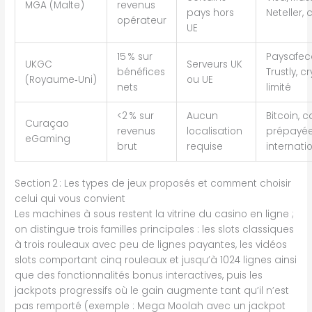
MGA (Malte)
revenus
pays hors
Neteller, 
opérateur
UE
15 % sur
Paysafec
UKGC
Serveurs UK
bénéfices
Trustly, c
(Royaume‑Uni)
ou UE
nets
limité
<2 % sur
Aucun
Bitcoin, c
Curaçao
revenus
localisation
prépayé
eGaming
brut
requise
internati
Section 2 : Les types de jeux proposés et comment choisir
celui qui vous convient
Les machines à sous restent la vitrine du casino en ligne ;
on distingue trois familles principales : les slots classiques
à trois rouleaux avec peu de lignes payantes, les vidéos
slots comportant cinq rouleaux et jusqu’à 1024 lignes ainsi
que des fonctionnalités bonus interactives, puis les
jackpots progressifs où le gain augmente tant qu’il n’est
pas remporté (exemple : Mega Moolah avec un jackpot