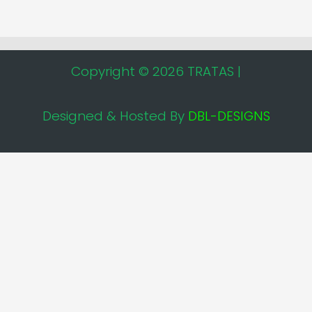
Copyright © 2026 TRATAS |
Designed & Hosted By
DBL-DESIGNS