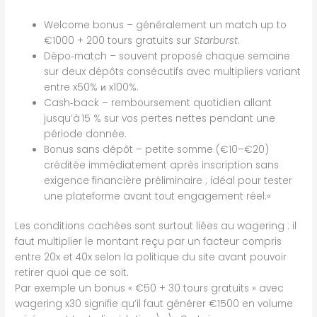
Welcome bonus – généralement un match up to
€1000 + 200 tours gratuits sur
Starburst
.
Dépo‑match – souvent proposé chaque semaine
sur deux dépôts consécutifs avec multipliers variant
entre x50% и x100%.
Cash‑back – remboursement quotidien allant
jusqu’à 15 % sur vos pertes nettes pendant une
période donnée.
Bonus sans dépôt – petite somme (€10–€20)
créditée immédiatement après inscription sans
exigence financière préliminaire ; idéal pour tester
une plateforme avant tout engagement réel.«
Les conditions cachées sont surtout liées au wagering : il
faut multiplier le montant reçu par un facteur compris
entre 20x et 40x selon la politique du site avant pouvoir
retirer quoi que ce soit.
Par exemple un bonus « €50 + 30 tours gratuits » avec
wagering x30 signifie qu’il faut générer €1500 en volume