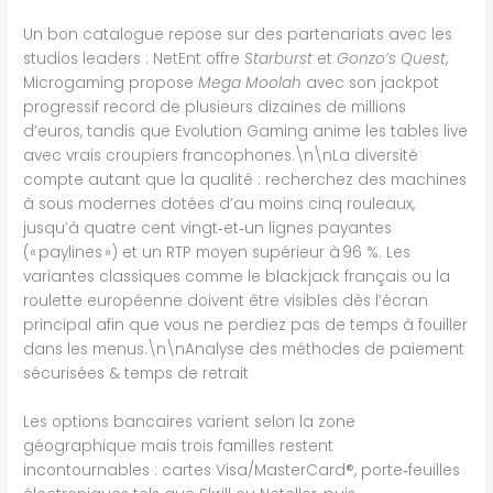
Un bon catalogue repose sur des partenariats avec les
studios leaders : NetEnt offre
Starburst
et
Gonzo’s Quest
,
Microgaming propose
Mega Moolah
avec son jackpot
progressif record de plusieurs dizaines de millions
d’euros, tandis que Evolution Gaming anime les tables live
avec vrais croupiers francophones.\n\nLa diversité
compte autant que la qualité : recherchez des machines
à sous modernes dotées d’au moins cinq rouleaux,
jusqu’à quatre cent vingt‑et‑un lignes payantes
(« paylines ») et un RTP moyen supérieur à 96 %. Les
variantes classiques comme le blackjack français ou la
roulette européenne doivent être visibles dès l’écran
principal afin que vous ne perdiez pas de temps à fouiller
dans les menus.\n\nAnalyse des méthodes de paiement
sécurisées & temps de retrait
Les options bancaires varient selon la zone
géographique mais trois familles restent
incontournables : cartes Visa/MasterCard®, porte‑feuilles