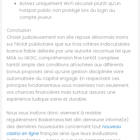
Activez uniquement Wi‑Fi sécurisé plutôt qu’un
hotspot public non protégé lors du login au
compte joueur.
Conclusion
Choisir judicieusement son site repose désormais moins
sur l’éclat publicitaire que sur trois critères indiscutables :
licence fiable délivrée par une autorité reconnue tel que
MGA ou UKGC, compréhension fine tantôt complexe
tantôt simple des conditions attachées aux différents
bonus proposés ainsi qu’une gestion disciplinée voire
automatisée du capital engagé.​ En respectant ces
principes fondamentaux vous maximisez non seulement
vos chances financières mais surtout assurez une
expérience ludique saine et durable.​
Nous vous invitons donc vivement à revisiter
régulièrement Basketnews.Net afin demeurer informé(e)
des dernières nouveautés concernant tout
nouveau
casino en ligne
français ainsi que leurs évaluations