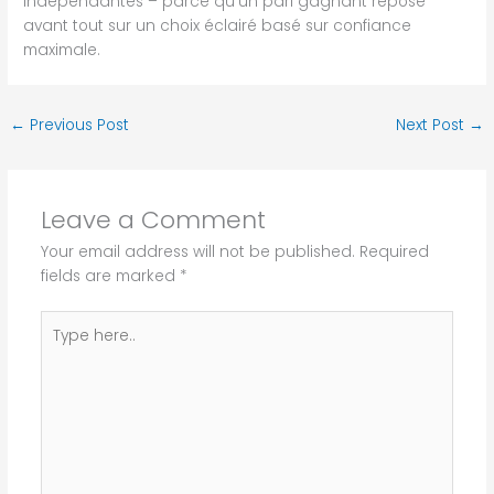
indépendantes – parce qu’un pari gagnant repose
avant tout sur un choix éclairé basé sur confiance
maximale.​
←
Previous Post
Next Post
→
Leave a Comment
Your email address will not be published.
Required
fields are marked
*
Type
here..