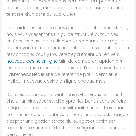
puissants et aux connexions haut débit qui permettent
de jouer partout, même dans le métro parisien ou sur la
terrasse d’un café du Sud‑Ouest.
Pour aider les joueurs à naviguer dans cet univers dense,
nous vous présentons un guide structuré autour des
critères les plus fiables : licences reconnues, catalogue
de jeux varié, offres promotionnelles claires et outils de jeu
responsable. Vous y trouverez également un lien vers
nouveau casino en ligne
afin de comparer rapidement
les plateformes recommandées par l’équipe experte de
Basketnews.Net, le site de référence pour identifier le
meilleur nouveau casino en ligne chaque mois.
Dans les pages qui suivent nous détaillerons comment
choisir un site sécurisé, décrypter les bonus sans se faire
piéger par le wagering excessif, maîtriser les titres phares
comme les slots à haute volatilité ou le blackjack français,
adopter une gestion stricte du budget et optimiser
l’expérience sur mobile tout en protégeant vos données
personnelles.