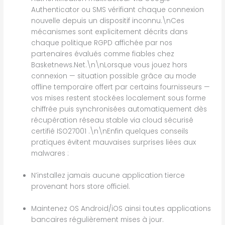
Authenticator ou SMS vérifiant chaque connexion
nouvelle depuis un dispositif inconnu.\nCes
mécanismes sont explicitement décrits dans
chaque politique RGPD affichée par nos
partenaires évalués comme fiables chez
Basketnews.Net.\n\nLorsque vous jouez hors
connexion — situation possible grâce au mode
offline temporaire offert par certains fournisseurs —
vos mises restent stockées localement sous forme
chiffrée puis synchronisées automatiquement dès
récupération réseau stable via cloud sécurisé
certifié ISO27001 .\n\nEnfin quelques conseils
pratiques évitent mauvaises surprises liées aux
malwares :
N’installez jamais aucune application tierce
provenant hors store officiel.
Maintenez OS Android/iOS ainsi toutes applications
bancaires régulièrement mises à jour.