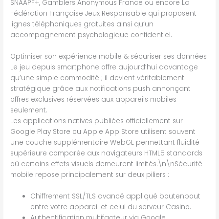
SNAAPF+, Gamblers Anonymous France ou encore La
Fédération Française Jeux Responsable qui proposent
lignes téléphoniques gratuites ainsi qu’un
accompagnement psychologique confidentiel.
Optimiser son expérience mobile & sécuriser ses données
Le jeu depuis smartphone offre aujourd’hui davantage
qu’une simple commodité ; il devient véritablement
stratégique grâce aux notifications push annonçant
offres exclusives réservées aux appareils mobiles
seulement.
Les applications natives publiées officiellement sur
Google Play Store ou Apple App Store utilisent souvent
une couche supplémentaire WebGL permettant fluidité
supérieure comparée aux navigateurs HTML5 standards
où certains effets visuels demeurent limités.\n\nSécurité
mobile repose principalement sur deux piliers :
Chiffrement SSL/TLS avancé appliqué bout­en­bout
entre votre appareil et celui du serveur Casino.
Authentification multifacteur via Google