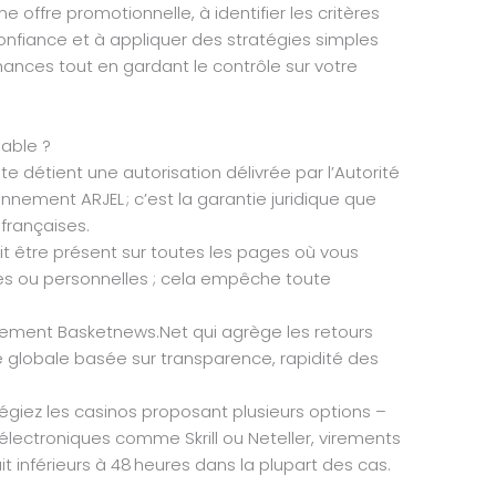
 offre promotionnelle, à identifier les critères
onfiance et à appliquer des stratégies simples
ances tout en gardant le contrôle sur votre
iable ?
te détient une autorisation délivrée par l’Autorité
nnement ARJEL ; c’est la garantie juridique que
 françaises.
oit être présent sur toutes les pages où vous
es ou personnelles ; cela empêche toute
èrement Basketnews.Net qui agrège les retours
te globale basée sur transparence, rapidité des
ilégiez les casinos proposant plusieurs options –
 électroniques comme Skrill ou Neteller, virements
t inférieurs à 48 heures dans la plupart des cas.