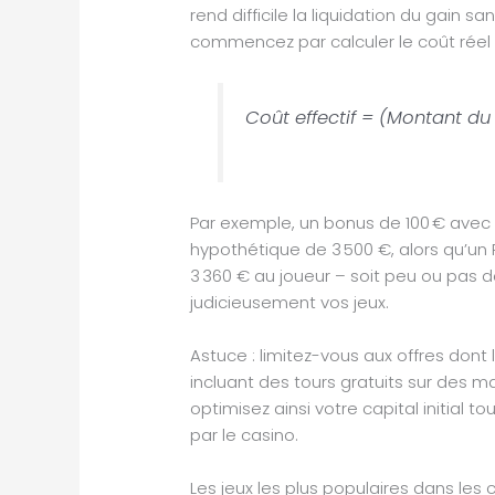
rend difficile la liquidation du gain s
commencez par calculer le coût réel 
Coût effectif = (Montant d
Par exemple, un bonus de 100 € avec 
hypothétique de 3 500 €, alors qu’u
3 360 € au joueur – soit peu ou pas de
judicieusement vos jeux.
Astuce : limitez-vous aux offres dont l
incluant des tours gratuits sur des m
optimisez ainsi votre capital initial 
par le casino.
Les jeux les plus populaires dans les 