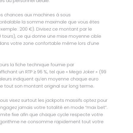
es au personnel dédié.
vos chances aux machines à sous
au préalable la somme maximale que vous êtes
exemple : 200 €). Divisez ce montant par le
0 tours), ce qui donne une mise moyenne cible
r dans votre zone confortable même lors d’une
jours la fiche technique fournie par
affichant un RTP ≥ 96 %, tel que « Mega Joker » (99
 valeurs indiquent qu’en moyenne chaque euro
e tout son montant original sur long terme.
 vous visez surtout les jackpots massifs optez pour
engagez jamais votre totalité en mode “max bet”.
 limite fixe afin que chaque cycle respecte votre
’algorithme ne consomme rapidement tout votre