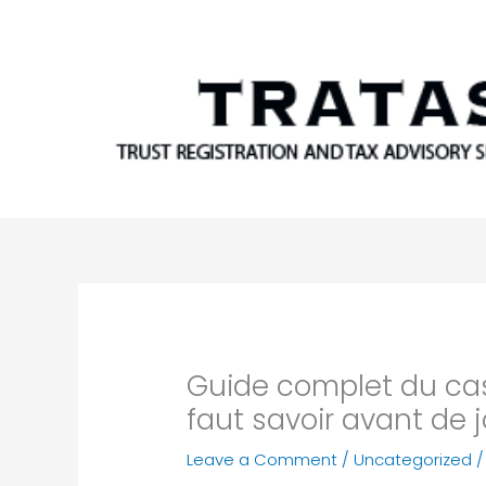
Skip
to
content
Guide complet du casin
faut savoir avant de 
Leave a Comment
/
Uncategorized
/