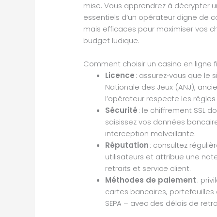
mise. Vous apprendrez à décrypter une
essentiels d’un opérateur digne de c
mais efficaces pour maximiser vos ch
budget ludique.
Comment choisir un casino en ligne f
Licence
: assurez‑vous que le si
Nationale des Jeux (ANJ), ancie
l’opérateur respecte les règles
Sécurité
: le chiffrement SSL d
saisissez vos données bancair
interception malveillante.
Réputation
: consultez réguli
utilisateurs et attribue une no
retraits et service client.
Méthodes de paiement
: priv
cartes bancaires, portefeuilles
SEPA – avec des délais de retrai