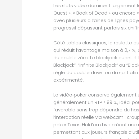
Les slots vidéo dominent largement le
Quest », « Book of Dead » ou encore «
avec plusieurs dizaines de lignes p
progressif dépassant parfois six chiffr
Côté tables classiques, la roulette e
qui réduit l’avantage maison à 2,7 %,
du double zéro. Le blackjack quant à 
Blackjack”, “Infinite Blackjack” ou “B
règle du double down ou du split afin
expérimenté.
Le vidéo‑poker conserve également une
généralement un RTP > 99 %, idéal p
favorable sans trop dépendre du hasar
l’interaction réelle via webcam : crou
poker Texas Hold’em Live créent une 
permettant aux joueurs français d’util