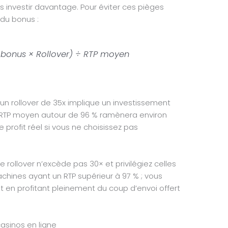
ans investir davantage. Pour éviter ces pièges
du bonus :
u bonus × Rollover) ÷ RTP moyen
un rollover de 35x implique un investissement
n RTP moyen autour de 96 % ramènera environ
 profit réel si vous ne choisissez pas
e rollover n’excède pas 30× et privilégiez celles
achines ayant un RTP supérieur à 97 % ; vous
tout en profitant pleinement du coup d’envoi offert
casinos en ligne