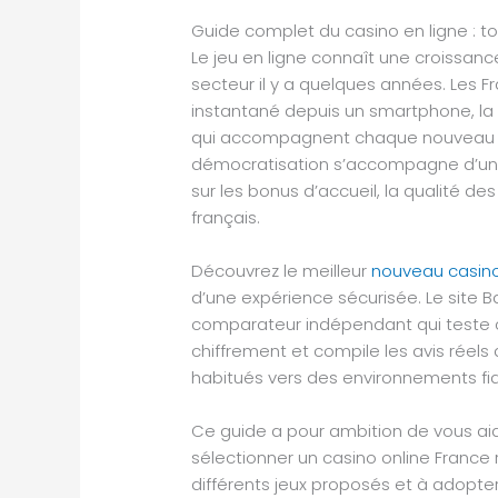
Guide complet du casino en ligne : tou
Le jeu en ligne connaît une croissanc
secteur il y a quelques années. Les 
instantané depuis un smartphone, la 
qui accompagnent chaque nouveau 
démocratisation s’accompagne d’une 
sur les bonus d’accueil, la qualité des
français.
Découvrez le meilleur
nouveau casino
d’une expérience sécurisée. Le site
comparateur indépendant qui teste c
chiffrement et compile les avis réels
habitués vers des environnements fiab
Ce guide a pour ambition de vous aider
sélectionner un casino online Franc
différents jeux proposés et à adopte