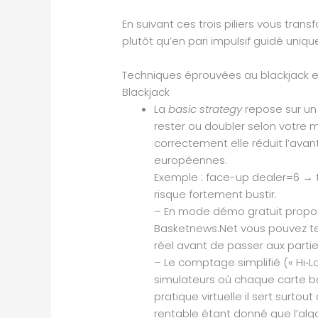
En suivant ces trois piliers vous tra
plutôt qu’en pari impulsif guidé uniqu
Techniques éprouvées au blackjack et
Blackjack
La
basic strategy
repose sur un
rester ou doubler selon votre m
correctement elle réduit l’av
européennes.
Exemple : face-up dealer=6 → to
risque fortement bustir.
– En mode démo gratuit propo
Basketnews.Net vous pouvez tes
réel avant de passer aux partie
– Le comptage simplifié (« Hi‑
simulateurs où chaque carte ba
pratique virtuelle il sert sur
rentable étant donné que l’a