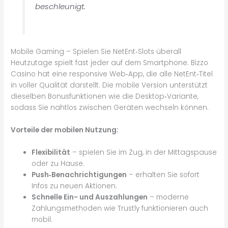
beschleunigt.
Mobile Gaming – Spielen Sie NetEnt‑Slots überall
Heutzutage spielt fast jeder auf dem Smartphone. Bizzo
Casino hat eine responsive Web‑App, die alle NetEnt‑Titel
in voller Qualität darstellt. Die mobile Version unterstützt
dieselben Bonusfunktionen wie die Desktop‑Variante,
sodass Sie nahtlos zwischen Geräten wechseln können.
Vorteile der mobilen Nutzung:
Flexibilität
– spielen Sie im Zug, in der Mittagspause
oder zu Hause.
Push‑Benachrichtigungen
– erhalten Sie sofort
Infos zu neuen Aktionen.
Schnelle Ein- und Auszahlungen
– moderne
Zahlungsmethoden wie Trustly funktionieren auch
mobil.