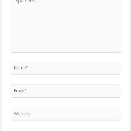
here..
Name*
Email*
Website