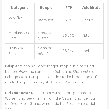
Kategorie
Beispiel
RTP
Volatilität
Low‑Risk
Starburst
96,1 %
Niedrig
Slots
Medium‑Risk
Gonzo’s
95,97 %
Mittel
Slots
Quest
High‑Risk
Dead or
96,8 %
Hoch
Slots
Alive 2
Beispiel:
Wenn Sie lieber länger im Spiel bleiben und
kleinere Gewinne sammeln möchten, ist
Starburst
die
richtige Wahl. Für Spieler, die das Risiko lieben und auf
große Jackpots hoffen, ist
Dead or Alive 2
ideal.
Did You Know?
NetEnt‑Slots nutzen häufig mehrere
Walzen und Gewinnlinien, um die Gewinnchancen zu
erhöhen – ein Grund, warum sie bei Spielern so beliebt