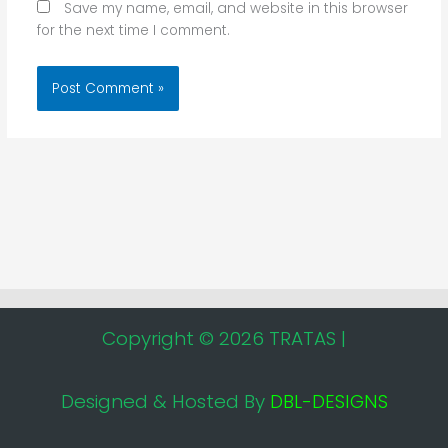
Save my name, email, and website in this browser
for the next time I comment.
Copyright © 2026 TRATAS |
Designed & Hosted By
DBL-DESIGNS