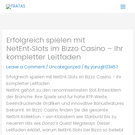
Skip
to
content
Erfolgreich spielen mit
NetEnt‑Slots im Bizzo Casino – Ihr
kompletter Leitfaden
Leave a Comment
/
Uncategorized
/ By
yanz@123457
Erfolgreich spielen mit NetEnt‑Slots im Bizzo Casino – Ihr
kompletter Leitfaden
NetEnt gehört zu den renommiertesten Slot‑Entwicklern
der Branche. Ihre Spiele sind für hohe RTP‑Werte,
beeindruckende Grafiken und innovative Bonusfeatures
bekannt. Im Bizzo Casino finden Sie die gesamte
NetEnt‑Kollektion – von Klassikern wie
Starburst
bis zu
neueren Hits wie
Gonzo’s Quest Megaways
. Dieser
Leitfaden erklärt, warum NetEnt‑Slots bei Bizzo so beliebt