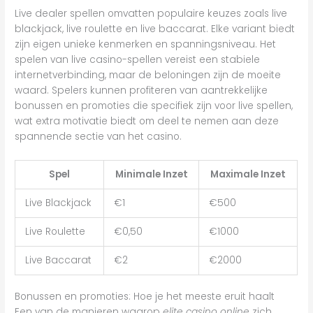
Live dealer spellen omvatten populaire keuzes zoals live
blackjack, live roulette en live baccarat. Elke variant biedt
zijn eigen unieke kenmerken en spanningsniveau. Het
spelen van live casino-spellen vereist een stabiele
internetverbinding, maar de beloningen zijn de moeite
waard. Spelers kunnen profiteren van aantrekkelijke
bonussen en promoties die specifiek zijn voor live spellen,
wat extra motivatie biedt om deel te nemen aan deze
spannende sectie van het casino.
Spel
Minimale Inzet
Maximale Inzet
Live Blackjack
€1
€500
Live Roulette
€0,50
€1000
Live Baccarat
€2
€2000
Bonussen en promoties: Hoe je het meeste eruit haalt
Een van de manieren waarop
elite casino online
zich