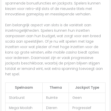
spannende bonusfuncties en jackpots. Spelers kunnen
kiezen voor retro-stijl slots of de nieuwste titels met
innovatieve gameplay en meeslepende verhalen.
Een belangrijk aspect van slots is de variëteit aan
inzetmogelijkheden. Spelers kunnen hun inzetten
aanpassen aan hun budget, wat zorgt voor een breed
scala aan speelstijlen. Of je nu wilt spelen met lage
inzetten voor wat plezier of met hoge inzetten voor de
kans op grote winsten,
elite mobile casino
biedt opties
voor iedereen. Daarnaast zijn er vaak progressieve
jackpots beschikbaar, waarbij de prijzen blijven stijgen
totdat er iemand wint, wat extra spanning toevoegt aan
het spel.
Spelnaam
Thema
Jackpot Type
Starburst
Ruimte
Geen
Mega Moolah
Dieren
Progressief