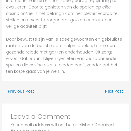
informatie te lezen en hun speelgedrag regelmatig te
evalueren. Door te genieten van de spellen op
elite
casino online
, is het belangrijk om het plezier voorop te
stellen en ervoor te zorgen dat gokken een leuke en
veilige activiteit blijft.
Door bewust te zijn van je speelgewoonten en gebruik te
maken van de beschikbare hulpmiddelen, kun je een
gezonde relatie met gokken onderhouden. Dit zorgt
ervoor dat je kunt blijven genieten van de spannende
spellen die
casino elite
te bieden heeft, zonder dat het
ten koste gaat van je welzijn.
←
Previous Post
Next Post
→
Leave a Comment
Your email address will not be published.
Required