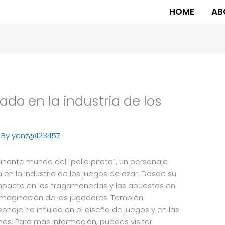
HOME
AB
gado en la industria de los
 By
yanz@123457
cinante mundo del “pollo pirata”, un personaje
a en la industria de los juegos de azar. Desde su
impacto en las tragamonedas y las apuestas en
a imaginación de los jugadores. También
naje ha influido en el diseño de juegos y en las
nos. Para más información, puedes visitar