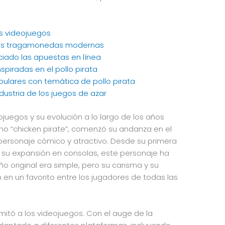
los videojuegos
n las tragamonedas modernas
ciado las apuestas en línea
spiradas en el pollo pirata
ulares con temática de pollo pirata
industria de los juegos de azar
deojuegos y su evolución a lo largo de los años
omo “chicken pirate”, comenzó su andanza en el
ersonaje cómico y atractivo. Desde su primera
 su expansión en consolas, este personaje ha
 original era simple, pero su carisma y su
n en un favorito entre los jugadores de todas las
limitó a los videojuegos. Con el auge de la