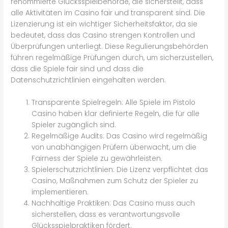
renommierte Glücksspielbehörde, die sicherstellt, dass
alle Aktivitäten im Casino fair und transparent sind. Die
Lizenzierung ist ein wichtiger Sicherheitsfaktor, da sie
bedeutet, dass das Casino strengen Kontrollen und
Überprüfungen unterliegt. Diese Regulierungsbehörden
führen regelmäßige Prüfungen durch, um sicherzustellen,
dass die Spiele fair sind und dass die
Datenschutzrichtlinien eingehalten werden.
Transparente Spielregeln: Alle Spiele im Pistolo
Casino haben klar definierte Regeln, die für alle
Spieler zugänglich sind.
Regelmäßige Audits: Das Casino wird regelmäßig
von unabhängigen Prüfern überwacht, um die
Fairness der Spiele zu gewährleisten.
Spielerschutzrichtlinien: Die Lizenz verpflichtet das
Casino, Maßnahmen zum Schutz der Spieler zu
implementieren.
Nachhaltige Praktiken: Das Casino muss auch
sicherstellen, dass es verantwortungsvolle
Glücksspielpraktiken fördert.