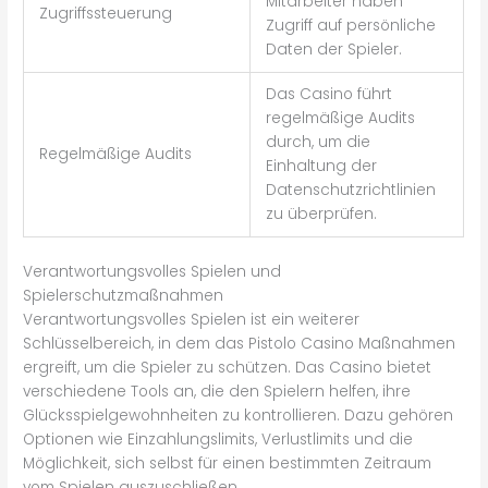
Mitarbeiter haben
Zugriffssteuerung
Zugriff auf persönliche
Daten der Spieler.
Das Casino führt
regelmäßige Audits
durch, um die
Regelmäßige Audits
Einhaltung der
Datenschutzrichtlinien
zu überprüfen.
Verantwortungsvolles Spielen und
Spielerschutzmaßnahmen
Verantwortungsvolles Spielen ist ein weiterer
Schlüsselbereich, in dem das Pistolo Casino Maßnahmen
ergreift, um die Spieler zu schützen. Das Casino bietet
verschiedene Tools an, die den Spielern helfen, ihre
Glücksspielgewohnheiten zu kontrollieren. Dazu gehören
Optionen wie Einzahlungslimits, Verlustlimits und die
Möglichkeit, sich selbst für einen bestimmten Zeitraum
vom Spielen auszuschließen.