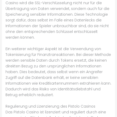
Casino wird die SSL-Verschlüsselung nicht nur für die
Übertragung von Daten verwendet, sondern auch für die
Speicherung sensibler Informationen. Diese Technologie
sorgt dafür, dass selbst im Falle eines Datenlecks die
Informationen der Spieler unbrauchbar sind, da sie nicht
ohne den entsprechenden Schlüssel entschlüsselt
werden können.
Ein weiterer wichtiger Aspekt ist die Verwendung von
Tokenisierung für Finanztransaktionen. Bei dieser Methode
werden sensible Daten durch Tokens ersetzt, die keinen
direkten Bezug zu den ursprünglichen Informationen
haben. Dies bedeutet, dass selbst wenn ein Angreifer
Zugriff auf die Datenbank erhält, er keine sensiblen
Informationen wie Kreditkartennummern extrahieren kann.
Dadurch wird das Risiko von Identitätsdiebstahl und
Betrug erheblich reduziert.
Regulierung und Lizenzierung des Pistolo Casinos
Das Pistolo Casino ist lizenziert und reguliert durch eine