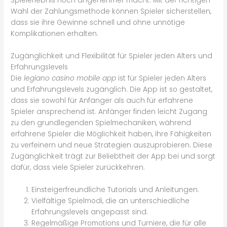
Spielerlebnis noch angenehmer macht. Mit der richtigen
Wahl der Zahlungsmethode können Spieler sicherstellen,
dass sie ihre Gewinne schnell und ohne unnötige
Komplikationen erhalten.
Zugänglichkeit und Flexibilität für Spieler jeden Alters und
Erfahrungslevels
Die
legiano casino mobile app
ist für Spieler jeden Alters
und Erfahrungslevels zugänglich. Die App ist so gestaltet,
dass sie sowohl für Anfänger als auch für erfahrene
Spieler ansprechend ist. Anfänger finden leicht Zugang
zu den grundlegenden Spielmechaniken, während
erfahrene Spieler die Möglichkeit haben, ihre Fähigkeiten
zu verfeinern und neue Strategien auszuprobieren. Diese
Zugänglichkeit trägt zur Beliebtheit der App bei und sorgt
dafür, dass viele Spieler zurückkehren.
Einsteigerfreundliche Tutorials und Anleitungen.
Vielfältige Spielmodi, die an unterschiedliche
Erfahrungslevels angepasst sind.
Regelmäßige Promotions und Turniere, die für alle