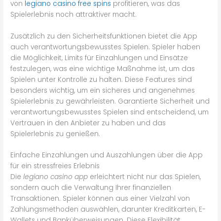
von
legiano casino free spins
profitieren, was das
Spielerlebnis noch attraktiver macht.
Zusätzlich zu den Sicherheitsfunktionen bietet die App
auch verantwortungsbewusstes Spielen. Spieler haben
die Möglichkeit, Limits für Einzahlungen und Einsätze
festzulegen, was eine wichtige Maßnahme ist, um das
Spielen unter Kontrolle zu halten. Diese Features sind
besonders wichtig, um ein sicheres und angenehmes
Spielerlebnis zu gewährleisten. Garantierte Sicherheit und
verantwortungsbewusstes Spielen sind entscheidend, um
Vertrauen in den Anbieter zu haben und das
Spielerlebnis zu genießen.
Einfache Einzahlungen und Auszahlungen über die App
für ein stressfreies Erlebnis
Die
legiano casino app
erleichtert nicht nur das Spielen,
sondern auch die Verwaltung Ihrer finanziellen
Transaktionen. Spieler können aus einer Vielzahl von
Zahlungsmethoden auswählen, darunter Kreditkarten, E-
Wallets und Banküberweisungen. Diese Flexibilität