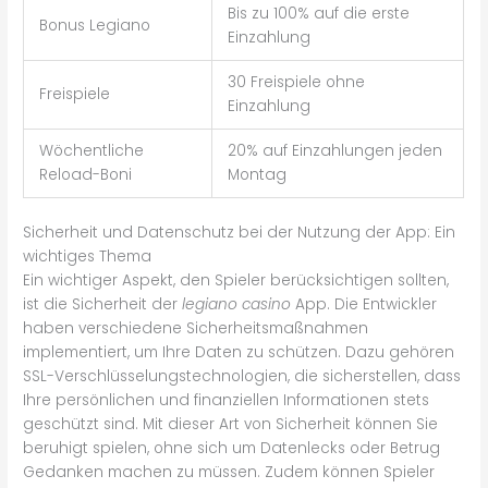
Bis zu 100% auf die erste
Bonus Legiano
Einzahlung
30 Freispiele ohne
Freispiele
Einzahlung
Wöchentliche
20% auf Einzahlungen jeden
Reload-Boni
Montag
Sicherheit und Datenschutz bei der Nutzung der App: Ein
wichtiges Thema
Ein wichtiger Aspekt, den Spieler berücksichtigen sollten,
ist die Sicherheit der
legiano casino
App. Die Entwickler
haben verschiedene Sicherheitsmaßnahmen
implementiert, um Ihre Daten zu schützen. Dazu gehören
SSL-Verschlüsselungstechnologien, die sicherstellen, dass
Ihre persönlichen und finanziellen Informationen stets
geschützt sind. Mit dieser Art von Sicherheit können Sie
beruhigt spielen, ohne sich um Datenlecks oder Betrug
Gedanken machen zu müssen. Zudem können Spieler