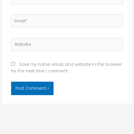
Email*
Website
Save my name, email, and website in this browser
for the next time I comment.