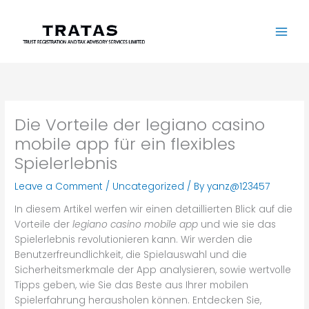
Skip
to
content
Die Vorteile der legiano casino
mobile app für ein flexibles
Spielerlebnis
Leave a Comment
/
Uncategorized
/ By
yanz@123457
In diesem Artikel werfen wir einen detaillierten Blick auf die
Vorteile der
legiano casino mobile app
und wie sie das
Spielerlebnis revolutionieren kann. Wir werden die
Benutzerfreundlichkeit, die Spielauswahl und die
Sicherheitsmerkmale der App analysieren, sowie wertvolle
Tipps geben, wie Sie das Beste aus Ihrer mobilen
Spielerfahrung herausholen können. Entdecken Sie,