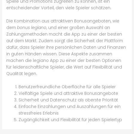
Spiele und Promotions zugreifen zu können, ist ein
entscheidender Vorteil, den viele Spieler schätzen.
Die Kombination aus attraktiven Bonusangeboten, wie
dem
bonus legiano
, und einer großen Auswahl an
Zahlungsmethoden macht die App zu einer der besten
auf dem Markt. Zudem sorgt die Sicherheit der Plattform
dafür, dass Spieler ihre persönlichen Daten und Finanzen
in guten Händen wissen. Diese Aspekte zusammen
machen die legiano App zu einer der besten Optionen
für leidenschaftliche Spieler, die Wert auf Flexibilität und
Qualität legen.
Benutzerfreundliche Oberfläche für alle Spieler
Vielfältige Spiele und attraktive Bonusangebote
Sicherheit und Datenschutz als oberste Priorität
Einfache Einzahlungen und Auszahlungen für ein
stressfreies Erlebnis
Zugänglichkeit und Flexibilität für jeden Spielertyp